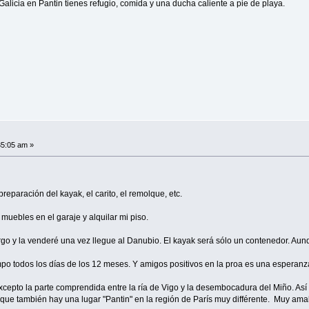
alicia en Pantin tienes refugio, comida y una ducha caliente a pie de playa.
35:05 am »
eparación del kayak, el carito, el remolque, etc.
uebles en el garaje y alquilar mi piso.
go y la venderé una vez llegue al Danubio. El kayak será sólo un contenedor. Aun
o todos los días de los 12 meses. Y amigos positivos en la proa es una esperanza
cepto la parte comprendida entre la ría de Vigo y la desembocadura del Miño. Así 
que también hay una lugar "Pantin" en la región de París muy différente. Muy amab