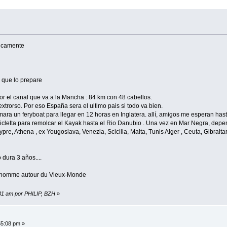
sicamente
 que lo prepare
 por el canal que va a la Mancha : 84 km con 48 cabellos.
extrorso. Por eso España sera el ultimo pais si todo va bien.
ra un feryboat para llegar en 12 horas en Inglatera. allí, amigos me esperan has
cletta para remolcar el Kayak hasta el Rio Danubio . Una vez en Mar Negra, depen
pre, Athena , ex Yougoslava, Venezia, Scicilia, Malta, Tunis Alger , Ceuta, Gibralt
 dura 3 años....
l homme autour du Vieux-Monde
:31 am por PHILIP, BZH
»
55:08 pm »