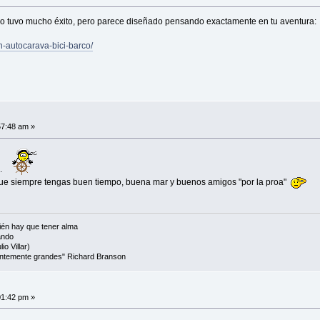
 no tuvo mucho éxito, pero parece diseñado pensando exactamente en tu aventura:
n-autocarava-bici-barco/
57:48 am »
o.
que siempre tengas buen tiempo, buena mar y buenos amigos "por la proa"
én hay que tener alma
ando
io Villar)
cientemente grandes" Richard Branson
01:42 pm »