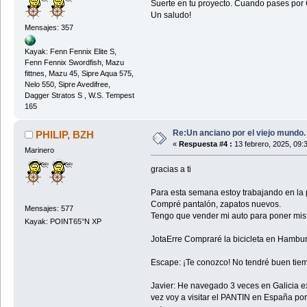
Suerte en tu proyecto. Cuando pases por G
Un saludo!
Mensajes: 357
Kayak: Fenn Fennix Elite S,
Fenn Fennix Swordfish, Mazu
fittnes, Mazu 45, Sipre Aqua 575,
Nelo 550, Sipre Avedifree,
Dagger Stratos S , W.S. Tempest
165
Re:Un anciano por el viejo mundo.
PHILIP, BZH
«
Respuesta #4 :
13 febrero, 2025, 09:
Marinero
gracias a ti
Para esta semana estoy trabajando en la pr
Compré pantalón, zapatos nuevos.
Mensajes: 577
Tengo que vender mi auto para poner mis m
Kayak: POINT65°N XP
JotaErre Compraré la bicicleta en Hambur
Escape: ¡Te conozco! No tendré buen tiemp
Javier: He navegado 3 veces en Galicia ex
vez voy a visitar el PANTIN en España por