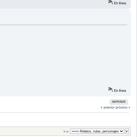
En línea
En línea
IMPRIMIR
« anterior
próximo »
Ir a: