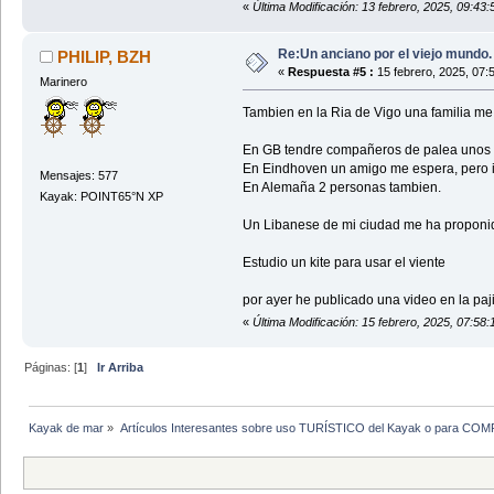
«
Última Modificación: 13 febrero, 2025, 09:43
Re:Un anciano por el viejo mundo.
PHILIP, BZH
«
Respuesta #5 :
15 febrero, 2025, 07:
Marinero
Tambien en la Ria de Vigo una familia me
En GB tendre compañeros de palea unos 
En Eindhoven un amigo me espera, pero i
Mensajes: 577
En Alemaña 2 personas tambien.
Kayak: POINT65°N XP
Un Libanese de mi ciudad me ha proponido
Estudio un kite para usar el viente
por ayer he publicado una video en la pa
«
Última Modificación: 15 febrero, 2025, 07:58
Páginas: [
1
]
Ir Arriba
Kayak de mar
»
Artículos Interesantes sobre uso TURÍSTICO del Kayak o para CO