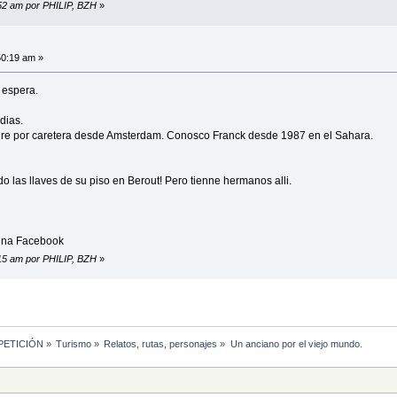
:52 am por PHILIP, BZH
»
50:19 am »
 espera.
dias.
re por caretera desde Amsterdam. Conosco Franck desde 1987 en el Sahara.
 las llaves de su piso en Berout! Pero tienne hermanos alli.
jina Facebook
:15 am por PHILIP, BZH
»
MPETICIÓN
»
Turismo
»
Relatos, rutas, personajes
»
Un anciano por el viejo mundo.