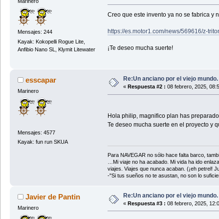
Marinero
Creo que este invento ya no se fabrica y
https://es.motor1.com/news/569616/z-trito
Mensajes: 244
Kayak: Kokopelli Rogue Lite,
¡Te deseo mucha suerte!
Anfibio Nano SL, Klymit Litewater
Re:Un anciano por el viejo mundo.
esscapar
«
Respuesta #2 :
08 febrero, 2025, 08:
Marinero
Hola philip, magnifico plan has preparad
Te deseo mucha suerte en el proyecto y 
Mensajes: 4577
Kayak: fun run SKUA
Para NAVEGAR no sólo hace falta barco, tambi
…Mi viaje no ha acabado. Mi vida ha ido enlaz
viajes. Viajes que nunca acaban. (¡eh petrel! Jul
-"Si tus sueños no te asustan, no son lo sufi
Re:Un anciano por el viejo mundo.
Javier de Pantin
«
Respuesta #3 :
08 febrero, 2025, 12:
Marinero