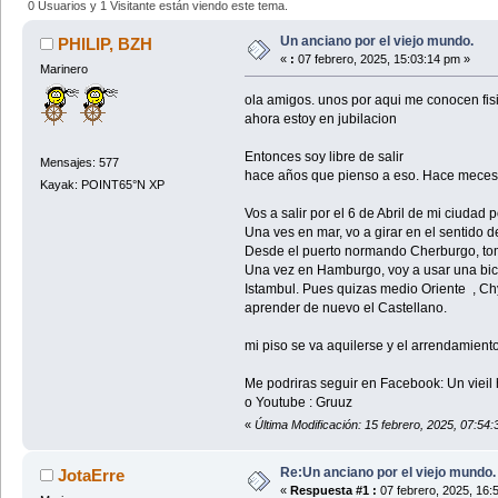
0 Usuarios y 1 Visitante están viendo este tema.
Un anciano por el viejo mundo.
PHILIP, BZH
«
:
07 febrero, 2025, 15:03:14 pm »
Marinero
ola amigos. unos por aqui me conocen fi
ahora estoy en jubilacion
Entonces soy libre de salir
Mensajes: 577
hace años que pienso a eso. Hace meces
Kayak: POINT65°N XP
Vos a salir por el 6 de Abril de mi ciudad
Una ves en mar, vo a girar en el sentido d
Desde el puerto normando Cherburgo, toma
Una vez en Hamburgo, voy a usar una bici
Istambul. Pues quizas medio Oriente , Chy
aprender de nuevo el Castellano.
mi piso se va aquilerse y el arrendamiento
Me podriras seguir en Facebook: Un viei
o Youtube : Gruuz
«
Última Modificación: 15 febrero, 2025, 07:54
Re:Un anciano por el viejo mundo.
JotaErre
«
Respuesta #1 :
07 febrero, 2025, 16: