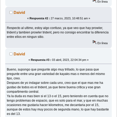
En línea
Daivid
«
Respuesta #2 :
27 marzo, 2023, 10:48:51 am »
Respecto al ultimo, estoy algo confuso, ya que veo que hay prowler,
trident y tambien prowler trident, pero no consigo encontrar la diferencia
entre ellos en ningun sitio.
En línea
Daivid
«
Respuesta #3 :
03 abril, 2023, 22:04:34 pm »
Bueno, supongo que pregunte algo muy trillado, lo que pasa que
pregunte entre una gran variedad de kayaks mas o menos del mismo
tipo, creo.
Despues de yo indagar sobre cada uno, creo que el que mas me ha
gustao de todos es el trident, ya que tiene buena critica y ese gran
compartimento central.
Ya la duda es mas bien si el 13 o el 15, pero teniendo en cuenta que no
tengo problemas de espacio, que es solo para el mar, y que en muchas
ocasiones me gustaria hacer kilometros, me decantaria por el 15,
aunque de estos hay muy pocos de segunda mano, lo que hay bastante
es del 13.