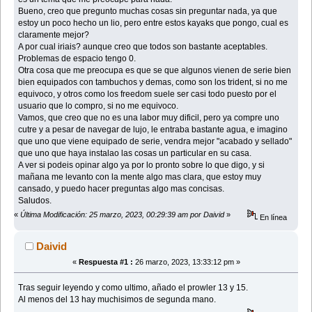
Bueno, creo que pregunto muchas cosas sin preguntar nada, ya que
estoy un poco hecho un lio, pero entre estos kayaks que pongo, cual es
claramente mejor?
A por cual iriais? aunque creo que todos son bastante aceptables.
Problemas de espacio tengo 0.
Otra cosa que me preocupa es que se que algunos vienen de serie bien
bien equipados con tambuchos y demas, como son los trident, si no me
equivoco, y otros como los freedom suele ser casi todo puesto por el
usuario que lo compro, si no me equivoco.
Vamos, que creo que no es una labor muy dificil, pero ya compre uno
cutre y a pesar de navegar de lujo, le entraba bastante agua, e imagino
que uno que viene equipado de serie, vendra mejor "acabado y sellado"
que uno que haya instalao las cosas un particular en su casa.
A ver si podeis opinar algo ya por lo pronto sobre lo que digo, y si
mañana me levanto con la mente algo mas clara, que estoy muy
cansado, y puedo hacer preguntas algo mas concisas.
Saludos.
«
Última Modificación: 25 marzo, 2023, 00:29:39 am por Daivid
»
En línea
Daivid
«
Respuesta #1 :
26 marzo, 2023, 13:33:12 pm »
Tras seguir leyendo y como ultimo, añado el prowler 13 y 15.
Al menos del 13 hay muchisimos de segunda mano.