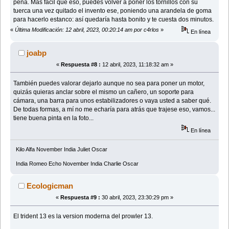
pena. Más fácil que eso, puedes volver a poner los tornillos con su
tuerca una vez quitado el invento ese, poniendo una arandela de goma
para hacerlo estanco: así quedaría hasta bonito y te cuesta dos minutos.
«
Última Modificación: 12 abril, 2023, 00:20:14 am por c4rlos
»
En línea
joabp
«
Respuesta #8 :
12 abril, 2023, 11:18:32 am »
También puedes valorar dejarlo aunque no sea para poner un motor,
quizás quieras anclar sobre el mismo un cañero, un soporte para
cámara, una barra para unos estabilizadores o vaya usted a saber qué.
De todas formas, a mí no me echaría para atrás que trajese eso, vamos...
tiene buena pinta en la foto...
En línea
Kilo Alfa November India Juliet Oscar
India Romeo Echo November India Charlie Oscar
Ecologicman
«
Respuesta #9 :
30 abril, 2023, 23:30:29 pm »
El trident 13 es la version moderna del prowler 13.