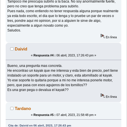
Tampoco me preocupa subirlo a la baca. No soy anormalmente fuerte,
pero no creo que tenga problema para subirlo.
Pues nada, como entiendo no tener respuesta alguna porque realmente
ya esta todo escrito, el dia que lo tenga y lo pruebe un par de veces o
tres, pondre aqui mi opinion, por si a alguien le sirve de algo,
especialmente a algun novato como yo.
Saludos.
En línea
Daivid
«
Respuesta #4 :
06 abril, 2023, 17:26:43 pm »
Bueno, una pregunta mas concreta.
He encontrao un kayak que me interesa y esta bien de precio, perl tiene
instalado un soporte para un motor, y claro, esta atornillado al kayak.
Yo ese soporte lo quitaria porque a mi no me interesa ponerle motor,
pero, que pasa con esos agujeros de los tornillos??
Es una gran pega o devalua el kayak??
En línea
Tardano
«
Respuesta #5 :
07 abril, 2023, 21:58:48 pm »
Cita de: Daivid en 06 abril, 2023, 17:26:43 pm