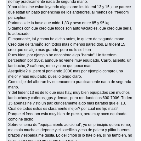
no hay practicamente nada de segunda mano.
Y por ultimo he estao leyendo algo sobre los trident 13 y 15, que parece
que estan un paso por encima de los anteriores, al menos del freedom
perception.
Partamos de la base que mido 1,83 y peso entre 85 y 95 kg.
Sigamos con que creo que todos son auto vaciables, que creo que seria
lo adecuado.
E importante, tal y como he dicho antes, lo quiero de segunda mano.
Creo que de tamaño son todos mas o menos parecidos. El trident 15
creo que es algo mas grande, pero no lo se bien.
Pues bien, por ejemplo he encontrao algo "barato". Un freedom
perception por 350€, aunque no viene muy equipado. Carro, asiento, un
tambucho, 2 cañeros, remo y creo que poco mas.
Asequible? si, pero si poniendo 200€ mas por ejemplo compro uno
mejor y mas equipado, pues lo tengo claro.
Como dije del alboran hv no encuentro practicamente nada de segunda
mano.
Y del trident 13 es de lo que mas hay, muy bien equipados con muchos
tambuchos y cañeros, gps y demas, pero rondando los 600-700€. Triden
15 apenas he visto un par, curiosamente algo mas baratos que el 13.
Cual de todos estos es claramente mejor? por cual me fijo mas?
Porque el freedom esta muy bien de precio, pero muy poco equipado
como he dicho.
Sobre el tema de "equipamiento adicional", yo en principio quiero remo,
me mola mucho el deporte y el sacrificio y eso de palear y pillar buenos
brazos y espalda me gusta. Lo del timon si lo trae bien, si no tambien, no
es un tema que me preocupe para nada.