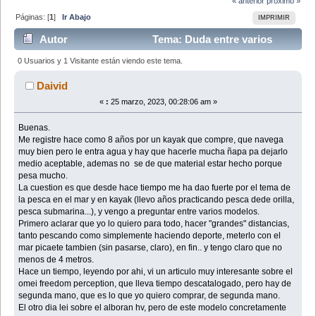
« anterior
próximo »
Páginas: [
1
]
Ir Abajo
IMPRIMIR
Autor
Tema: Duda entre varios
modelos para mi comienzo en el mundo del kayak
0 Usuarios y 1 Visitante están viendo este tema.
(Leído 47385 veces)
Daivid
«
:
25 marzo, 2023, 00:28:06 am »
Buenas.
Me registre hace como 8 años por un kayak que compre, que navega
muy bien pero le entra agua y hay que hacerle mucha ñapa pa dejarlo
medio aceptable, ademas no se de que material estar hecho porque
pesa mucho.
La cuestion es que desde hace tiempo me ha dao fuerte por el tema de
la pesca en el mar y en kayak (llevo años practicando pesca dede orilla,
pesca submarina...), y vengo a preguntar entre varios modelos.
Primero aclarar que yo lo quiero para todo, hacer "grandes" distancias,
tanto pescando como simplemente haciendo deporte, meterlo con el
mar picaete tambien (sin pasarse, claro), en fin.. y tengo claro que no
menos de 4 metros.
Hace un tiempo, leyendo por ahi, vi un articulo muy interesante sobre el
omei freedom perception, que lleva tiempo descatalogado, pero hay de
segunda mano, que es lo que yo quiero comprar, de segunda mano.
El otro dia lei sobre el alboran hv, pero de este modelo concretamente