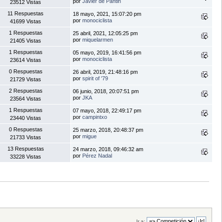
por
Javier de Pantin
23512 Vistas
11 Respuestas
18 mayo, 2021, 15:07:20 pm
por
monociclista
41699 Vistas
1 Respuestas
25 abril, 2021, 12:05:25 pm
por
miquelarmen
21405 Vistas
1 Respuestas
05 mayo, 2019, 16:41:56 pm
por
monociclista
23614 Vistas
0 Respuestas
26 abril, 2019, 21:48:16 pm
por
spirit of '79
21729 Vistas
2 Respuestas
06 junio, 2018, 20:07:51 pm
por
JKA
23564 Vistas
1 Respuestas
07 mayo, 2018, 22:49:17 pm
por
campintxo
23440 Vistas
0 Respuestas
25 marzo, 2018, 20:48:37 pm
por
migue
21733 Vistas
13 Respuestas
24 marzo, 2018, 09:46:32 am
por
Pérez Nadal
33228 Vistas
Ir a: