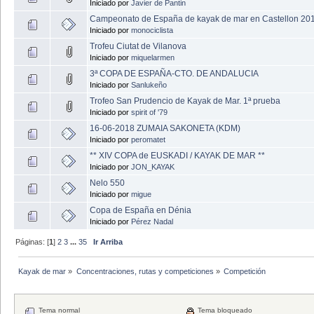
Iniciado por
Javier de Pantin
Campeonato de España de kayak de mar en Castellon 20
Iniciado por
monociclista
Trofeu Ciutat de Vilanova
Iniciado por
miquelarmen
3ª COPA DE ESPAÑA-CTO. DE ANDALUCIA
Iniciado por
Sanlukeño
Trofeo San Prudencio de Kayak de Mar. 1ª prueba
Iniciado por
spirit of '79
16-06-2018 ZUMAIA SAKONETA (KDM)
Iniciado por
peromatet
** XIV COPA de EUSKADI / KAYAK DE MAR **
Iniciado por
JON_KAYAK
Nelo 550
Iniciado por
migue
Copa de España en Dénia
Iniciado por
Pérez Nadal
Páginas: [
1
]
2
3
...
35
Ir Arriba
Kayak de mar
»
Concentraciones, rutas y competiciones
»
Competición
Tema normal
Tema bloqueado