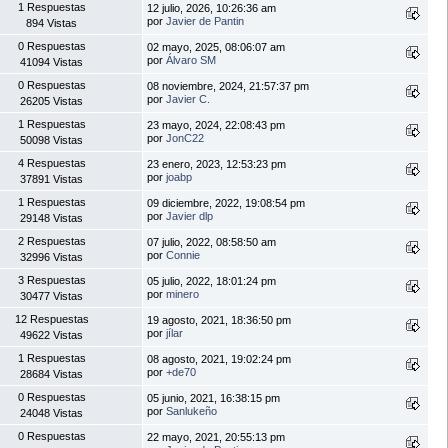
1 Respuestas
12 julio, 2026, 10:26:36 am
por
Javier de Pantin
894 Vistas
0 Respuestas
02 mayo, 2025, 08:06:07 am
por
Álvaro SM
41094 Vistas
0 Respuestas
08 noviembre, 2024, 21:57:37 pm
por
Javier C.
26205 Vistas
1 Respuestas
23 mayo, 2024, 22:08:43 pm
por
JonC22
50098 Vistas
4 Respuestas
23 enero, 2023, 12:53:23 pm
por
joabp
37891 Vistas
1 Respuestas
09 diciembre, 2022, 19:08:54 pm
por
Javier dlp
29148 Vistas
2 Respuestas
07 julio, 2022, 08:58:50 am
por
Connie
32996 Vistas
3 Respuestas
05 julio, 2022, 18:01:24 pm
por
minero
30477 Vistas
12 Respuestas
19 agosto, 2021, 18:36:50 pm
por
jílar
49622 Vistas
1 Respuestas
08 agosto, 2021, 19:02:24 pm
por
+de70
28684 Vistas
0 Respuestas
05 junio, 2021, 16:38:15 pm
por
Sanlukeño
24048 Vistas
0 Respuestas
22 mayo, 2021, 20:55:13 pm