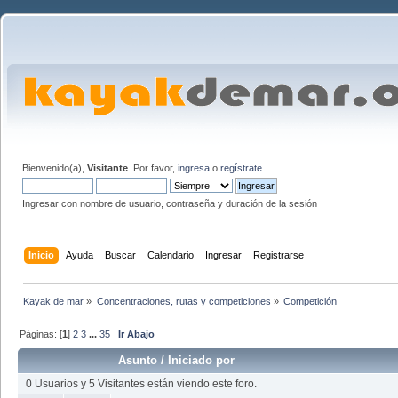
Bienvenido(a),
Visitante
. Por favor,
ingresa
o
regístrate
.
Ingresar con nombre de usuario, contraseña y duración de la sesión
Inicio
Ayuda
Buscar
Calendario
Ingresar
Registrarse
Kayak de mar
»
Concentraciones, rutas y competiciones
»
Competición
Páginas: [
1
]
2
3
...
35
Ir Abajo
Asunto
/
Iniciado por
0 Usuarios y 5 Visitantes están viendo este foro.