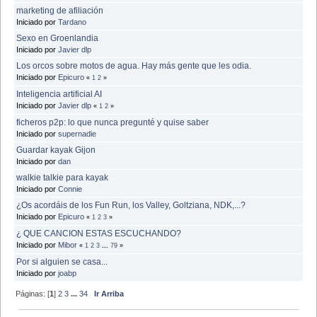
marketing de afiliación
Iniciado por
Tardano
Sexo en Groenlandia
Iniciado por
Javier dlp
Los orcos sobre motos de agua. Hay más gente que les odia.
Iniciado por
Epicuro
«
1
2
»
Inteligencia artificial AI
Iniciado por
Javier dlp
«
1
2
»
ficheros p2p: lo que nunca pregunté y quise saber
Iniciado por
supernadie
Guardar kayak Gijon
Iniciado por
dan
walkie talkie para kayak
Iniciado por
Connie
¿Os acordáis de los Fun Run, los Valley, Goltziana, NDK,...?
Iniciado por
Epicuro
«
1
2
3
»
¿ QUE CANCION ESTAS ESCUCHANDO?
Iniciado por
Mibor
«
1
2
3
...
79
»
Por si alguien se casa...
Iniciado por
joabp
Páginas: [
1
]
2
3
...
34
Ir Arriba