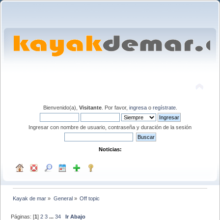
Bienvenido(a),
Visitante
. Por favor,
ingresa
o
regístrate
.
Ingresar con nombre de usuario, contraseña y duración de la sesión
Noticias:
Kayak de mar
»
General
»
Off topic
Páginas: [
1
]
2
3
...
34
Ir Abajo