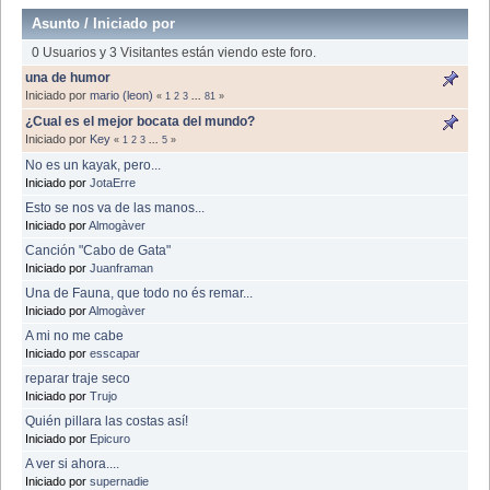
Asunto
/
Iniciado por
0 Usuarios y 3 Visitantes están viendo este foro.
una de humor
Iniciado por
mario (leon)
«
1
2
3
...
81
»
¿Cual es el mejor bocata del mundo?
Iniciado por
Key
«
1
2
3
...
5
»
No es un kayak, pero...
Iniciado por
JotaErre
Esto se nos va de las manos...
Iniciado por
Almogàver
Canción "Cabo de Gata"
Iniciado por
Juanframan
Una de Fauna, que todo no és remar...
Iniciado por
Almogàver
A mi no me cabe
Iniciado por
esscapar
reparar traje seco
Iniciado por
Trujo
Quién pillara las costas así!
Iniciado por
Epicuro
A ver si ahora....
Iniciado por
supernadie