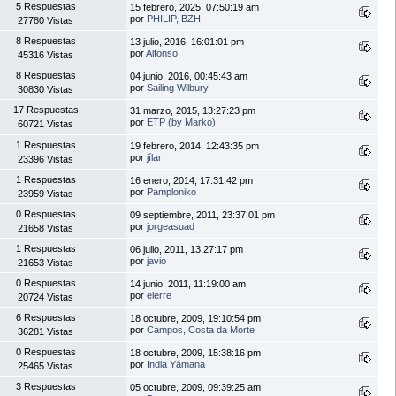
5 Respuestas
15 febrero, 2025, 07:50:19 am
por
PHILIP, BZH
27780 Vistas
8 Respuestas
13 julio, 2016, 16:01:01 pm
por
Alfonso
45316 Vistas
8 Respuestas
04 junio, 2016, 00:45:43 am
por
Sailing Wilbury
30830 Vistas
17 Respuestas
31 marzo, 2015, 13:27:23 pm
por
ETP (by Marko)
60721 Vistas
1 Respuestas
19 febrero, 2014, 12:43:35 pm
por
jílar
23396 Vistas
1 Respuestas
16 enero, 2014, 17:31:42 pm
por
Pamploniko
23959 Vistas
0 Respuestas
09 septiembre, 2011, 23:37:01 pm
por
jorgeasuad
21658 Vistas
1 Respuestas
06 julio, 2011, 13:27:17 pm
por
javio
21653 Vistas
0 Respuestas
14 junio, 2011, 11:19:00 am
por
elerre
20724 Vistas
6 Respuestas
18 octubre, 2009, 19:10:54 pm
por
Campos, Costa da Morte
36281 Vistas
0 Respuestas
18 octubre, 2009, 15:38:16 pm
por
India Yámana
25465 Vistas
3 Respuestas
05 octubre, 2009, 09:39:25 am