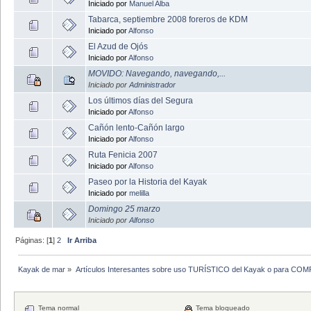
Iniciado por
Manuel Alba
Tabarca, septiembre 2008 foreros de KDM
Iniciado por
Alfonso
El Azud de Ojós
Iniciado por
Alfonso
MOVIDO: Navegando, navegando,...
Iniciado por
Administrador
Los últimos días del Segura
Iniciado por
Alfonso
Cañón lento-Cañón largo
Iniciado por
Alfonso
Ruta Fenicia 2007
Iniciado por
Alfonso
Paseo por la Historia del Kayak
Iniciado por
melilla
Domingo 25 marzo
Iniciado por
Alfonso
Páginas: [
1
]
2
Ir Arriba
Kayak de mar
»
Artículos Interesantes sobre uso TURÍSTICO del Kayak o para CO
Tema normal
Tema bloqueado