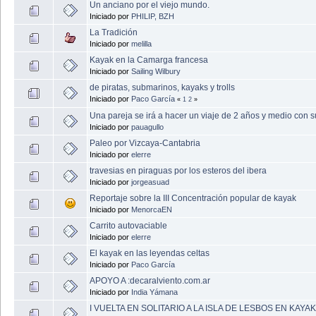
Un anciano por el viejo mundo.
Iniciado por
PHILIP, BZH
La Tradición
Iniciado por
melilla
Kayak en la Camarga francesa
Iniciado por
Sailing Wilbury
de piratas, submarinos, kayaks y trolls
Iniciado por
Paco García
«
1
2
»
Una pareja se irá a hacer un viaje de 2 años y medio con 
Iniciado por
pauagullo
Paleo por Vizcaya-Cantabria
Iniciado por
elerre
travesias en piraguas por los esteros del ibera
Iniciado por
jorgeasuad
Reportaje sobre la III Concentración popular de kayak
Iniciado por
MenorcaEN
Carrito autovaciable
Iniciado por
elerre
El kayak en las leyendas celtas
Iniciado por
Paco García
APOYO A :decaralviento.com.ar
Iniciado por
India Yámana
I VUELTA EN SOLITARIO A LA ISLA DE LESBOS EN KAYA