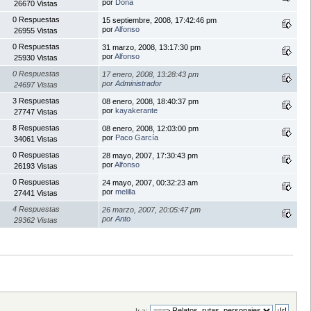
por
Dona
26670 Vistas
0 Respuestas
15 septiembre, 2008, 17:42:46 pm
por
Alfonso
26955 Vistas
0 Respuestas
31 marzo, 2008, 13:17:30 pm
por
Alfonso
25930 Vistas
0 Respuestas
17 enero, 2008, 13:28:43 pm
por
Administrador
24697 Vistas
3 Respuestas
08 enero, 2008, 18:40:37 pm
por
kayakerante
27747 Vistas
8 Respuestas
08 enero, 2008, 12:03:00 pm
por
Paco García
34061 Vistas
0 Respuestas
28 mayo, 2007, 17:30:43 pm
por
Alfonso
26193 Vistas
0 Respuestas
24 mayo, 2007, 00:32:23 am
por
melilla
27441 Vistas
4 Respuestas
26 marzo, 2007, 20:05:47 pm
por
Anto
29362 Vistas
Ir a: