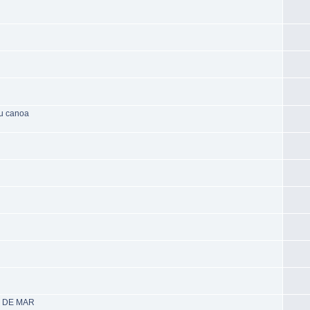
su canoa
K DE MAR