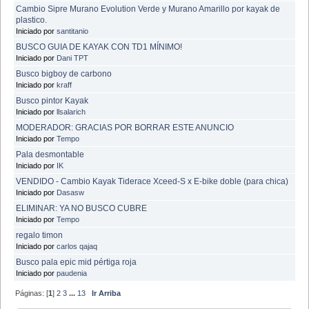
Cambio Sipre Murano Evolution Verde y Murano Amarillo por kayak de
plastico.
Iniciado por
santitanio
BUSCO GUIA DE KAYAK CON TD1 MÍNIMO!
Iniciado por
Dani TPT
Busco bigboy de carbono
Iniciado por
kraff
Busco pintor Kayak
Iniciado por
llsalarich
MODERADOR: GRACIAS POR BORRAR ESTE ANUNCIO
Iniciado por
Tempo
Pala desmontable
Iniciado por
IK
VENDIDO - Cambio Kayak Tiderace Xceed-S x E-bike doble (para chica)
Iniciado por
Dasasw
ELIMINAR: YA NO BUSCO CUBRE
Iniciado por
Tempo
regalo timon
Iniciado por
carlos qajaq
Busco pala epic mid pértiga roja
Iniciado por
paudenia
Páginas: [
1
]
2
3
...
13
Ir Arriba