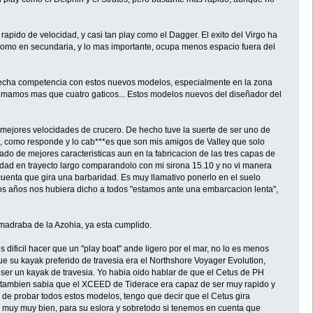
pido de velocidad, y casi tan play como el Dagger. El exito del Virgo ha
a como en secundaria, y lo mas importante, ocupa menos espacio fuera del
trecha competencia con estos nuevos modelos, especialmente en la zona
remamos mas que cuatro gaticos... Estos modelos nuevos del diseñador del
 mejores velocidades de crucero. De hecho tuve la suerte de ser uno de
a, como responde y lo cab***es que son mis amigos de Valley que solo
ado de mejores caracteristicas aun en la fabricacion de las tres capas de
dad en trayecto largo comparandolo con mi sirona 15.10 y no vi manera
cuenta que gira una barbaridad. Es muy llamativo ponerlo en el suelo
nos años nos hubiera dicho a todos "estamos ante una embarcacion lenta",
lmadraba de la Azohia, ya esta cumplido.
s dificil hacer que un "play boat" ande ligero por el mar, no lo es menos
 su kayak preferido de travesia era el Northshore Voyager Evolution,
er un kayak de travesia. Yo habia oido hablar de que el Cetus de PH
Y tambien sabia que el XCEED de Tiderace era capaz de ser muy rapido y
 de probar todos estos modelos, tengo que decir que el Cetus gira
n muy muy bien, para su eslora y sobretodo si tenemos en cuenta que