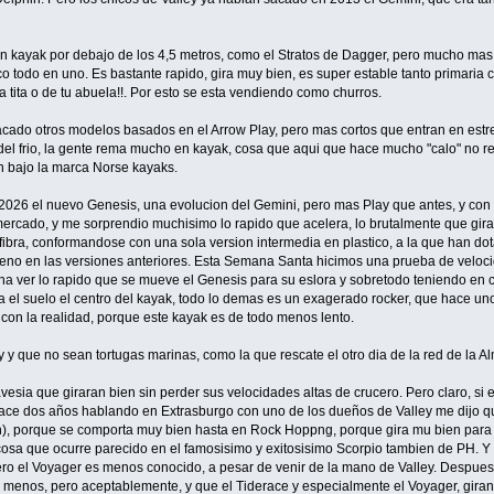
 kayak por debajo de los 4,5 metros, como el Stratos de Dagger, pero mucho mas ra
co todo en uno. Es bastante rapido, gira muy bien, es super estable tanto primari
 tita o de tu abuela!!. Por esto se esta vendiendo como churros.
acado otros modelos basados en el Arrow Play, pero mas cortos que entran en es
 del frio, la gente rema mucho en kayak, cosa que aqui que hace mucho "calo" no 
n bajo la marca Norse kayaks.
n 2026 el nuevo Genesis, una evolucion del Gemini, pero mas Play que antes, y con
 mercado, y me sorprendio muchisimo lo rapido que acelera, lo brutalmente que gir
fibra, conformandose con una sola version intermedia en plastico, a la que han dot
eno en las versiones anteriores. Esta Semana Santa hicimos una prueba de veloci
na ver lo rapido que se mueve el Genesis para su eslora y sobretodo teniendo en 
a el suelo el centro del kayak, todo lo demas es un exagerado rocker, que hace u
con la realidad, porque este kayak es de todo menos lento.
 y que no sean tortugas marinas, como la que rescate el otro dia de la red de la A
vesia que giraran bien sin perder sus velocidades altas de crucero. Pero claro, si e
ace dos años hablando en Extrasburgo con uno de los dueños de Valley me dijo que
), porque se comporta muy bien hasta en Rock Hoppng, porque gira mu bien para s
osa que ocurre parecido en el famosisimo y exitosisimo Scorpio tambien de PH. 
ero el Voyager es menos conocido, a pesar de venir de la mano de Valley. Despues
io menos, pero aceptablemente, y que el Tiderace y especialmente el Voyager, gira