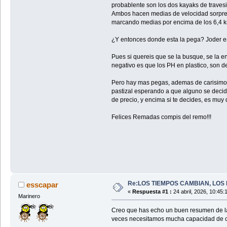
probablente son los dos kayaks de travesi
Ambos hacen medias de velocidad sorprend
marcando medias por encima de los 6,4 km 
¿Y entonces donde esta la pega? Joder 
Pues si quereis que se la busque, se la 
negativo es que los PH en plastico, son d
Pero hay mas pegas, ademas de carisimo
pastizal esperando a que alguno se decid
de precio, y encima si te decides, es muy
Felices Remadas compis del remo!!!
Re:LOS TIEMPOS CAMBIAN, LOS 
esscapar
«
Respuesta #1 :
24 abril, 2026, 10:45:
Marinero
Creo que has echo un buen resumen de la
veces necesitamos mucha capacidad de car