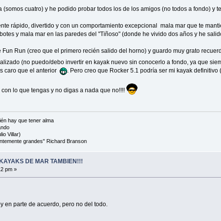
a (somos cuatro) y he podido probar todos los de los amigos (no todos a fondo) y 
ente rápido, divertido y con un comportamiento excepcional mala mar que te manti
otes y mala mar en las paredes del "Tiñoso" (donde he vivido dos años y he salido m
 Fun Run (creo que el primero recién salido del horno) y guardo muy grato recuer
ializado (no puedo/debo invertir en kayak nuevo sin conocerlo a fondo, ya que 
s caro que el anterior
. Pero creo que Rocker 5.1 podría ser mi kayak definitivo (
r con lo que tengas y no digas a nada que no!!!!
én hay que tener alma
ando
io Villar)
cientemente grandes" Richard Branson
KAYAKS DE MAR TAMBIEN!!!
12 pm »
oy en parte de acuerdo, pero no del todo.