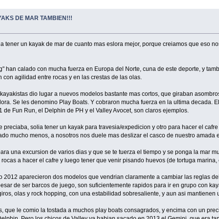
YAKS DE MAR TAMBIEN!!!
ia tener un kayak de mar de cuanto mas eslora mejor, porque creiamos que eso no
ng" han calado con mucha fuerza en Europa del Norte, cuna de este deporte, y ta
con agilidad entre rocas y en las crestas de las olas.
kayakistas dio lugar a nuevos modelos bastante mas cortos, que giraban asombro
ra. Se les denomino Play Boats. Y cobraron mucha fuerza en la ultima decada. El
 de Fun Run, el Delphin de PH y el Valley Avocet, son claros ejemplos.
 preciaba, solia tener un kayak para travesia/expedicion y otro para hacer el cafre
otado mucho menos, a nosotros nos duele mas deslizar el casco de nuestro amada 
 para una excursion de varios dias y que se te tuerza el tiempo y se ponga la mar mu
e rocas a hacer el cafre y luego tener que venir pisando huevos (de tortuga marina, 
ño 2012 aparecieron dos modelos que vendrian claramente a cambiar las reglas del 
esar de ser barcos de juego, son suficientemente rapidos para ir en grupo con k
iros, olas y rock hopping, con una estabilidad sobresaliente, y aun asi mantiene
, que le comio la tostada a muchos play boats consagrados, y encima con un precio
elphin. Pero los chicos de Valley ya habian sacado en 2013 el Gemini, que era tan