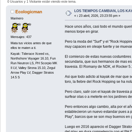
0 Usuarios y 1 Visitante están viendo este tema.
LOS TIEMPOS CAMBIAN, LOS KA
Ecologicman
«
:
23 abril, 2026, 23:23:55 pm »
Marinero
Hace unos años, casi todo el mundo quer
menos torpe en girar.
Mensajes: 437
Pero la moda del "Surf" y el "Rock Hoppi
Mata tus vicios antes de que
muy capaces en oleaje fuerte y se muevan 
ellos te maten a ti.
Kayak: Tiderace Xceed xs,
El comienzo de estas nuevas costumbres 
Northshore Voyager 16.10, Fun
secundaria, que sus hermanos de mas eslo
Run Neutron LS, PH Scorpio MK
travesia. El Romany de NDK, el Rocker 5.1
II LV, Valley Sirona 15.10, Zegul
Arrow Play LV, Dagger Stratos
Asi que todo adicto al kayak de mar que se
14.5 S
toro, la fiebre del Rock Hopping se ha n
Pero claro, salir con el kayak de travesia
surfear olas o a meterte en los jardines d
Pero entonces algo cambio, alla por el a
establecieron un nuevo estandar pues a p
Play", barcos que se son muy buenos en g
Luego en 2016 aparecio el Dagger Stratos
del play, en dura competencia con el PH D