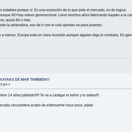
 estables porque sí. Es una evolución de lo que pide el mercado, es de logica.
 porque NO hay relevo generacional. Llevo muchos años fabricando kayaks a la car
cos, quizá 60 o más.
nto la adrenalina, eso de ir con el culo apretao es para jovenes.
o a menos. Europa esta en clara recesión aunque alguien diga lo contrario. En ge
KAYAKS DE MAR TAMBIEN!!!
13 pm »
evo 14 años jubilado!!!!! Te va a castigar el señor y lo sabes!!!
a decada cincuentera acabo de estrenarme hace poco, jejeje