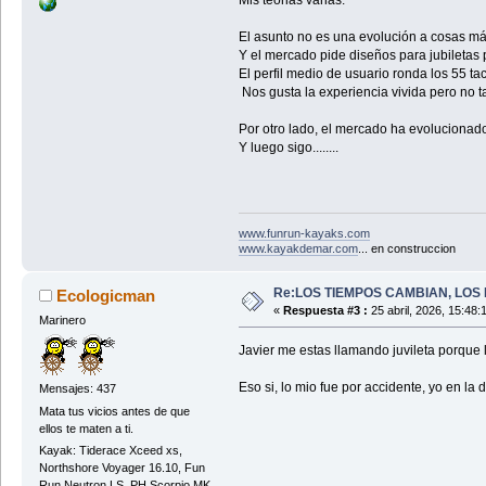
Mis teorias varias:
El asunto no es una evolución a cosas más
Y el mercado pide diseños para jubiletas
El perfil medio de usuario ronda los 55 ta
Nos gusta la experiencia vivida pero no ta
Por otro lado, el mercado ha evolucionad
Y luego sigo........
www.funrun-kayaks.com
www.kayakdemar.com
... en construccion
Re:LOS TIEMPOS CAMBIAN, LOS 
Ecologicman
«
Respuesta #3 :
25 abril, 2026, 15:48:
Marinero
Javier me estas llamando juvileta porque ll
Eso si, lo mio fue por accidente, yo en l
Mensajes: 437
Mata tus vicios antes de que
ellos te maten a ti.
Kayak: Tiderace Xceed xs,
Northshore Voyager 16.10, Fun
Run Neutron LS, PH Scorpio MK