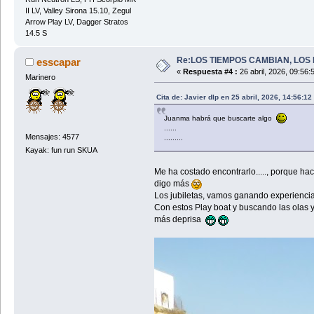
II LV, Valley Sirona 15.10, Zegul
Arrow Play LV, Dagger Stratos
14.5 S
Re:LOS TIEMPOS CAMBIAN, LOS 
esscapar
«
Respuesta #4 :
26 abril, 2026, 09:56:
Marinero
Cita de: Javier dlp en 25 abril, 2026, 14:56:1
Juanma habrá que buscarte algo
......
Mensajes: 4577
.........
Kayak: fun run SKUA
Me ha costado encontrarlo....., porque ha
digo más
Los jubiletas, vamos ganando experiencia 
Con estos Play boat y buscando las olas y
más deprisa