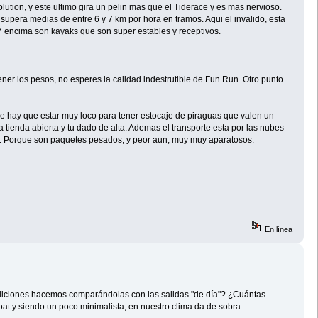
ution, y este ultimo gira un pelin mas que el Tiderace y es mas nervioso.
pera medias de entre 6 y 7 km por hora en tramos. Aqui el invalido, esta
 Y encima son kayaks que son super estables y receptivos.
r los pesos, no esperes la calidad indestrutible de Fun Run. Otro punto
ay que estar muy loco para tener estocaje de piraguas que valen un
ienda abierta y tu dado de alta. Ademas el transporte esta por las nubes
yak. Porque son paquetes pesados, y peor aun, muy muy aparatosos.
En línea
ediciones hacemos comparándolas con las salidas "de día"? ¿Cuántas
t y siendo un poco minimalista, en nuestro clima da de sobra.