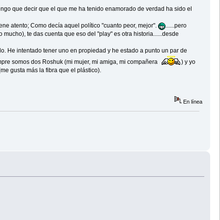
tengo que decir que el que me ha tenido enamorado de verdad ha sido el
ene atento; Como decía aquel político "cuanto peor, mejor".
......pero
ucho), te das cuenta que eso del "play" es otra historia......desde
do. He intentado tener uno en propiedad y he estado a punto un par de
siempre somos dos Roshuk (mi mujer, mi amiga, mi compañera
) y yo
me gusta más la fibra que el plástico).
En línea