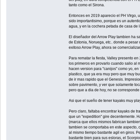
tanto como el Sirona.
Entonces en 2019 aparecio el PH VIrgo, un
sido importantisimo, porque es un autenti
agua, y en la cochera petada de casa de la
El diseñador del Arrow Play tambien ha s
de Estonia, Noruega, etc.. donde a pesar
exitoso Arrow Play, ahora se comercializa
Para rematar la fiesta, Valley presento e
los primeros en provarlo cuando salio al
hacen version para "canijos" como yo, en 
plastico, que ya era muy pero que muy bu
de ir mas rapido que el Genesis. Impresio
sobre pavimento, y ver que solamente toc
pero que a dia de hoy, no se corresponde 
Asi que el sueño de tener kayaks muy play
Pero claro, faltaba encontrar kayaks de tra
que un "expedition" gire decentemente. H
(marca que ellos mismos fabrican tambien
tambien se comportaba en este aspecto, c
al mismo tiempo bastante agil en giros. P
bastante bien para sus esloras, el Scorp