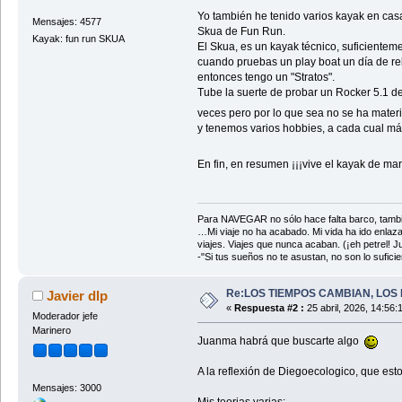
Yo también he tenido varios kayak en cas
Mensajes: 4577
Skua de Fun Run.
Kayak: fun run SKUA
El Skua, es un kayak técnico, suficientem
cuando pruebas un play boat un día de reb
entonces tengo un "Stratos".
Tube la suerte de probar un Rocker 5.1 de
veces pero por lo que sea no se ha mater
y tenemos varios hobbies, a cada cual má
En fin, en resumen ¡¡¡vive el kayak de ma
Para NAVEGAR no sólo hace falta barco, tambi
…Mi viaje no ha acabado. Mi vida ha ido enlaz
viajes. Viajes que nunca acaban. (¡eh petrel! Jul
-"Si tus sueños no te asustan, no son lo sufi
Re:LOS TIEMPOS CAMBIAN, LOS 
Javier dlp
«
Respuesta #2 :
25 abril, 2026, 14:56:
Moderador jefe
Marinero
Juanma habrá que buscarte algo
A la reflexión de Diegoecologico, que est
Mensajes: 3000