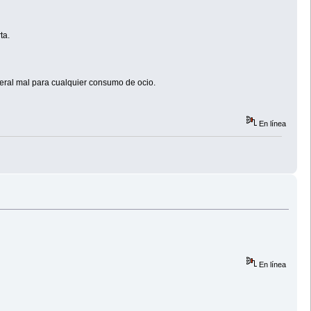
ta.
neral mal para cualquier consumo de ocio.
En línea
En línea