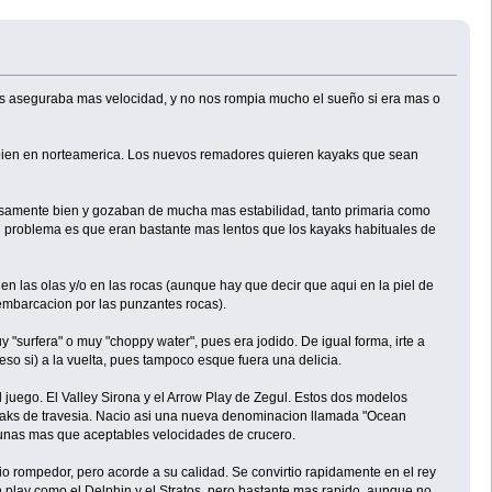
s aseguraba mas velocidad, y no nos rompia mucho el sueño si era mas o
mbien en norteamerica. Los nuevos remadores quieren kayaks que sean
samente bien y gozaban de mucha mas estabilidad, tanto primaria como
 problema es que eran bastante mas lentos que los kayaks habituales de
 en las olas y/o en las rocas (aunque hay que decir que aqui en la piel de
embarcacion por las punzantes rocas).
y "surfera" o muy "choppy water", pues era jodido. De igual forma, irte a
eso si) a la vuelta, pues tampoco esque fuera una delicia.
juego. El Valley Sirona y el Arrow Play de Zegul. Estos dos modelos
ayaks de travesia. Nacio asi una nueva denominacion llamada "Ocean
n unas mas que aceptables velocidades de crucero.
 rompedor, pero acorde a su calidad. Se convirtio rapidamente en el rey
 play como el Delphin y el Stratos, pero bastante mas rapido, aunque no