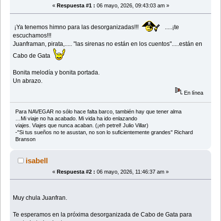
«
Respuesta #1 :
06 mayo, 2026, 09:43:03 am »
¡Ya tenemos himno para las desorganizadas!!!
.....¡te
escuchamos!!!
Juanframan, pirata,..... "las sirenas no están en los cuentos".....están en
Cabo de Gata
Bonita melodía y bonita portada.
Un abrazo.
En línea
Para NAVEGAR no sólo hace falta barco, también hay que tener alma
…Mi viaje no ha acabado. Mi vida ha ido enlazando
viajes. Viajes que nunca acaban. (¡eh petrel! Julio Villar)
-"Si tus sueños no te asustan, no son lo suficientemente grandes" Richard
Branson
isabell
«
Respuesta #2 :
06 mayo, 2026, 11:46:37 am »
Muy chula Juanfran.
Te esperamos en la próxima desorganizada de Cabo de Gata para