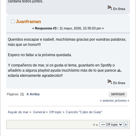
cantarla todos juntos.
En línea
Juanframan
«
Respuesta #3 :
11 mayo, 2026, 15:35:03 pm »
Queridos esscapar e isabell, muchísimas gracias por vuestras palabras,
más que un honor!!!
Espero no faltar a la próxima quedada.
Y compañeros de mar, si os gusta el tema, guardarlo en Spotify o
añadirlo a alguna playlist ayuda muchísimo más de lo que parece 🙏,
estaría eternamente agradecido!!
En línea
Páginas: [
1
]
Ir Arriba
IMPRIMIR
« anterior
próximo »
Kayak de mar
»
General
»
Off topic
»
Canción "Cabo de Gata"
Ir a: