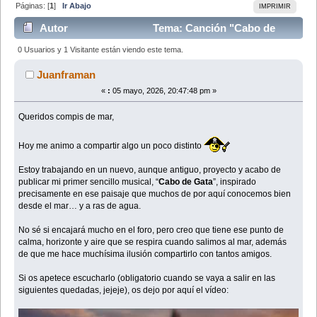
Páginas: [
1
]
Ir Abajo
IMPRIMIR
Autor
Tema: Canción "Cabo de
Gata" (Leído 6419 veces)
0 Usuarios y 1 Visitante están viendo este tema.
Juanframan
«
:
05 mayo, 2026, 20:47:48 pm »
Queridos compis de mar,
Hoy me animo a compartir algo un poco distinto
Estoy trabajando en un nuevo, aunque antiguo, proyecto y acabo de
publicar mi primer sencillo musical, “
Cabo de Gata
”, inspirado
precisamente en ese paisaje que muchos de por aquí conocemos bien
desde el mar… y a ras de agua.
No sé si encajará mucho en el foro, pero creo que tiene ese punto de
calma, horizonte y aire que se respira cuando salimos al mar, además
de que me hace muchísima ilusión compartirlo con tantos amigos.
Si os apetece escucharlo (obligatorio cuando se vaya a salir en las
siguientes quedadas, jejeje), os dejo por aquí el vídeo: