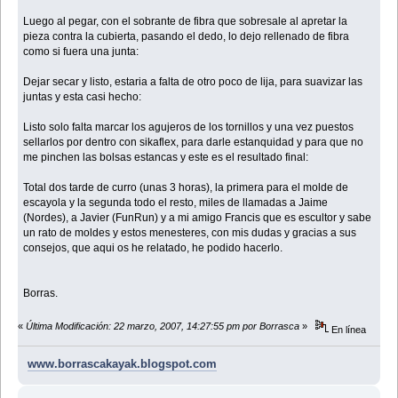
Luego al pegar, con el sobrante de fibra que sobresale al apretar la
pieza contra la cubierta, pasando el dedo, lo dejo rellenado de fibra
como si fuera una junta:
Dejar secar y listo, estaria a falta de otro poco de lija, para suavizar las
juntas y esta casi hecho:
Listo solo falta marcar los agujeros de los tornillos y una vez puestos
sellarlos por dentro con sikaflex, para darle estanquidad y para que no
me pinchen las bolsas estancas y este es el resultado final:
Total dos tarde de curro (unas 3 horas), la primera para el molde de
escayola y la segunda todo el resto, miles de llamadas a Jaime
(Nordes), a Javier (FunRun) y a mi amigo Francis que es escultor y sabe
un rato de moldes y estos menesteres, con mis dudas y gracias a sus
consejos, que aqui os he relatado, he podido hacerlo.
Borras.
«
Última Modificación: 22 marzo, 2007, 14:27:55 pm por Borrasca
»
En línea
www.borrascakayak.blogspot.com