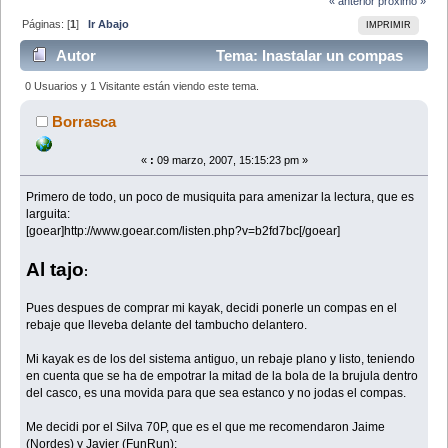
« anterior
próximo »
Páginas: [
1
]
Ir Abajo
IMPRIMIR
Autor
Tema: Inastalar un compas
en un kayak de fibra. (Leído 20646 veces)
0 Usuarios y 1 Visitante están viendo este tema.
Borrasca
«
:
09 marzo, 2007, 15:15:23 pm »
Primero de todo, un poco de musiquita para amenizar la lectura, que es
larguita:
[goear]http://www.goear.com/listen.php?v=b2fd7bc[/goear]
Al tajo
:
Pues despues de comprar mi kayak, decidi ponerle un compas en el
rebaje que lleveba delante del tambucho delantero.
Mi kayak es de los del sistema antiguo, un rebaje plano y listo, teniendo
en cuenta que se ha de empotrar la mitad de la bola de la brujula dentro
del casco, es una movida para que sea estanco y no jodas el compas.
Me decidi por el Silva 70P, que es el que me recomendaron Jaime
(Nordes) y Javier (FunRun):