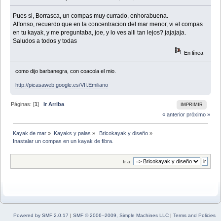
Pues si, Borrasca, un compas muy currado, enhorabuena.
Alfonso, recuerdo que en la concentracion del mar menor, vi el compas
en tu kayak, y me preguntaba, joe, y lo ves alli tan lejos? jajajaja.
Saludos a todos y todas
En línea
como dijo barbanegra, con coacola el mio.
http://picasaweb.google.es/VII.Emiliano
Páginas: [
1
]
Ir Arriba
IMPRIMIR
« anterior
próximo »
Kayak de mar
»
Kayaks y palas
»
 Bricokayak y diseño
»
Inastalar un compas en un kayak de fibra.
Ir a:
Powered by SMF 2.0.17
|
SMF © 2006–2009, Simple Machines LLC
|
Terms and Policies