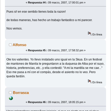
«
Respuesta #4 :
09 marzo, 2007, 17:00:01 pm »
Pues si! en ese sentido tienes toda la razon!
de todas maneras, has hecho un trabajo fantastico a mi parecer.
Nos vemos.
En línea
Alfonso
«
Respuesta #5 :
09 marzo, 2007, 17:58:32 pm »
Ole los valientes. Yo llevo instalado uno igual en la Skua. En un festival
de mantones de Manila le preguntaron a la duquesa de Alba por el suyo,
historia, preferencias, etc...y ella contestó: "A mi la mantilla se me cae..."
Eso me pasa a mí con el compás, desde el asiento no lo veo. Pero
queda fardón.
En línea
Borrasca
«
Respuesta #6 :
09 marzo, 2007, 18:05:15 pm »