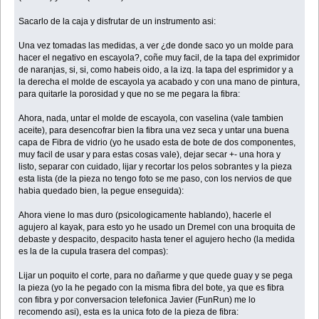
Sacarlo de la caja y disfrutar de un instrumento asi:
Una vez tomadas las medidas, a ver ¿de donde saco yo un molde para
hacer el negativo en escayola?, coñe muy facil, de la tapa del exprimidor
de naranjas, si, si, como habeis oido, a la izq. la tapa del esprimidor y a
la derecha el molde de escayola ya acabado y con una mano de pintura,
para quitarle la porosidad y que no se me pegara la fibra:
Ahora, nada, untar el molde de escayola, con vaselina (vale tambien
aceite), para desencofrar bien la fibra una vez seca y untar una buena
capa de Fibra de vidrio (yo he usado esta de bote de dos componentes,
muy facil de usar y para estas cosas vale), dejar secar +- una hora y
listo, separar con cuidado, lijar y recortar los pelos sobrantes y la pieza
esta lista (de la pieza no tengo foto se me paso, con los nervios de que
habia quedado bien, la pegue enseguida):
Ahora viene lo mas duro (psicologicamente hablando), hacerle el
agujero al kayak, para esto yo he usado un Dremel con una broquita de
debaste y despacito, despacito hasta tener el agujero hecho (la medida
es la de la cupula trasera del compas):
Lijar un poquito el corte, para no dañarme y que quede guay y se pega
la pieza (yo la he pegado con la misma fibra del bote, ya que es fibra
con fibra y por conversacion telefonica Javier (FunRun) me lo
recomendo asi), esta es la unica foto de la pieza de fibra: