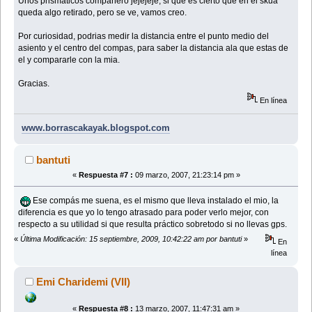
Unos prismaticos compañero jejejeje, si que es cierto que en el skua
queda algo retirado, pero se ve, vamos creo.
Por curiosidad, podrias medir la distancia entre el punto medio del
asiento y el centro del compas, para saber la distancia ala que estas de
el y compararle con la mia.
Gracias.
En línea
www.borrascakayak.blogspot.com
bantuti
«
Respuesta #7 :
09 marzo, 2007, 21:23:14 pm »
Ese compás me suena, es el mismo que lleva instalado el mio, la
diferencia es que yo lo tengo atrasado para poder verlo mejor, con
respecto a su utilidad si que resulta práctico sobretodo si no llevas gps.
«
Última Modificación: 15 septiembre, 2009, 10:42:22 am por bantuti
»
En
línea
Emi Charidemi (VII)
«
Respuesta #8 :
13 marzo, 2007, 11:47:31 am »