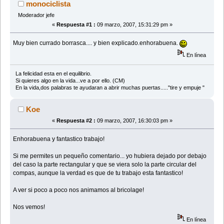
monociclista
Moderador jefe
«
Respuesta #1 :
09 marzo, 2007, 15:31:29 pm »
Muy bien currado borrasca.... y bien explicado.enhorabuena.
En línea
La felicidad esta en el equilibrio.
Si quieres algo en la vida...ve a por ello. (CM)
En la vida,dos palabras te ayudaran a abrir muchas puertas....."tire y empuje "
Koe
«
Respuesta #2 :
09 marzo, 2007, 16:30:03 pm »
Enhorabuena y fantastico trabajo!
Si me permites un pequeño comentario... yo hubiera dejado por debajo
del caso la parte rectangular y que se viera solo la parte circular del
compas, aunque la verdad es que de tu trabajo esta fantastico!
A ver si poco a poco nos animamos al bricolage!
Nos vemos!
En línea