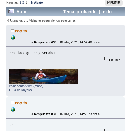
Páginas:
1
2
[
3
]
Ir Abajo
IMPRIMIR
Autor
Tema: probando (Leído
105393 veces)
0 Usuarios y 1 Visitante están viendo este tema.
ropits
«
Respuesta #30 :
16 julio, 2021, 14:54:48 pm »
demasiado grande, a ver ahora
En línea
caiacdemar.com (mapa)
Guía de kayaks
ropits
«
Respuesta #31 :
16 julio, 2021, 14:55:23 pm »
otra