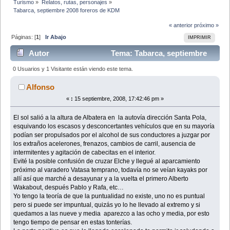
Turismo
»
Relatos, rutas, personajes
»
Tabarca, septiembre 2008 foreros de KDM
« anterior
próximo »
Páginas: [
1
]
Ir Abajo
IMPRIMIR
Autor
Tema: Tabarca, septiembre
2008 foreros de KDM (Leído 26982 veces)
0 Usuarios y 1 Visitante están viendo este tema.
Alfonso
«
:
15 septiembre, 2008, 17:42:46 pm »
El sol salió a la altura de Albatera en la autovía dirección Santa Pola,
esquivando los escasos y desconcertantes vehículos que en su mayoría
podían ser propulsados por el alcohol de sus conductores a juzgar por
los extraños acelerones, frenazos, cambios de carril, ausencia de
intermitentes y agitación de cabecitas en el interior.
Evité la posible confusión de cruzar Elche y llegué al aparcamiento
próximo al varadero Vatasa temprano, todavía no se veían kayaks por
allí así que marché a desayunar y a la vuelta el primero Alberto
Wakabout, después Pablo y Rafa, etc…
Yo tengo la teoría de que la puntualidad no existe, uno no es puntual
pero si puede ser impuntual, quizás yo lo he llevado al extremo y si
quedamos a las nueve y media aparezco a las ocho y media, por esto
tengo tiempo de pensar en estas tonterías.