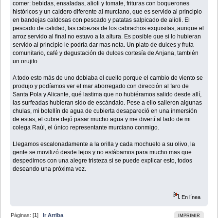
comer: bebidas, ensaladas, alioli y tomate, frituras con boquerones
históricos y un caldero diferente al murciano, que es servido al principio
en bandejas caldosas con pescado y patatas salpicado de alioli. El
pescado de calidad, las cabezas de los cabrachos exquisitas, aunque el
arroz servido al final no estuvo a la altura. Es posible que si lo hubieran
servido al principio le podría dar mas nota. Un plato de dulces y fruta
comunitario, café y degustación de dulces cortesía de Anjana, también
un orujito.
A todo esto más de uno doblaba el cuello porque el cambio de viento se
produjo y podíamos ver el mar aborregado con dirección al faro de
Santa Pola y Alicante, qué lastima que no hubiéramos salido desde allí,
las surfeadas hubieran sido de escándalo. Pese a ello salieron algunas
chulas, mi botellín de agua de cubierta desapareció en una inmersión
de estas, el cubre dejó pasar mucho agua y me divertí al lado de mi
colega Raúl, el único representante murciano conmigo.
Llegamos escalonadamente a la orilla y cada mochuelo a su olivo, la
gente se movilizó desde lejos y no estábamos para mucho mas que
despedirnos con una alegre tristeza si se puede explicar esto, todos
deseando una próxima vez.
En línea
Páginas: [
1
]
Ir Arriba
IMPRIMIR