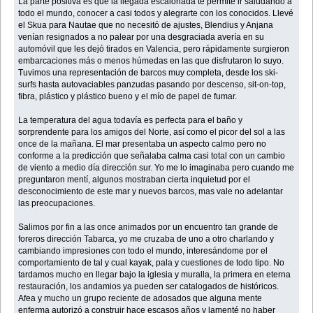
La parte positiva es que la llegada escalonada te permite ir saludando a
todo el mundo, conocer a casi todos y alegrarte con los conocidos. Llevé
el Skua para Nautae que no necesitó de ajustes, Blendius y Anjana
venían resignados a no palear por una desgraciada avería en su
automóvil que les dejó tirados en Valencia, pero rápidamente surgieron
embarcaciones más o menos húmedas en las que disfrutaron lo suyo.
Tuvimos una representación de barcos muy completa, desde los ski-
surfs hasta autovaciables panzudas pasando por descenso, sit-on-top,
fibra, plástico y plástico bueno y el mío de papel de fumar.
La temperatura del agua todavía es perfecta para el baño y
sorprendente para los amigos del Norte, así como el picor del sol a las
once de la mañana. El mar presentaba un aspecto calmo pero no
conforme a la predicción que señalaba calma casi total con un cambio
de viento a medio día dirección sur. Yo me lo imaginaba pero cuando me
preguntaron mentí, algunos mostraban cierta inquietud por el
desconocimiento de este mar y nuevos barcos, mas vale no adelantar
las preocupaciones.
Salimos por fin a las once animados por un encuentro tan grande de
foreros dirección Tabarca, yo me cruzaba de uno a otro charlando y
cambiando impresiones con todo el mundo, interesándome por el
comportamiento de tal y cual kayak, pala y cuestiones de todo tipo. No
tardamos mucho en llegar bajo la iglesia y muralla, la primera en eterna
restauración, los andamios ya pueden ser catalogados de históricos.
Afea y mucho un grupo reciente de adosados que alguna mente
enferma autorizó a construir hace escasos años y lamenté no haber