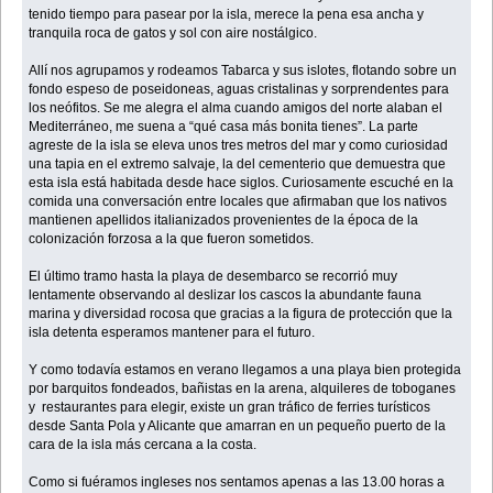
tenido tiempo para pasear por la isla, merece la pena esa ancha y
tranquila roca de gatos y sol con aire nostálgico.
Allí nos agrupamos y rodeamos Tabarca y sus islotes, flotando sobre un
fondo espeso de poseidoneas, aguas cristalinas y sorprendentes para
los neófitos. Se me alegra el alma cuando amigos del norte alaban el
Mediterráneo, me suena a “qué casa más bonita tienes”. La parte
agreste de la isla se eleva unos tres metros del mar y como curiosidad
una tapia en el extremo salvaje, la del cementerio que demuestra que
esta isla está habitada desde hace siglos. Curiosamente escuché en la
comida una conversación entre locales que afirmaban que los nativos
mantienen apellidos italianizados provenientes de la época de la
colonización forzosa a la que fueron sometidos.
El último tramo hasta la playa de desembarco se recorrió muy
lentamente observando al deslizar los cascos la abundante fauna
marina y diversidad rocosa que gracias a la figura de protección que la
isla detenta esperamos mantener para el futuro.
Y como todavía estamos en verano llegamos a una playa bien protegida
por barquitos fondeados, bañistas en la arena, alquileres de toboganes
y restaurantes para elegir, existe un gran tráfico de ferries turísticos
desde Santa Pola y Alicante que amarran en un pequeño puerto de la
cara de la isla más cercana a la costa.
Como si fuéramos ingleses nos sentamos apenas a las 13.00 horas a