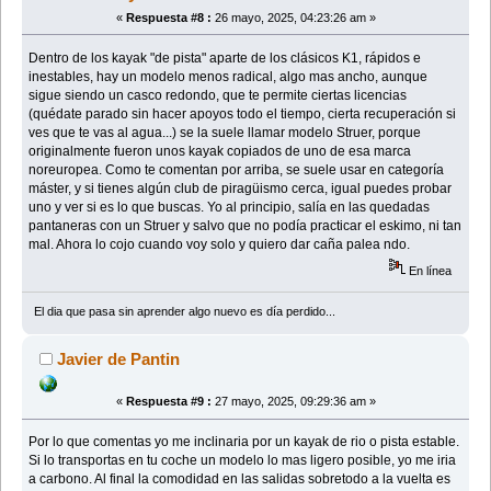
«
Respuesta #8 :
26 mayo, 2025, 04:23:26 am »
Dentro de los kayak "de pista" aparte de los clásicos K1, rápidos e
inestables, hay un modelo menos radical, algo mas ancho, aunque
sigue siendo un casco redondo, que te permite ciertas licencias
(quédate parado sin hacer apoyos todo el tiempo, cierta recuperación si
ves que te vas al agua...) se la suele llamar modelo Struer, porque
originalmente fueron unos kayak copiados de uno de esa marca
noreuropea. Como te comentan por arriba, se suele usar en categoría
máster, y si tienes algún club de piragüismo cerca, igual puedes probar
uno y ver si es lo que buscas. Yo al principio, salía en las quedadas
pantaneras con un Struer y salvo que no podía practicar el eskimo, ni tan
mal. Ahora lo cojo cuando voy solo y quiero dar caña palea ndo.
En línea
El dia que pasa sin aprender algo nuevo es día perdido...
Javier de Pantin
«
Respuesta #9 :
27 mayo, 2025, 09:29:36 am »
Por lo que comentas yo me inclinaria por un kayak de rio o pista estable.
Si lo transportas en tu coche un modelo lo mas ligero posible, yo me iria
a carbono. Al final la comodidad en las salidas sobretodo a la vuelta es