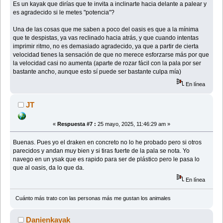
Es un kayak que dirías que te invita a inclinarte hacia delante a palear y
es agradecido si le metes "potencia"?
Una de las cosas que me saben a poco del oasis es que a la mínima
que te despistas, ya vas reclinado hacia atrás, y que cuando intentas
imprimir ritmo, no es demasiado agradecido, ya que a partir de cierta
velocidad tienes la sensación de que no merece esforzarse más por que
la velocidad casi no aumenta (aparte de rozar fácil con la pala por ser
bastante ancho, aunque esto sí puede ser bastante culpa mía)
En línea
JT
«
Respuesta #7 :
25 mayo, 2025, 11:46:29 am »
Buenas. Pues yo el draken en concreto no lo he probado pero si otros
parecidos y andan muy bien y si tiras fuerte de la pala se nota. Yo
navego en un ysak que es rapido para ser de plástico pero le pasa lo
que al oasis, da lo que da.
En línea
Cuánto más trato con las personas más me gustan los animales
Danienkayak