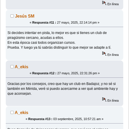
En línea
Jesús SM
«
Respuesta #11 :
27 mayo, 2025, 22:14:14 pm »
Si decides intentar en pista, lo mejor es que si tienes un club de
piragüismo cercano, acudas a ellos.
En esta época casi todos organizan cursos.
Prueba. Y luego ya tú sabrás distinguir lo que mejor se adapte a tí.
En línea
A_ekis
«
Respuesta #12 :
27 mayo, 2025, 22:31:26 pm »
Gracias por los consejos, creo que hay un club en Badajoz, y no sé si
también en Mérida, veré si puedo acercarme a ver qué ambiente hay y
que aconsejan.
En línea
A_ekis
«
Respuesta #13 :
03 septiembre, 2025, 10:57:21 am »