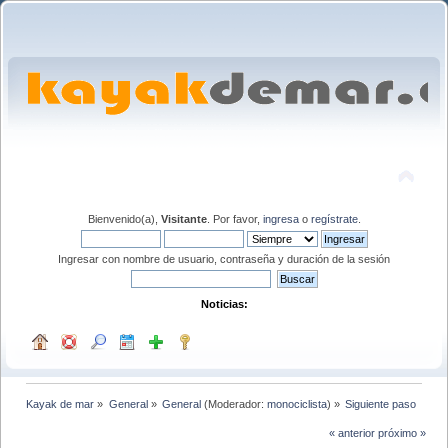
Bienvenido(a),
Visitante
. Por favor,
ingresa
o
regístrate
.
Ingresar con nombre de usuario, contraseña y duración de la sesión
Noticias:
Kayak de mar
»
General
»
General
(Moderador:
monociclista
) »
Siguiente paso
« anterior
próximo »