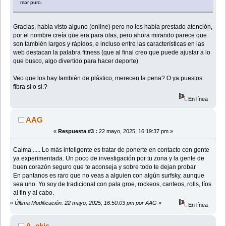
mar puro.
Gracias, había visto alguno (online) pero no les había prestado atención,
por el nombre creía que era para olas, pero ahora mirando parece que
son también largos y rápidos, e incluso entre las características en las
web destacan la palabra fitness (que al final creo que puede ajustar a lo
que busco, algo divertido para hacer deporte)
Veo que los hay también de plástico, merecen la pena? O ya puestos
fibra si o si.?
En línea
AAG
«
Respuesta #3 :
22 mayo, 2025, 16:19:37 pm »
Calma ..... Lo más inteligente es tratar de ponerte en contacto con gente
ya experimentada. Un poco de investigación por tu zona y la gente de
buen corazón seguro que te aconseja y sobre todo te dejan probar
En pantanos es raro que no veas a alguien con algún surfsky, aunque
sea uno. Yo soy de tradicional con pala groe, rockeos, canteos, rolls, líos
al fin y al cabo.
«
Última Modificación: 22 mayo, 2025, 16:50:03 pm por AAG
»
En línea
A_ekis