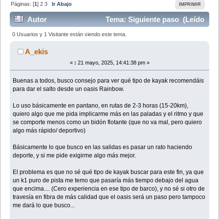
Páginas: [
1
]
2
3
Ir Abajo
IMPRIMIR
Autor
Tema: Siguiente paso (Leído
88405 veces)
0 Usuarios y 1 Visitante están viendo este tema.
A_ekis
«
:
21 mayo, 2025, 14:41:38 pm »
Buenas a todos, busco consejo para ver qué tipo de kayak recomendáis
para dar el salto desde un oasis Rainbow.
Lo uso básicamente en pantano, en rutas de 2-3 horas (15-20km),
quiero algo que me pida implicarme más en las paladas y el ritmo y que
se comporte menos como un bidón flotante (que no va mal, pero quiero
algo más rápido/ deportivo)
Básicamente lo que busco en las salidas es pasar un rato haciendo
deporte, y si me pide exigirme algo más mejor.
El problema es que no sé qué tipo de kayak buscar para este fin, ya que
un k1 puro de pista me temo que pasaría más tiempo debajo del agua
que encima.... (Cero experiencia en ese tipo de barco), y no sé si otro de
travesía en fibra de más calidad que el oasis será un paso pero tampoco
me dará lo que busco...