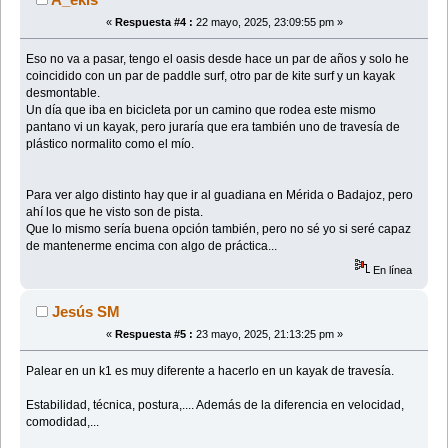
«
Respuesta #4 :
22 mayo, 2025, 23:09:55 pm »
Eso no va a pasar, tengo el oasis desde hace un par de años y solo he
coincidido con un par de paddle surf, otro par de kite surf y un kayak
desmontable.
Un día que iba en bicicleta por un camino que rodea este mismo
pantano vi un kayak, pero juraría que era también uno de travesía de
plástico normalito como el mío.
Para ver algo distinto hay que ir al guadiana en Mérida o Badajoz, pero
ahí los que he visto son de pista.
Que lo mismo sería buena opción también, pero no sé yo si seré capaz
de mantenerme encima con algo de práctica...
En línea
Jesús SM
«
Respuesta #5 :
23 mayo, 2025, 21:13:25 pm »
Palear en un k1 es muy diferente a hacerlo en un kayak de travesía.
Estabilidad, técnica, postura,.... Además de la diferencia en velocidad,
comodidad,...