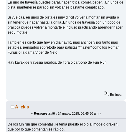
En uno de travesía puedes parar, hacer fotos, comer, beber,...En unos de
pista, mantenerse parado sin volcar es bastante complicado.
Si vuelcas, en unos de pista es muy difícil volver a montar sin ayuda o
sin tener que nadar hasta la orilla..En unos de travesía con un poco de
práctica puedes volver a montarte e incluso practicando aprender hacer
esquimotaje.
También es cierto que hoy en día hay k1 más anchos y por tanto más
estables, pensados sobretodo para palistas "máster" como los Román
Furius o la gama Viper de Nelo.
Hay kayak de travesía rápidos, de fibra o carbono de Fun Run
En línea
A_ekis
«
Respuesta #6 :
24 mayo, 2025, 06:45:30 am »
De los fun run que comentas, le tenía puesto el ojo al modelo draken,
que por lo que comentan es rápido.