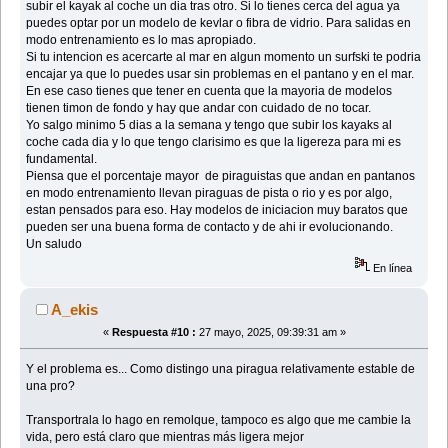
subir el kayak al coche un dia tras otro. Si lo tienes cerca del agua ya
puedes optar por un modelo de kevlar o fibra de vidrio. Para salidas en
modo entrenamiento es lo mas apropiado.
Si tu intencion es acercarte al mar en algun momento un surfski te podria
encajar ya que lo puedes usar sin problemas en el pantano y en el mar.
En ese caso tienes que tener en cuenta que la mayoria de modelos
tienen timon de fondo y hay que andar con cuidado de no tocar.
Yo salgo minimo 5 dias a la semana y tengo que subir los kayaks al
coche cada dia y lo que tengo clarisimo es que la ligereza para mi es
fundamental.
Piensa que el porcentaje mayor de piraguistas que andan en pantanos
en modo entrenamiento llevan piraguas de pista o rio y es por algo,
estan pensados para eso. Hay modelos de iniciacion muy baratos que
pueden ser una buena forma de contacto y de ahi ir evolucionando.
Un saludo
En línea
A_ekis
«
Respuesta #10 :
27 mayo, 2025, 09:39:31 am »
Y el problema es... Como distingo una piragua relativamente estable de
una pro?
Transportrala lo hago en remolque, tampoco es algo que me cambie la
vida, pero está claro que mientras más ligera mejor