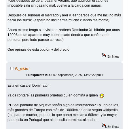
Pues después de dejar pasar el verano, que aquí con el calor es
imposible salir sin pasarlo mal, vuelvo a la carga con ganas.
Después de sondear el mercado y leer y leer parece que me inclino más
hacia los surfski (espero no inclinarme mucho cuando me monte)
Ahora mismo tengo a la vista un zedtech Dominator XL híbrido por unos
1200€ en un aparente muy buen estado (tendría que confirmar en
persona, pero todo parece correcto)
Que opináis de esta opción y del precio
En línea
A_ekis
«
Respuesta #14 :
07 septiembre, 2025, 13:58:22 pm »
Está en casa el Dominator.
Ya os contaré las primeras pruebas quien domina a quien
P.D: del pantano de Alqueva tenéis algo de información? Es uno de los
más grandes de Europa con más de 1000km de orilla según wikipedia
(me parece mucho, pero es lo que pone) me cae a 60km+- y la mayor
parte está en Portugal que ni necesita permisos ni nada...
En línea