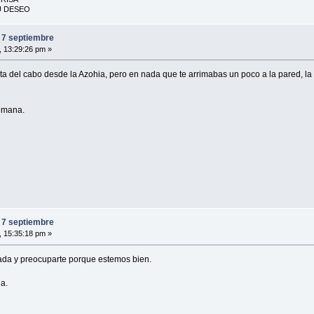
U DESEO
 7 septiembre
, 13:29:26 pm »
punta del cabo desde la Azohia, pero en nada que te arrimabas un poco a la pared, la 
semana.
 7 septiembre
, 15:35:18 pm »
ada y preocuparte porque estemos bien.
a.