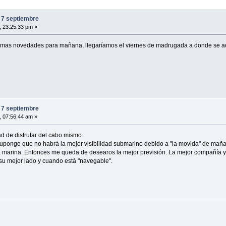
 7 septiembre
, 23:25:33 pm »
timas novedades para mañana, llegaríamos el viernes de madrugada a donde se 
 7 septiembre
, 07:56:44 am »
d de disfrutar del cabo mismo.
supongo que no habrá la mejor visibilidad submarino debido a "la movida" de mañ
a marina. Entonces me queda de desearos la mejor previsión. La mejor compañía y
su mejor lado y cuando está "navegable".