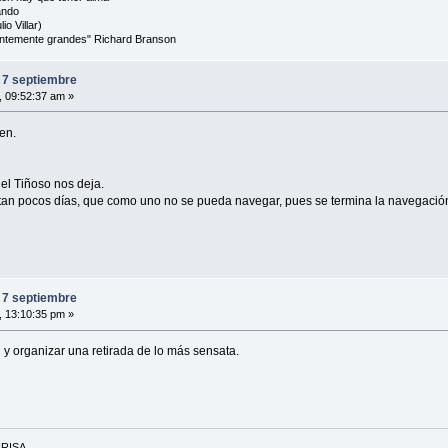
ando
io Villar)
cientemente grandes" Richard Branson
 7 septiembre
, 09:52:37 am »
en.
el Tiñoso nos deja.
tan pocos días, que como uno no se pueda navegar, pues se termina la navegació
 7 septiembre
, 13:10:35 pm »
y organizar una retirada de lo más sensata.
NRISA