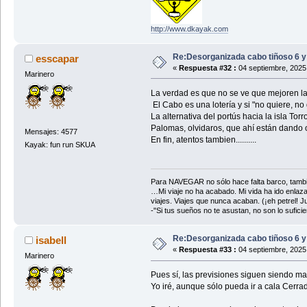
http://www.dkayak.com
Re:Desorganizada cabo tiñoso 6 y
esscapar
«
Respuesta #32 :
04 septiembre, 2025
Marinero
La verdad es que no se ve que mejoren las
El Cabo es una lotería y si "no quiere, no 
La alternativa del portús hacia la isla T
Palomas, olvidaros, que ahí están dando o
Mensajes: 4577
En fin, atentos tambien..........
Kayak: fun run SKUA
Para NAVEGAR no sólo hace falta barco, tambi
…Mi viaje no ha acabado. Mi vida ha ido enlaz
viajes. Viajes que nunca acaban. (¡eh petrel! Jul
-"Si tus sueños no te asustan, no son lo sufi
Re:Desorganizada cabo tiñoso 6 y
isabell
«
Respuesta #33 :
04 septiembre, 2025
Marinero
Pues sí, las previsiones siguen siendo ma
Yo iré, aunque sólo pueda ir a cala Cerrad