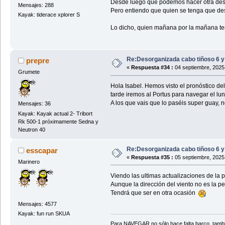
Desde luego que podemos hacer otra deso
Mensajes: 288
Pero entiendo que quien se tenga que des
Kayak: tiderace xplorer S
Lo dicho, quien mañana por la mañana tenga
Re:Desorganizada cabo tiñoso 6 y
prepre
«
Respuesta #34 :
04 septiembre, 2025
Grumete
Hola Isabel. Hemos visto el pronóstico d
tarde iremos al Portus para navegar el lun
A los que vais que lo paséis super guay, 
Mensajes: 36
Kayak: Kayak actual 2- Tribort
Rk 500-1 próximamente Sedna y
Neutron 40
Re:Desorganizada cabo tiñoso 6 y
esscapar
«
Respuesta #35 :
05 septiembre, 2025
Marinero
Viendo las ultimas actualizaciones de la
Aunque la dirección del viento no es la peo
Tendrá que ser en otra ocasión
Mensajes: 4577
Kayak: fun run SKUA
Para NAVEGAR no sólo hace falta barco, tambi