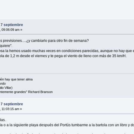
 7 septiembre
, 09:06:09 am »
 previsiones.....¿y cambiarlo para otro fin de semana?
quiere".
orrosa la hemos usado muchas veces en condiciones parecidas, aunque no hay que eng
la de 1,2 m desde el viernes y te pega el viento de lleno con más de 35 km/H.
én hay que tener alma
ando
io Villar)
cientemente grandes" Richard Branson
 7 septiembre
, 11:03:15 am »
las.
a o a la siguiente playa después del Portús tumbarme a la bartola con un libro y do