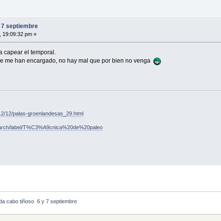
 7 septiembre
, 19:09:32 pm »
 capear el temporal.
ue me han encargado, no hay mal que por bien no venga
012/12/palas-groenlandesas_29.html
s/search/label/T%C3%A9cnica%20de%20paleo
a cabo tiñoso  6 y 7 septiembre