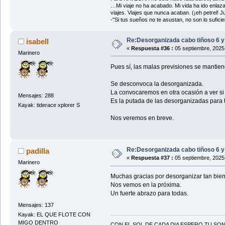
…Mi viaje no ha acabado. Mi vida ha ido enlaz
viajes. Viajes que nunca acaban. (¡eh petrel! Jul
-"Si tus sueños no te asustan, no son lo sufi
Re:Desorganizada cabo tiñoso 6 y
isabell
«
Respuesta #36 :
05 septiembre, 2025
Marinero
Pues sí, las malas previsiones se mantien
Se desconvoca la desorganizada.
La convocaremos en otra ocasión a ver si 
Mensajes: 288
Es la putada de las desorganizadas para 
Kayak: tiderace xplorer S
Nos veremos en breve.
Re:Desorganizada cabo tiñoso 6 y
padilla
«
Respuesta #37 :
05 septiembre, 2025
Marinero
Muchas gracias por desorganizar tan bien 
Nos vemos en la próxima.
Un fuerte abrazo para todas.
Mensajes: 137
Kayak: EL QUE FLOTE CON
MIGO DENTRO
CON EL SOL DE CADA DIA ESPERO TU SO