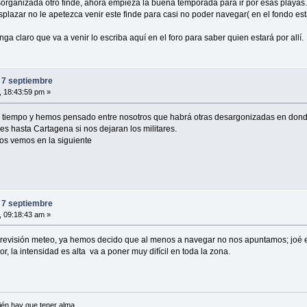
rganizada otro finde, ahora empieza la buena temporada para ir por esas playas.
plazar no le apetezca venir este finde para casi no poder navegar( en el fondo e
 claro que va a venir lo escriba aquí en el foro para saber quien estará por allí.
 7 septiembre
, 18:43:59 pm »
el tiempo y hemos pensado entre nosotros que habrá otras desargonizadas en don
es hasta Cartagena si nos dejaran los militares.
nos vemos en la siguiente
 7 septiembre
, 09:18:43 am »
 previsión meteo, ya hemos decido que al menos a navegar no nos apuntamos; joé 
r, la intensidad es alta va a poner muy difícil en toda la zona.
én hay que tener alma