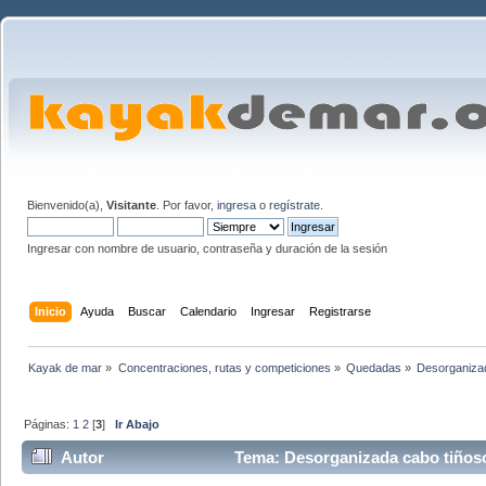
Bienvenido(a),
Visitante
. Por favor,
ingresa
o
regístrate
.
Ingresar con nombre de usuario, contraseña y duración de la sesión
Inicio
Ayuda
Buscar
Calendario
Ingresar
Registrarse
Kayak de mar
»
Concentraciones, rutas y competiciones
»
Quedadas
»
Desorganizad
Páginas:
1
2
[
3
]
Ir Abajo
Autor
Tema: Desorganizada cabo tiñoso