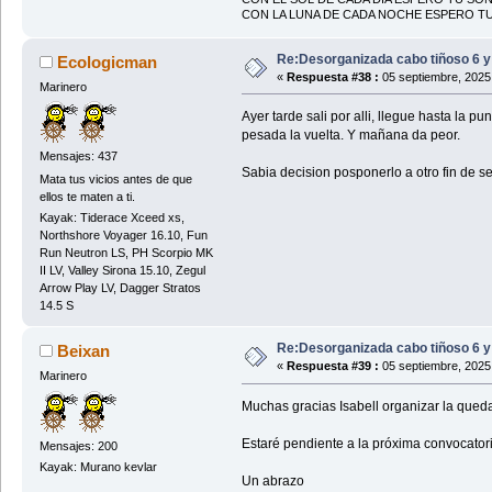
CON LA LUNA DE CADA NOCHE ESPERO T
Re:Desorganizada cabo tiñoso 6 y
Ecologicman
«
Respuesta #38 :
05 septiembre, 2025
Marinero
Ayer tarde sali por alli, llegue hasta la 
pesada la vuelta. Y mañana da peor.
Mensajes: 437
Sabia decision posponerlo a otro fin de 
Mata tus vicios antes de que
ellos te maten a ti.
Kayak: Tiderace Xceed xs,
Northshore Voyager 16.10, Fun
Run Neutron LS, PH Scorpio MK
II LV, Valley Sirona 15.10, Zegul
Arrow Play LV, Dagger Stratos
14.5 S
Re:Desorganizada cabo tiñoso 6 y
Beixan
«
Respuesta #39 :
05 septiembre, 2025
Marinero
Muchas gracias Isabell organizar la qued
Estaré pendiente a la próxima convocatori
Mensajes: 200
Kayak: Murano kevlar
Un abrazo