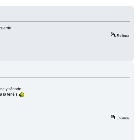
acuerde
En línea
ana y sábado.
a la tenéis
En línea