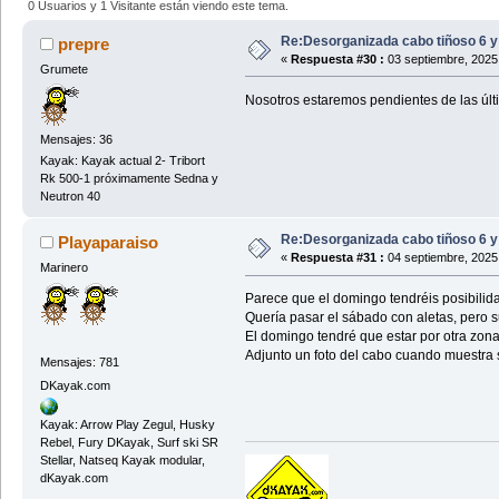
0 Usuarios y 1 Visitante están viendo este tema.
Re:Desorganizada cabo tiñoso 6 y
prepre
«
Respuesta #30 :
03 septiembre, 2025
Grumete
Nosotros estaremos pendientes de las úl
Mensajes: 36
Kayak: Kayak actual 2- Tribort
Rk 500-1 próximamente Sedna y
Neutron 40
Re:Desorganizada cabo tiñoso 6 y
Playaparaiso
«
Respuesta #31 :
04 septiembre, 2025
Marinero
Parece que el domingo tendréis posibilida
Quería pasar el sábado con aletas, pero 
El domingo tendré que estar por otra zon
Adjunto un foto del cabo cuando muestra 
Mensajes: 781
DKayak.com
Kayak: Arrow Play Zegul, Husky
Rebel, Fury DKayak, Surf ski SR
Stellar, Natseq Kayak modular,
dKayak.com