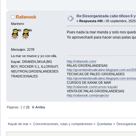
Re:Desorganizada cabo tiñoso 6 y
Rafanook
«
Respuesta #40 :
05 septiembre, 2025
Marinero
Pues nada la mar manda y solo nos queda
Yo aprovecharé para hacer unas palas q
Mensajes: 2278
La mar se mueve y yo con ella.
http://rafanook.com/
Kayak: DRAKEN,SKUA,BIG
PALAS GROENLANDESAS
BOY, ROCKER 5.1, ILLORSUIT,
http://groenlandesalicatino.blogspot.com.es/2
NEUTRON,GROENLANDESES
TECNICAS DE PALEO GROENLADES
TRADICIONALES
http://groenlandesalicatino.blogspot.com.e
CURSOS DE KAYAK DE MAR
http://rafanook.com/cursos-kayak/
VENTA DE PALAS GROENLANDESAS
http://rafanook.com/projects/
Páginas:
1
2
[
3
]
Ir Arriba
Kayak de mar
»
Concentraciones, rutas y competiciones
»
Quedadas
»
Desorganizad