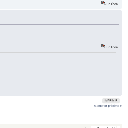
En línea
En línea
IMPRIMIR
« anterior
próximo »