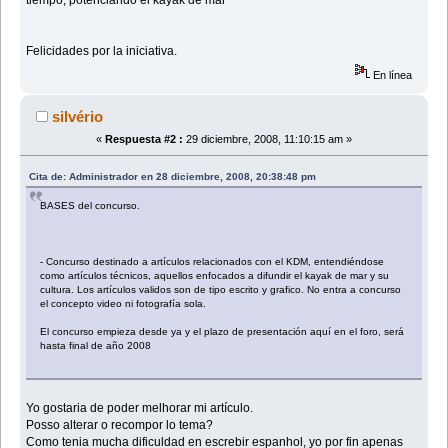
tiempo, potenciando el kayak de mar
Felicidades por la iniciativa.
En línea
silvério
«
Respuesta #2 :
29 diciembre, 2008, 11:10:15 am »
Cita de: Administrador en 28 diciembre, 2008, 20:38:48 pm
BASES del concurso.
- Concurso destinado a artículos relacionados con el KDM, entendiéndose
como artículos técnicos, aquellos enfocados a difundir el kayak de mar y su
cultura. Los artículos validos son de tipo escrito y grafico. No entra a concurso
el concepto video ni fotografía sola.
El concurso empieza desde ya y el plazo de presentación aquí en el foro, será
hasta final de año 2008
Yo gostaria de poder melhorar mi artículo.
Posso alterar o recompor lo tema?
Como tenia mucha dificuldad en escrebir espanhol, yo por fin apenas