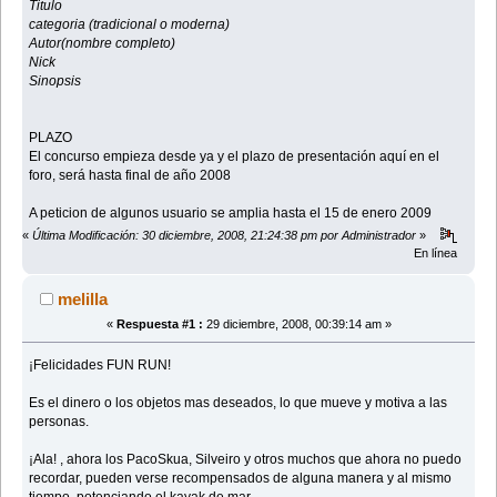
Titulo
categoria (tradicional o moderna)
Autor(nombre completo)
Nick
Sinopsis
PLAZO
El concurso empieza desde ya y el plazo de presentación aquí en el
foro, será hasta final de año 2008
A peticion de algunos usuario se amplia hasta el 15 de enero 2009
«
Última Modificación: 30 diciembre, 2008, 21:24:38 pm por Administrador
»
En línea
melilla
«
Respuesta #1 :
29 diciembre, 2008, 00:39:14 am »
¡Felicidades FUN RUN!
Es el dinero o los objetos mas deseados, lo que mueve y motiva a las
personas.
¡Ala! , ahora los PacoSkua, Silveiro y otros muchos que ahora no puedo
recordar, pueden verse recompensados de alguna manera y al mismo