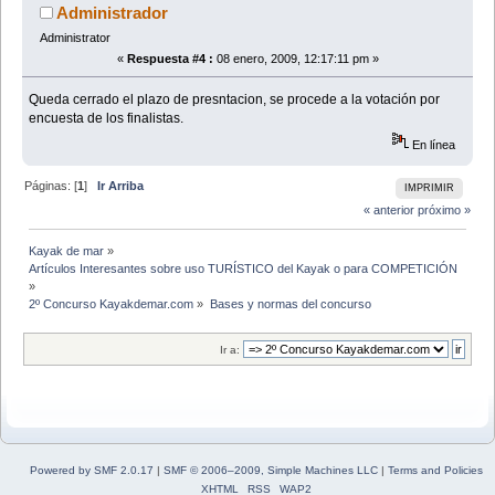
Administrador
Administrator
«
Respuesta #4 :
08 enero, 2009, 12:17:11 pm »
Queda cerrado el plazo de presntacion, se procede a la votación por
encuesta de los finalistas.
En línea
Páginas: [
1
]
Ir Arriba
IMPRIMIR
« anterior
próximo »
Kayak de mar
»
Artículos Interesantes sobre uso TURÍSTICO del Kayak o para COMPETICIÓN
»
2º Concurso Kayakdemar.com
»
Bases y normas del concurso
Ir a:
Powered by SMF 2.0.17
|
SMF © 2006–2009, Simple Machines LLC
|
Terms and Policies
XHTML
RSS
WAP2