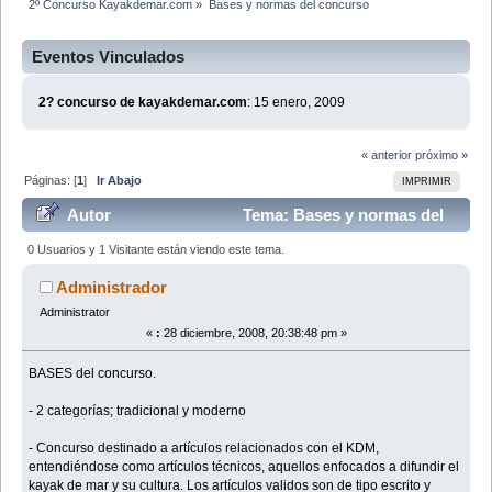
2º Concurso Kayakdemar.com
»
Bases y normas del concurso
Eventos Vinculados
2? concurso de kayakdemar.com
: 15 enero, 2009
« anterior
próximo »
Páginas: [
1
]
Ir Abajo
IMPRIMIR
Autor
Tema: Bases y normas del
concurso (Leído 59228 veces)
0 Usuarios y 1 Visitante están viendo este tema.
Administrador
Administrator
«
:
28 diciembre, 2008, 20:38:48 pm »
BASES del concurso.
- 2 categorías; tradicional y moderno
- Concurso destinado a artículos relacionados con el KDM,
entendiéndose como artículos técnicos, aquellos enfocados a difundir el
kayak de mar y su cultura. Los artículos validos son de tipo escrito y