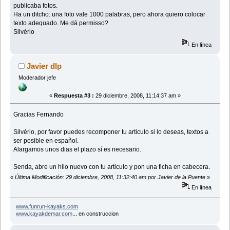
publicaba fotos.
Ha un ditcho: una foto vale 1000 palabras, pero ahora quiero colocar
texto adequado. Me dá permisso?
Silvério
En línea
Javier dlp
Moderador jefe
«
Respuesta #3 :
29 diciembre, 2008, 11:14:37 am »
Gracias Fernando
Silvério, por favor puedes recomponer tu articulo si lo deseas, textos a
ser posible en español.
Alargamos unos dias el plazo sí es necesario.
Senda, abre un hilo nuevo con tu articulo y pon una ficha en cabecera.
«
Última Modificación: 29 diciembre, 2008, 11:32:40 am por Javier de la Puente
»
En línea
www.funrun-kayaks.com
www.kayakdemar.com
... en construccion