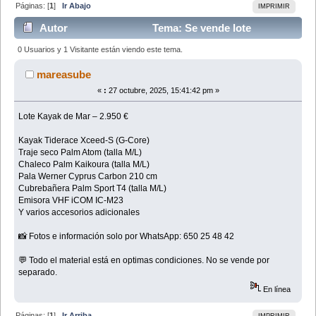
Páginas: [
1
]
Ir Abajo
IMPRIMIR
Autor
Tema: Se vende lote
completo Kayak de mar (Leído 10368 veces)
0 Usuarios y 1 Visitante están viendo este tema.
mareasube
«
:
27 octubre, 2025, 15:41:42 pm »
Lote Kayak de Mar – 2.950 €
Kayak Tiderace Xceed-S (G-Core)
Traje seco Palm Atom (talla M/L)
Chaleco Palm Kaikoura (talla M/L)
Pala Werner Cyprus Carbon 210 cm
Cubrebañera Palm Sport T4 (talla M/L)
Emisora VHF iCOM IC-M23
Y varios accesorios adicionales
📸 Fotos e información solo por WhatsApp: 650 25 48 42
💬 Todo el material está en optimas condiciones. No se vende por
separado.
En línea
Páginas: [
1
]
Ir Arriba
IMPRIMIR