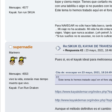
tope y cierra mejor. Tienes que cortarlo m
con una tablilla o algo si no puedes con 
Mensajes: 4577
Este tema lo hemos tratado aquí en el foro 
Kayak: fun run SKUA
Para NAVEGAR no sólo hace falta barco, tambi
…Mi viaje no ha acabado. Mi vida ha ido enlaz
viajes. Viajes que nunca acaban. (¡eh petrel! Jul
-"Si tus sueños no te asustan, no son lo sufi
Re:SIKUK EL KAYAK DE TRAVESI
supernadie
«
Respuesta #2 :
23 mayo, 2021, 18:46
Marinero
Pues si, es el kayak ideal para metrosexua
Cita de: esscapar en 23 mayo, 2021, 18:24:4
Mensajes: 4553
vive la vida, estarás mas tiempo
Este tema lo hemos tratado aquí en el foro algu
muerto que vivo.
Kayak: Fun Run Draken
https://www.kayakdemar.org/index.php?t
http://www.kayakdemar.org/index.php?
Aunque el método definitivo es el cambio 