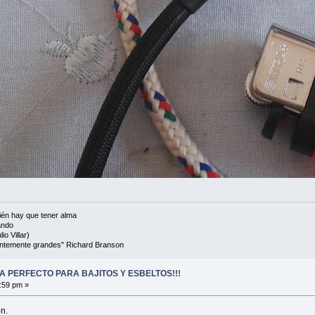
én hay que tener alma
ando
io Villar)
cientemente grandes" Richard Branson
A PERFECTO PARA BAJITOS Y ESBELTOS!!!
:59 pm »
n.