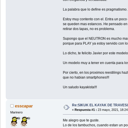
La palabra que lo define es pragmatismo.
Estoy muy contento con el. Entra un poco 
se queden mas estancos. He pensado en h
retirar dos tapas, no es problema.
Supongo que el NEUTRON es mucho mas PLA
porque para PLAY ya estoy servido con los
Lo dicho, te felicito Javier por este mode
Un modelo muy a tener en cuenta para lo
Por cierto, en los proximos reestilings 
que no habian smartphones!!!
Un saludo kayakista!!!
Re:SIKUK EL KAYAK DE TRAVESI
esscapar
«
Respuesta #1 :
23 mayo, 2021, 18:24
Marinero
Me alegro que te guste.
Lo de los tambuchos, cuando estan un poc