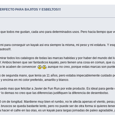
ERFECTO PARA BAJITOS Y ESBELTOS!!!
 que todos me gustan, cada uno para determinados usos. Pero hacia tiempo que veni
ara mi para conseguir un kayak asi era siempre la misma, mi peso y mi estatura. Y
otros!!!.
irar todos los catalogos de todas las marcas habidas y por haber del mundo del k
LV. Ambos tienen que ser fantasticos kayaks, pero tienen una cosa en comun, que cu
 no te acaben de convencer
, aunque no creo, porque estas marcas son punte
k de segunda mano, que tenia ya 11 años, pero estaba impecablemente cuidado por 
 encima en mi color preferido, amarillo y blanco.
puedo mas que felicitar a Javier de Fun Run por este producto. Es ideal para gente
lo demas no creo que las diferencias justifiquen la diferencia de desembolso.
0 cm de longitud. Mantiene muy bien el rumbo, no le afecta apenas el viento, pesa 
s bruscos se queda bastante lento, pero no puede ser de otra forma si quieres ten
a hacer el cafre en las olas, es un kayak para largas jornadas de paleo agradable,