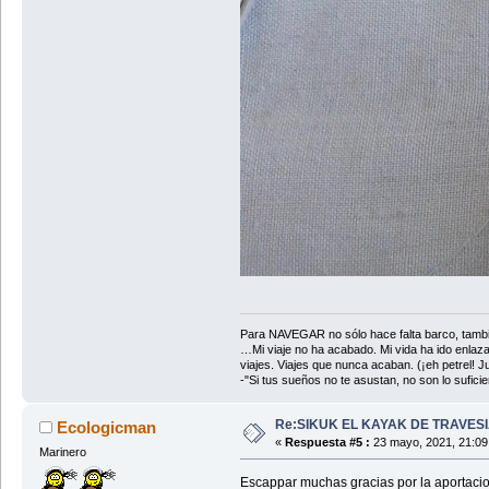
Para NAVEGAR no sólo hace falta barco, tambi
…Mi viaje no ha acabado. Mi vida ha ido enlaz
viajes. Viajes que nunca acaban. (¡eh petrel! Jul
-"Si tus sueños no te asustan, no son lo sufi
Re:SIKUK EL KAYAK DE TRAVESI
Ecologicman
«
Respuesta #5 :
23 mayo, 2021, 21:09
Marinero
Escappar muchas gracias por la aportacio