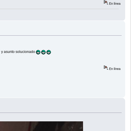
En línea
e y asunto solucionado
En línea