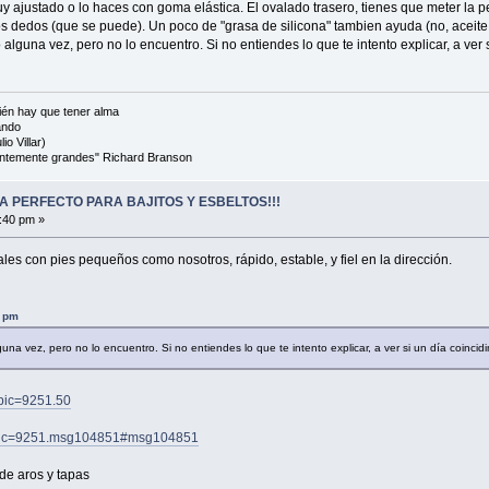
uy ajustado o lo haces con goma elástica. El ovalado trasero, tienes que meter la p
los dedos (que se puede). Un poco de "grasa de silicona" tambien ayuda (no, aceite 
alguna vez, pero no lo encuentro. Si no entiendes lo que te intento explicar, a ver s
én hay que tener alma
ando
io Villar)
cientemente grandes" Richard Branson
A PERFECTO PARA BAJITOS Y ESBELTOS!!!
:40 pm »
les con pies pequeños como nosotros, rápido, estable, y fiel en la dirección.
9 pm
na vez, pero no lo encuentro. Si no entiendes lo que te intento explicar, a ver si un día coincidi
opic=9251.50
topic=9251.msg104851#msg104851
de aros y tapas