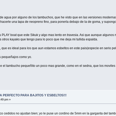
de agua por alguno de los tambuchos, que he visto que en las versiones modernas 
acerle una tapa de neopreno fino, para ponerla debajo de la de goma, y supongo 
Y boat que este Sikuk y algo mas lento en travesia. Asi que aunque algunos me
 otros kayaks que tengo para lo poco que me deja mi tullida espalda.
lo, que es ideal para los que aun estamos esbeltos en este pais(especie en serio pel
s pequeñajos como yo.
hazle el tambucho pequeñito un poco mas grande, como en el sedna, que los movile
A PERFECTO PARA BAJITOS Y ESBELTOS!!!
:49 pm »
o cedidos no ajustan bien; yo le puse un cordino de 5mm en la garganta del tambu