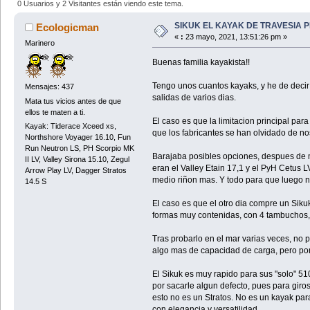
0 Usuarios y 2 Visitantes están viendo este tema.
SIKUK EL KAYAK DE TRAVESIA P
Ecologicman
«
:
23 mayo, 2021, 13:51:26 pm »
Marinero
Buenas familia kayakista!!
Tengo unos cuantos kayaks, y he de decir
Mensajes: 437
salidas de varios dias.
Mata tus vicios antes de que
ellos te maten a ti.
El caso es que la limitacion principal p
Kayak: Tiderace Xceed xs,
que los fabricantes se han olvidado de nos
Northshore Voyager 16.10, Fun
Run Neutron LS, PH Scorpio MK
Barajaba posibles opciones, despues de m
II LV, Valley Sirona 15.10, Zegul
eran el Valley Etain 17,1 y el PyH Cetus 
Arrow Play LV, Dagger Stratos
medio riñon mas. Y todo para que luego
14.5 S
El caso es que el otro dia compre un Siku
formas muy contenidas, con 4 tambuchos, y
Tras probarlo en el mar varias veces, no 
algo mas de capacidad de carga, pero por 
El Sikuk es muy rapido para sus "solo" 51
por sacarle algun defecto, pues para giro
esto no es un Stratos. No es un kayak par
con elegancia y versatilidad.