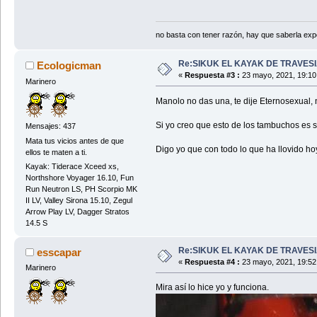
no basta con tener razón, hay que saberla expon
Re:SIKUK EL KAYAK DE TRAVESI
Ecologicman
«
Respuesta #3 :
23 mayo, 2021, 19:10
Marinero
Manolo no das una, te dije Eternosexual,
Si yo creo que esto de los tambuchos es 
Mensajes: 437
Mata tus vicios antes de que
Digo yo que con todo lo que ha llovido hoy
ellos te maten a ti.
Kayak: Tiderace Xceed xs,
Northshore Voyager 16.10, Fun
Run Neutron LS, PH Scorpio MK
II LV, Valley Sirona 15.10, Zegul
Arrow Play LV, Dagger Stratos
14.5 S
Re:SIKUK EL KAYAK DE TRAVESI
esscapar
«
Respuesta #4 :
23 mayo, 2021, 19:52
Marinero
Mira así lo hice yo y funciona.