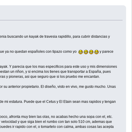
a buscando un kayak de travesia rapidillo, para cubrir distancias y
 esque ya no quedan españoles con tipazo como yo
y parece
ayak. Y parecia que los mas especificos para este uso y mis dimensiones
estan un riñon, y si encima los tienes que transportar a España, pues
ras y pioneras, asi que seguro que si los pruebo me encantan.
su anterior propietario. El diseño, visto en vivo, me gusto mucho. Unas
 de mi estatura. Puede que el Cetus y El Etain sean mas rapidos y tengan
poco, afronta muy bien las olas, no acabas hecho una sopa con el, etc.
er velocidad y que siga bien el rumbo con tan solo 510 cm, ademas que
 puedes ir rapido con el, o tomartelo con calma, ambas cosas las acepta