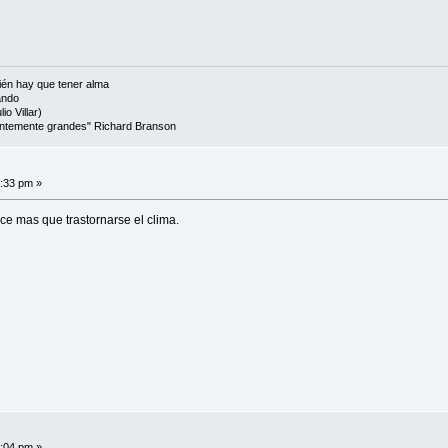
én hay que tener alma
ando
io Villar)
cientemente grandes" Richard Branson
4:33 pm »
e mas que trastornarse el clima.
5:04 pm »