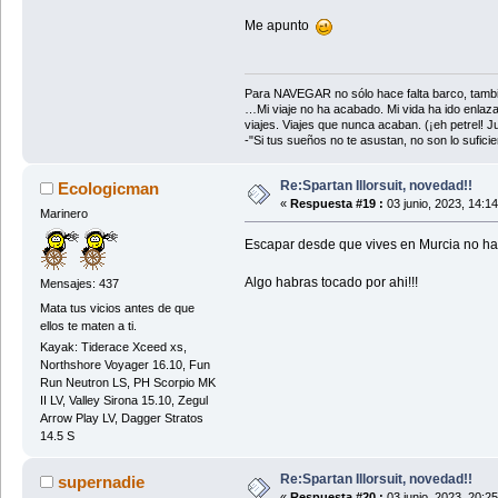
Me apunto
Para NAVEGAR no sólo hace falta barco, tambi
…Mi viaje no ha acabado. Mi vida ha ido enlaz
viajes. Viajes que nunca acaban. (¡eh petrel! Jul
-"Si tus sueños no te asustan, no son lo sufi
Re:Spartan Illorsuit, novedad!!
Ecologicman
«
Respuesta #19 :
03 junio, 2023, 14:1
Marinero
Escapar desde que vives en Murcia no hac
Algo habras tocado por ahi!!!
Mensajes: 437
Mata tus vicios antes de que
ellos te maten a ti.
Kayak: Tiderace Xceed xs,
Northshore Voyager 16.10, Fun
Run Neutron LS, PH Scorpio MK
II LV, Valley Sirona 15.10, Zegul
Arrow Play LV, Dagger Stratos
14.5 S
Re:Spartan Illorsuit, novedad!!
supernadie
«
Respuesta #20 :
03 junio, 2023, 20:2