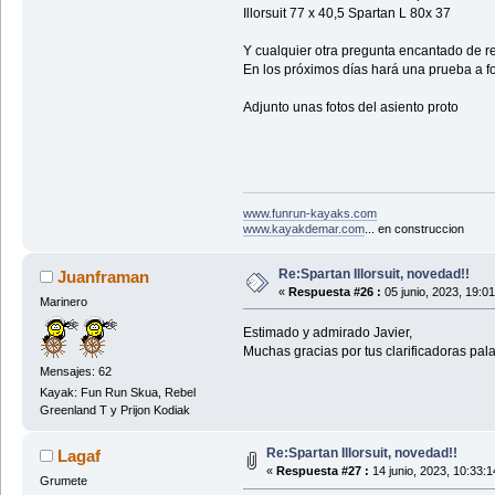
Illorsuit 77 x 40,5 Spartan L 80x 37
Y cualquier otra pregunta encantado de r
En los próximos días hará una prueba a f
Adjunto unas fotos del asiento proto
www.funrun-kayaks.com
www.kayakdemar.com
... en construccion
Re:Spartan Illorsuit, novedad!!
Juanframan
«
Respuesta #26 :
05 junio, 2023, 19:0
Marinero
Estimado y admirado Javier,
Muchas gracias por tus clarificadoras pala
Mensajes: 62
Kayak: Fun Run Skua, Rebel
Greenland T y Prijon Kodiak
Re:Spartan Illorsuit, novedad!!
Lagaf
«
Respuesta #27 :
14 junio, 2023, 10:33:
Grumete