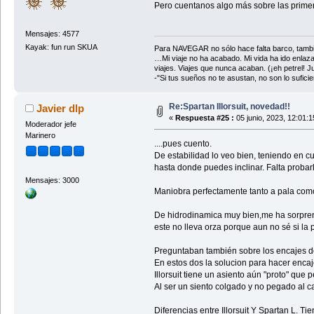
Pero cuentanos algo más sobre las primera
Mensajes: 4577
Kayak: fun run SKUA
Para NAVEGAR no sólo hace falta barco, tambi
…Mi viaje no ha acabado. Mi vida ha ido enlaz
viajes. Viajes que nunca acaban. (¡eh petrel! Jul
-"Si tus sueños no te asustan, no son lo sufi
Re:Spartan Illorsuit, novedad!!
Javier dlp
«
Respuesta #25 :
05 junio, 2023, 12:01:
Moderador jefe
Marinero
....pues cuento.
De estabilidad lo veo bien, teniendo en 
hasta donde puedes inclinar. Falta proba
Mensajes: 3000
Maniobra perfectamente tanto a pala como 
De hidrodinamica muy bien,me ha sorprendi
este no lleva orza porque aun no sé si la
Preguntaban también sobre los encajes de 
En estos dos la solucion para hacer encaje
Illorsuit tiene un asiento aún "proto" que
Al ser un siento colgado y no pegado al ca
Diferencias entre Illorsuit Y Spartan L. 