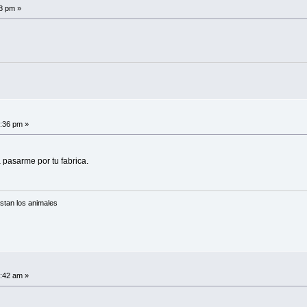
58 pm »
2:36 pm »
 pasarme por tu fabrica.
stan los animales
3:42 am »