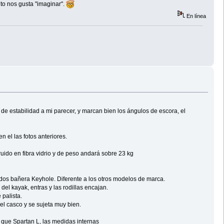
nto nos gusta "imaginar".
En línea
e estabilidad a mi parecer, y marcan bien los ángulos de escora, el
 el las fotos anteriores.
uido en fibra vidrio y de peso andará sobre 23 kg
odos bañera Keyhole. Diferente a los otros modelos de marca.
del kayak, entras y las rodillas encajan.
 palista.
el casco y se sujeta muy bien.
o que Spartan L, las medidas internas