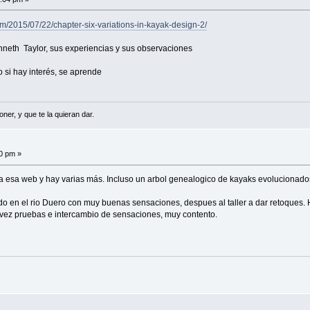
/2015/07/22/chapter-six-variations-in-kayak-design-2/
enneth Taylor, sus experiencias y sus observaciones
si hay interés, se aprende
er, y que te la quieran dar.
40 pm »
a esa web y hay varias más. Incluso un arbol genealogico de kayaks evolucionados 
ado en el rio Duero con muy buenas sensaciones, despues al taller a dar retoque
 vez pruebas e intercambio de sensaciones, muy contento.