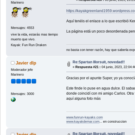
Marinero
https://kayakgreenland1959.wordpress.com
Aquí tenéis el enlace a lo que escribió K
Mensajes: 4553
La página está un poco desordenada pero 
vive la vida, estarás mas tiempo
muerto que vivo.
Kayak: Fun Run Draken
no basta con tener razón, hay que saberla expon
Re:Spartan Illorsuit, novedad!!
Javier dlp
«
Respuesta #21 :
04 junio, 2023, 22:04:
Moderador jefe
Marinero
Gracias por el apunte Super, yo ya conocí
Este finde lo puse en agua dulce. El sab
donde coincidí con mi amigo Carlos. Otra
Mensajes: 3000
aquí alguna foto más
www.funrun-kayaks.com
www.kayakdemar.com
... en construccion
Re:Spartan Illorsuit, novedad!!
Javier dlp