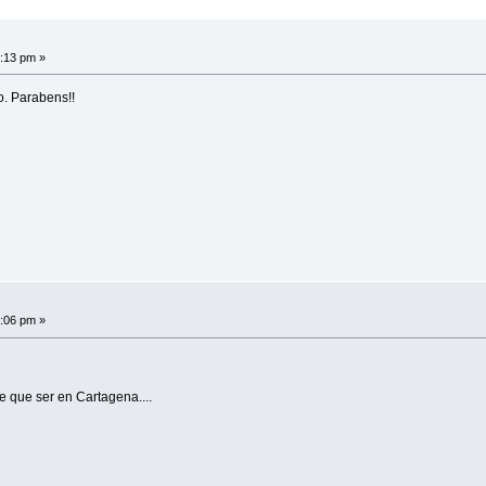
5:13 pm »
o. Parabens!!
6:06 pm »
e que ser en Cartagena....