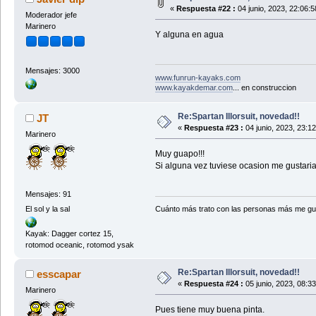
«
Respuesta #22 :
04 junio, 2023, 22:06:
Moderador jefe
Marinero
Y alguna en agua
Mensajes: 3000
www.funrun-kayaks.com
www.kayakdemar.com
... en construccion
Re:Spartan Illorsuit, novedad!!
JT
«
Respuesta #23 :
04 junio, 2023, 23:1
Marinero
Muy guapo!!!
Si alguna vez tuviese ocasion me gustaria
Mensajes: 91
El sol y la sal
Cuánto más trato con las personas más me gu
Kayak: Dagger cortez 15,
rotomod oceanic, rotomod ysak
Re:Spartan Illorsuit, novedad!!
esscapar
«
Respuesta #24 :
05 junio, 2023, 08:3
Marinero
Pues tiene muy buena pinta.