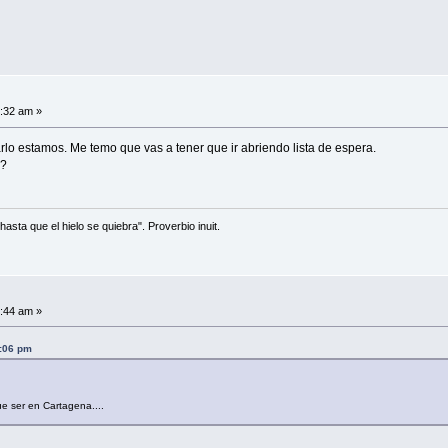
8:32 am »
lo estamos. Me temo que vas a tener que ir abriendo lista de espera.
a?
asta que el hielo se quiebra". Proverbio inuit.
5:44 am »
6:06 pm
e ser en Cartagena....