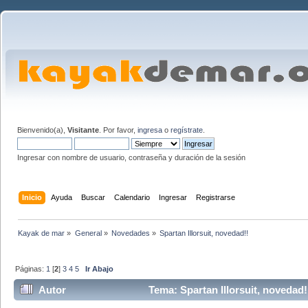
Bienvenido(a),
Visitante
. Por favor,
ingresa
o
regístrate
.
Ingresar con nombre de usuario, contraseña y duración de la sesión
Inicio
Ayuda
Buscar
Calendario
Ingresar
Registrarse
Kayak de mar
»
General
»
Novedades
»
Spartan Illorsuit, novedad!!
Páginas:
1
[
2
]
3
4
5
Ir Abajo
Autor
Tema: Spartan Illorsuit, novedad!