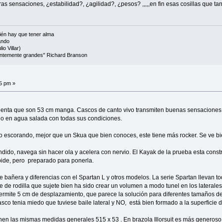
s sensaciones, ¿estabilidad?, ¿agilidad?, ¿pesos? ,,,,,en fin esas cosillas que ta
én hay que tener alma
ando
io Villar)
cientemente grandes" Richard Branson
15 pm »
cuenta que son 53 cm manga. Cascos de canto vivo transmiten buenas sensaciones d
rlo en agua salada con todas sus condiciones.
escorando, mejor que un Skua que bien conoces, este tiene más rocker. Se ve bien
do, navega sin hacer ola y acelera con nervio. El Kayak de la prueba esta constr
 pide, pero preparado para ponerla.
bañera y diferencias con el Spartan L y otros modelos. La serie Spartan llevan t
 de rodilla que sujete bien ha sido crear un volumen a modo tunel en los laterales 
 permite 5 cm de desplazamiento, que parece la solución para diferentes tamaños de
sco tenia miedo que tuviese baile lateral y NO, está bien formado a la superficie d
Tienen las mismas medidas generales 515 x 53 . En brazola Illorsuit es más generos