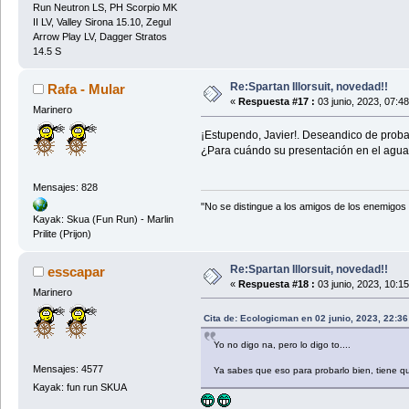
Run Neutron LS, PH Scorpio MK
II LV, Valley Sirona 15.10, Zegul
Arrow Play LV, Dagger Stratos
14.5 S
Re:Spartan Illorsuit, novedad!!
Rafa - Mular
«
Respuesta #17 :
03 junio, 2023, 07:4
Marinero
¡Estupendo, Javier!. Deseandico de probar
¿Para cuándo su presentación en el agu
Mensajes: 828
"No se distingue a los amigos de los enemigos h
Kayak: Skua (Fun Run) - Marlin
Prilite (Prijon)
Re:Spartan Illorsuit, novedad!!
esscapar
«
Respuesta #18 :
03 junio, 2023, 10:1
Marinero
Cita de: Ecologicman en 02 junio, 2023, 22:3
Yo no digo na, pero lo digo to....
Mensajes: 4577
Ya sabes que eso para probarlo bien, tiene qu
Kayak: fun run SKUA