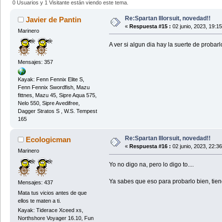
0 Usuarios y 1 Visitante están viendo este tema.
Re:Spartan Illorsuit, novedad!!
Javier de Pantin
«
Respuesta #15 :
02 junio, 2023, 19:1
Marinero
A ver si algun dia hay la suerte de probarl
Mensajes: 357
Kayak: Fenn Fennix Elite S,
Fenn Fennix Swordfish, Mazu
fittnes, Mazu 45, Sipre Aqua 575,
Nelo 550, Sipre Avedifree,
Dagger Stratos S , W.S. Tempest
165
Re:Spartan Illorsuit, novedad!!
Ecologicman
«
Respuesta #16 :
02 junio, 2023, 22:3
Marinero
Yo no digo na, pero lo digo to....
Ya sabes que eso para probarlo bien, tien
Mensajes: 437
Mata tus vicios antes de que
ellos te maten a ti.
Kayak: Tiderace Xceed xs,
Northshore Voyager 16.10, Fun