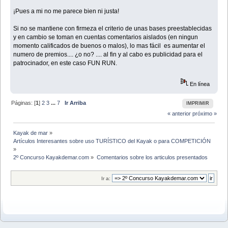
¡Pues a mi no me parece bien ni justa!
Si no se mantiene con firmeza el criterio de unas bases preestablecidas
y en cambio se toman en cuentas comentarios aislados (en ningun
momento calificados de buenos o malos), lo mas fácil es aumentar el
numero de premios.... ¿o no? .... al fin y al cabo es publicidad para el
patrocinador, en este caso FUN RUN.
En línea
Páginas: [
1
]
2
3
...
7
Ir Arriba
IMPRIMIR
« anterior
próximo »
Kayak de mar
»
Artículos Interesantes sobre uso TURÍSTICO del Kayak o para COMPETICIÓN
»
2º Concurso Kayakdemar.com
»
Comentarios sobre los articulos presentados
Ir a: