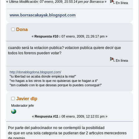
«
Última Modificación: 07 enero, 2009, 15:55:14 pm por Borrasca
»
En línea
www.borrascakayak.blogspot.com
Dona
«
Respuesta #10 :
07 enero, 2009, 21:26:17 pm »
cuando será la votacion publica? votacion publica quiere decir que
todos los foreros pueden votar?
En línea
http://donablogdona.blogspot.com/
"tu libertad se acaba donde empieza la mia!"
"no hagas a los otros lo que no quisieras que te hagan a ti"
"ten cuidado con lo que deseas porque lo puedes conseguir!"
Javier dlp
Moderador jefe
«
Respuesta #11 :
08 enero, 2009, 12:12:01 pm »
Por parte del patrocinador no se contempló la posibilidad
de que en una sola categoria se pudieran dar 2 articulos merecedores
de premio.