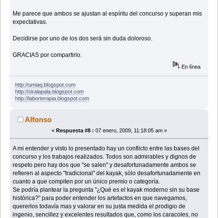
Me parece que ambos se ajustan al espíritu del concurso y superan mis
expectativas.
Decidirse por uno de los dos será sin duda doloroso.
GRACIAS por compartirlo.
En línea
http://umiaq.blogspot.com
http://skalapala.blogspot.com
http://laborterapia.blogspot.com
Alfonso
«
Respuesta #8 :
07 enero, 2009, 11:18:05 am »
A mi entender y visto lo presentado hay un conflicto entre las bases del
concurso y los trabajos realizados. Todos son admirables y dignos de
respeto pero hay dos que "se salen" y desafortunadamente ambos se
refieren al aspecto "tradicional" del kayak, sólo desafortunadamente en
cuanto a que compiten por un único premio o categoría.
Se podría plantear la pregunta "¿Qué es el kayak moderno sin su base
histórica?" para poder entender los artefactos en que navegamos,
quererlos todavía mas y valorar en su justa medida el prodigio de
ingenio, sencillez y excelentes resultados que, como los caracoles, no