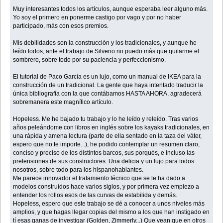
Muy interesantes todos los artículos, aunque esperaba leer alguno más.
Yo soy el primero en ponerme castigo por vago y por no haber
participado, más con esos premios.
Mis debilidades son la construcción y los tradicionales, y aunque he
leído todos, ante el trabajo de Silverio no puedo más que quitarme el
sombrero, sobre todo por su paciencia y perfeccionismo.
El tutorial de Paco García es un lujo, como un manual de IKEA para la
construcción de un tradicional. La gente que haya intentado traducir la
única bibliografía con la que contábamos HASTA AHORA, agradecerá
sobremanera este magnífico artículo.
Hopeless. Me he bajado tu trabajo y lo he leído y releído. Tras varios
años peleándome con libros en inglés sobre los kayaks tradicionales, en
una rápida y amena lectura (parte de ella sentado en la taza del váter,
espero que no te importe...), he podido contemplar un resumen claro,
conciso y preciso de los distintos barcos, sus porqués, e incluso las
pretensiones de sus constructores. Una delicia y un lujo para todos
nosotros, sobre todo para los hispanohablantes.
Me parece innovador el tratamiento técnico que se le ha dado a
modelos construídos hace varios siglos, y por primera vez empiezo a
entender los rollos esos de las curvas de estabilida y demás.
Hopeless, espero que este trabajo se dé a conocer a unos niveles más
amplios, y que hagas llegar copias del mismo a los que han instigado en
tí esas ganas de investigar (Golden, Zimmerly...) Que vean que en otros