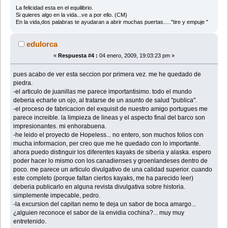
La felicidad esta en el equilibrio.
Si quieres algo en la vida...ve a por ello. (CM)
En la vida,dos palabras te ayudaran a abrir muchas puertas....."tire y empuje "
edulorca
«
Respuesta #4 :
04 enero, 2009, 19:03:23 pm »
pues acabo de ver esta seccion por primera vez. me he quedado de
piedra.
-el articulo de juanillas me parece importantisimo. todo el mundo
deberia echarle un ojo, al tratarse de un asunto de salud "publica".
-el proceso de fabricacion del exquisit de nuestro amigo portugues me
parece increible. la limpieza de lineas y el aspecto final del barco son
impresionantes. mi enhorabuena.
-he leido el proyecto de Hopeless... no entero, son muchos folios con
mucha informacion, per creo que me he quedado con lo importante.
ahora puedo distinguir los diferentes kayaks de siberia y alaska. espero
poder hacer lo mismo con los canadienses y groenlandeses dentro de
poco. me parece un articulo divulgativo de una calidad superior. cuando
este completo (porque faltan ciertos kayaks, me ha parecido leer)
deberia publicarlo en alguna revista divulgativa sobre historia.
simplemente impecable, pedro.
-la excursion del capitan nemo te deja un sabor de boca amargo...
¿alguien reconoce el sabor de la envidia cochina?... muy muy
entretenido.