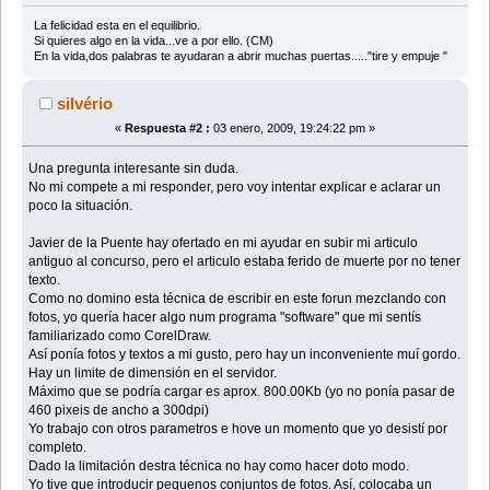
La felicidad esta en el equilibrio.
Si quieres algo en la vida...ve a por ello. (CM)
En la vida,dos palabras te ayudaran a abrir muchas puertas....."tire y empuje "
silvério
«
Respuesta #2 :
03 enero, 2009, 19:24:22 pm »
Una pregunta interesante sin duda.
No mi compete a mi responder, pero voy intentar explicar e aclarar un
poco la situación.
Javier de la Puente hay ofertado en mi ayudar en subir mi articulo
antiguo al concurso, pero el articulo estaba ferido de muerte por no tener
texto.
Como no domino esta técnica de escribir en este forun mezclando con
fotos, yo quería hacer algo num programa "software" que mi sentís
familiarizado como CorelDraw.
Así ponía fotos y textos a mi gusto, pero hay un inconveniente muí gordo.
Hay un limite de dimensión en el servidor.
Máximo que se podría cargar es aprox. 800.00Kb (yo no ponía pasar de
460 pixeis de ancho a 300dpi)
Yo trabajo con otros parametros e hove un momento que yo desistí por
completo.
Dado la limitación destra técnica no hay como hacer doto modo.
Yo tive que introducir pequenos conjuntos de fotos. Así, colocaba un