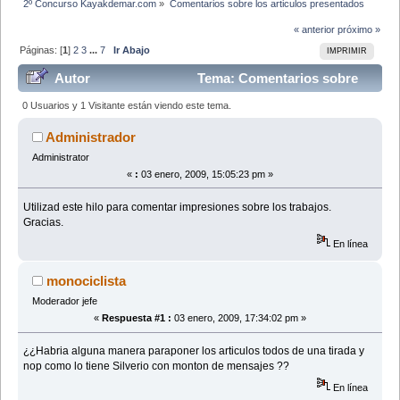
2º Concurso Kayakdemar.com
»
Comentarios sobre los articulos presentados
« anterior
próximo »
Páginas: [
1
]
2
3
...
7
Ir Abajo
IMPRIMIR
Autor
Tema: Comentarios sobre
los articulos presentados (Leído 349794 veces)
0 Usuarios y 1 Visitante están viendo este tema.
Administrador
Administrator
«
:
03 enero, 2009, 15:05:23 pm »
Utilizad este hilo para comentar impresiones sobre los trabajos.
Gracias.
En línea
monociclista
Moderador jefe
«
Respuesta #1 :
03 enero, 2009, 17:34:02 pm »
¿¿Habria alguna manera paraponer los articulos todos de una tirada y
nop como lo tiene Silverio con monton de mensajes ??
En línea