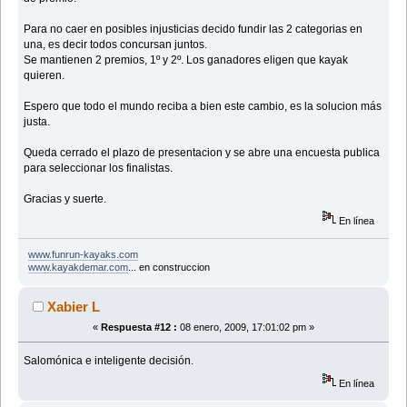
Para no caer en posibles injusticias decido fundir las 2 categorias en
una, es decir todos concursan juntos.
Se mantienen 2 premios, 1º y 2º. Los ganadores eligen que kayak
quieren.
Espero que todo el mundo reciba a bien este cambio, es la solucion más
justa.
Queda cerrado el plazo de presentacion y se abre una encuesta publica
para seleccionar los finalistas.
Gracias y suerte.
En línea
www.funrun-kayaks.com
www.kayakdemar.com
... en construccion
Xabier L
«
Respuesta #12 :
08 enero, 2009, 17:01:02 pm »
Salomónica e inteligente decisión.
En línea