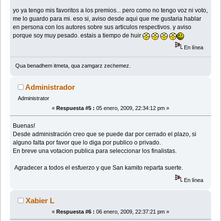
yo ya tengo mis favoritos a los premios... pero como no tengo voz ni voto,
me lo guardo para mi. eso si, aviso desde aqui que me gustaria hablar
en persona con los autores sobre sus articulos respectivos. y aviso
porque soy muy pesado. estais a tiempo de huir
En línea
Qua benadhem itmeta, qua zamgarz zechemez.
Administrador
Administrator
«
Respuesta #5 :
05 enero, 2009, 22:34:12 pm »
Buenas!
Desde administración creo que se puede dar por cerrado el plazo, si
alguno falta por favor que lo diga por publico o privado.
En breve una votacion publica para seleccionar los finalistas.
Agradecer a todos el esfuerzo y que San kamito reparta suerte.
En línea
Xabier L
«
Respuesta #6 :
06 enero, 2009, 22:37:21 pm »