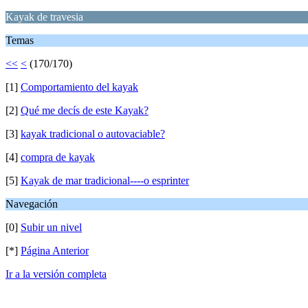
Kayak de travesia
Temas
<<
<
(170/170)
[1]
Comportamiento del kayak
[2]
Qué me decís de este Kayak?
[3]
kayak tradicional o autovaciable?
[4]
compra de kayak
[5]
Kayak de mar tradicional----o esprinter
Navegación
[0]
Subir un nivel
[*]
Página Anterior
Ir a la versión completa