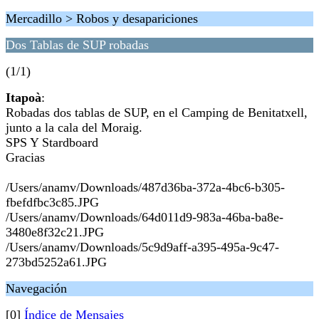
Mercadillo > Robos y desapariciones
Dos Tablas de SUP robadas
(1/1)
Itapoà
:
Robadas dos tablas de SUP, en el Camping de Benitatxell,
junto a la cala del Moraig.
SPS Y Stardboard
Gracias
/Users/anamv/Downloads/487d36ba-372a-4bc6-b305-
fbefdfbc3c85.JPG
/Users/anamv/Downloads/64d011d9-983a-46ba-ba8e-
3480e8f32c21.JPG
/Users/anamv/Downloads/5c9d9aff-a395-495a-9c47-
273bd5252a61.JPG
Navegación
[0]
Índice de Mensajes