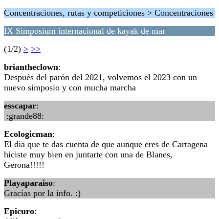
Concentraciones, rutas y competiciones > Concentraciones
IX Simposium internacional de kayak de mar
(1/2)
>
>>
briantheclown
:
Después del parón del 2021, volvemos el 2023 con un
nuevo simposio y con mucha marcha
esscapar
:
:grande88:
Ecologicman
:
El dia que te das cuenta de que aunque eres de Cartagena
hiciste muy bien en juntarte con una de Blanes,
Gerona!!!!!
Playaparaiso
:
Gracias por la info. :)
Epicuro
: