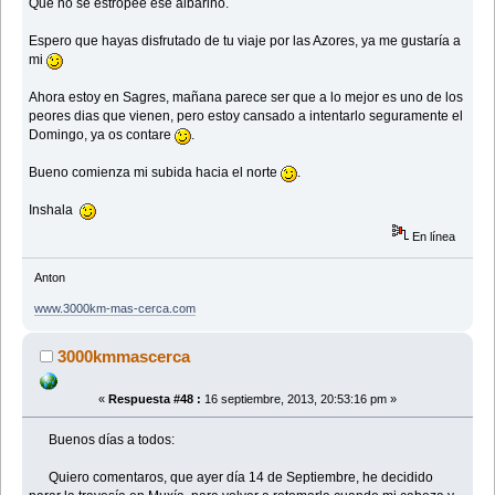
Que no se estropee ese albariño.
Espero que hayas disfrutado de tu viaje por las Azores, ya me gustaría a
mi
Ahora estoy en Sagres, mañana parece ser que a lo mejor es uno de los
peores dias que vienen, pero estoy cansado a intentarlo seguramente el
Domingo, ya os contare
.
Bueno comienza mi subida hacia el norte
.
Inshala
En línea
Anton
www.3000km-mas-cerca.com
3000kmmascerca
«
Respuesta #48 :
16 septiembre, 2013, 20:53:16 pm »
Buenos días a todos:
Quiero comentaros, que ayer día 14 de Septiembre, he decidido