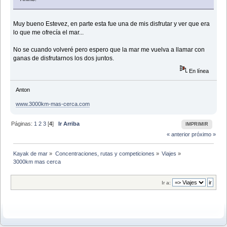
Muy bueno Estevez, en parte esta fue una de mis disfrutar y ver que era
lo que me ofrecía el mar...
No se cuando volveré pero espero que la mar me vuelva a llamar con
ganas de disfrutarnos los dos juntos.
En línea
Anton
www.3000km-mas-cerca.com
Páginas:
1
2
3
[
4
]
Ir Arriba
IMPRIMIR
« anterior
próximo »
Kayak de mar
»
Concentraciones, rutas y competiciones
»
Viajes
»
3000km mas cerca
Ir a: