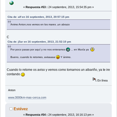
«
Respuesta #53 :
24 septiembre, 2013, 15:54:35 pm »
Cita de: alf en 16 septiembre, 2013, 20:57:15 pm
Animo Anton,nos vemos en los mares ,un abrazo
C
Cita de: jílar en 16 septiembre, 2013, 21:52:10 pm
Por poco pasas por aquí y no nos enteramos
... en Muxía ya
Bueno, cuando lo retomes, avisaaaa
Y ánimo.
Cuando lo retome os aviso y vemos como tomarnos un albariño, ya te ire
contando
En línea
Anton
www.3000km-mas-cerca.com
Estévez
«
Respuesta #54 :
24 septiembre, 2013, 16:16:13 pm »