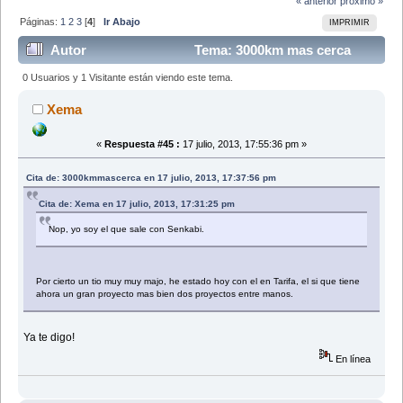
« anterior
próximo »
Páginas:
1
2
3
[
4
]
Ir Abajo
IMPRIMIR
Autor
Tema: 3000km mas cerca
(Leído 43234 veces)
0 Usuarios y 1 Visitante están viendo este tema.
Xema
«
Respuesta #45 :
17 julio, 2013, 17:55:36 pm »
Cita de: 3000kmmascerca en 17 julio, 2013, 17:37:56 pm
Cita de: Xema en 17 julio, 2013, 17:31:25 pm
Nop, yo soy el que sale con Senkabi.
Por cierto un tio muy muy majo, he estado hoy con el en Tarifa, el si que tiene
ahora un gran proyecto mas bien dos proyectos entre manos.
Ya te digo!
En línea