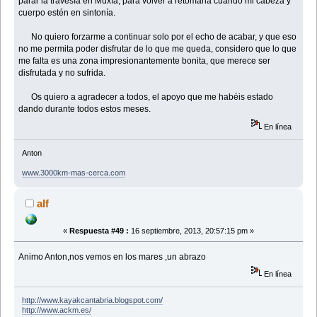
parar la travesía en Muxía, para volver a retomarla cuando mi cabeza y
cuerpo estén en sintonía.
No quiero forzarme a continuar solo por el echo de acabar, y que eso
no me permita poder disfrutar de lo que me queda, considero que lo que
me falta es una zona impresionantemente bonita, que merece ser
disfrutada y no sufrida.
Os quiero a agradecer a todos, el apoyo que me habéis estado
dando durante todos estos meses.
En línea
Anton
www.3000km-mas-cerca.com
alf
«
Respuesta #49 :
16 septiembre, 2013, 20:57:15 pm »
Animo Anton,nos vemos en los mares ,un abrazo
En línea
http://www.kayakcantabria.blogspot.com/
http://www.ackm.es/