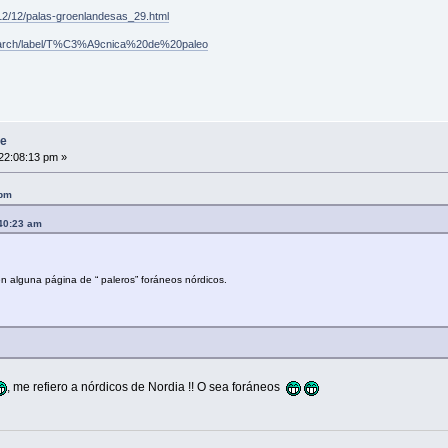
012/12/palas-groenlandesas_29.html
s/search/label/T%C3%A9cnica%20de%20paleo
se
22:08:13 pm »
 pm
:40:23 am
en alguna página de “ paleros” foráneos nórdicos.
, me refiero a nórdicos de Nordia !! O sea foráneos