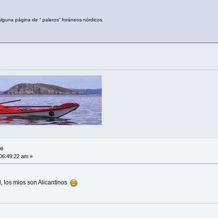
alguna página de “ paleros” foráneos nórdicos.
se
06:49:22 am »
d, los mios son Alicantinos