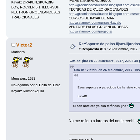
PALAS GROENLANDESAS
Kayak: DRAKEN,SKUA,BIG
http://groenlandesalicatino.blogspot.com.es/2
BOY, ROCKER 5.1, ILLORSUIT,
TECNICAS DE PALEO GROENLADES
NEUTRON,GROENLANDESES
http://groenlandesalicatino.blogspot.com.e
TRADICIONALES
CURSOS DE KAYAK DE MAR
http://rafanook.com/cursos-kayak/
VENTA DE PALAS GROENLANDESAS
http://rafanook.com/projects/
Re:Soporte de palos lijaos/lijando
Victor2
«
Respuesta #18 :
28 diciembre, 2017, 
Marinero
Cita de: jílar en 26 diciembre, 2017, 23:08:45
Cita de: Victor2 en 26 diciembre, 2017, 10
Mensajes: 1629
...
Navegando por el Delta del Ebro
Esos soportes o parecidos los he visto yo 
Kayak: Riumar Aquilia
Salut!!
Si son nórdicos ya son foráneos ¿no?
No me refiero a foreros del norte eeehh