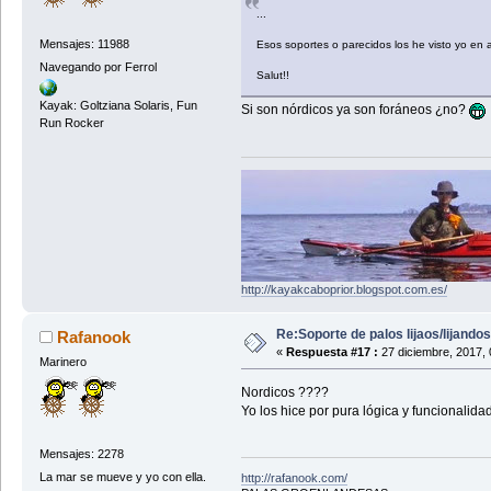
...
Mensajes: 11988
Esos soportes o parecidos los he visto yo en 
Navegando por Ferrol
Salut!!
Kayak: Goltziana Solaris, Fun
Si son nórdicos ya son foráneos ¿no?
Run Rocker
http://kayakcaboprior.blogspot.com.es/
Re:Soporte de palos lijaos/lijando
Rafanook
«
Respuesta #17 :
27 diciembre, 2017, 
Marinero
Nordicos ????
Yo los hice por pura lógica y funcionalida
Mensajes: 2278
La mar se mueve y yo con ella.
http://rafanook.com/