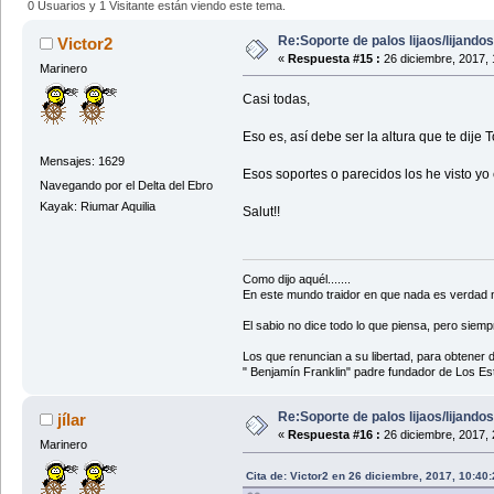
0 Usuarios y 1 Visitante están viendo este tema.
Re:Soporte de palos lijaos/lijando
Victor2
«
Respuesta #15 :
26 diciembre, 2017, 
Marinero
Casi todas,
Eso es, así debe ser la altura que te dije
Mensajes: 1629
Esos soportes o parecidos los he visto yo
Navegando por el Delta del Ebro
Kayak: Riumar Aquilia
Salut!!
Como dijo aquél.......
En este mundo traidor en que nada es verdad ni 
El sabio no dice todo lo que piensa, pero siempr
Los que renuncian a su libertad, para obtener 
" Benjamín Franklin" padre fundador de Los Es
Re:Soporte de palos lijaos/lijando
jílar
«
Respuesta #16 :
26 diciembre, 2017, 
Marinero
Cita de: Victor2 en 26 diciembre, 2017, 10:40