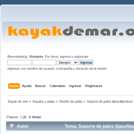
Bienvenido(a),
Visitante
. Por favor,
ingresa
o
regístrate
.
Ingresar con nombre de usuario, contraseña y duración de la sesión
Inicio
Ayuda
Buscar
Calendario
Ingresar
Registrarse
Kayak de mar
»
Kayaks y palas
»
Diseño de palas
»
Soporte de palos lijaos/lijandose
Páginas:
1
[
2
]
Ir Abajo
Autor
Tema: Soporte de palos lijaos/lij