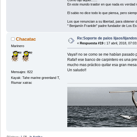
Como dijo aquél.......
En este mundo traidor en que nada es verdad ni 
El sabio no dice todo lo que piensa, pero siempr
Los que renuncian a su libertad, para obtener 
" Benjamín Franklin" padre fundador de Los Es
Re:Soporte de palos lijaos/lijando
Chacatac
«
Respuesta #19 :
17 abril, 2018, 07:0
Marinero
Vaya!! no se como se me habían pasado po
Rafa!! ese banco de carpintero es una pre
mucho mas práctico quitar esa gran mesa 
Un saludo!!
Mensajes: 822
Kayak: Tahe marine greenland T,
Riumar xatrac
Páginas:
1
[
2
]
Ir Arriba