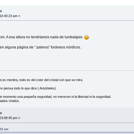
se
10:40:23 am »
 Toni. A esa altura no tendríamos nada de lumbalgias
.
 en alguna página de “ paleros” foráneos nórdicos.
es mentira, todo es del color del cristal con que se mira.
e piensa todo lo que dice.( Aristóteles)
de momento una pequeña seguridad, no merecen ni la libertad ni la seguridad.
tados Unidos.
se
23:08:45 pm »
:23 am