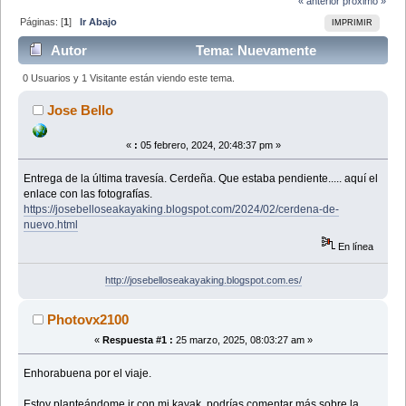
« anterior
próximo »
Páginas: [
1
]
Ir Abajo
IMPRIMIR
Autor
Tema: Nuevamente
CERDEÑA... (Leído 50763 veces)
0 Usuarios y 1 Visitante están viendo este tema.
Jose Bello
«
:
05 febrero, 2024, 20:48:37 pm »
Entrega de la última travesía. Cerdeña. Que estaba pendiente..... aquí el
enlace con las fotografías.
https://josebelloseakayaking.blogspot.com/2024/02/cerdena-de-
nuevo.html
En línea
http://josebelloseakayaking.blogspot.com.es/
Photovx2100
«
Respuesta #1 :
25 marzo, 2025, 08:03:27 am »
Enhorabuena por el viaje.
Estoy planteándome ir con mi kayak, podrías comentar más sobre la