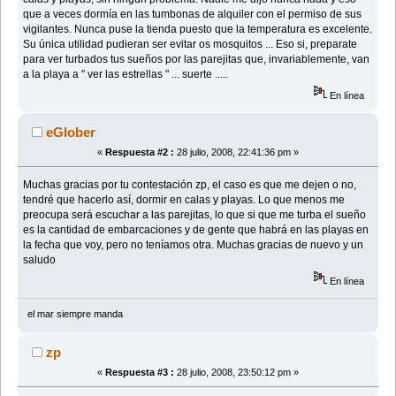
que a veces dormía en las tumbonas de alquiler con el permiso de sus
vigilantes. Nunca puse la tienda puesto que la temperatura es excelente.
Su única utilidad pudieran ser evitar os mosquitos ... Eso si, preparate
para ver turbados tus sueños por las parejitas que, invariablemente, van
a la playa a " ver las estrellas " ... suerte .....
En línea
eGlober
«
Respuesta #2 :
28 julio, 2008, 22:41:36 pm »
Muchas gracias por tu contestación zp, el caso es que me dejen o no,
tendré que hacerlo así, dormir en calas y playas. Lo que menos me
preocupa será escuchar a las parejitas, lo que si que me turba el sueño
es la cantidad de embarcaciones y de gente que habrá en las playas en
la fecha que voy, pero no teníamos otra. Muchas gracias de nuevo y un
saludo
En línea
el mar siempre manda
zp
«
Respuesta #3 :
28 julio, 2008, 23:50:12 pm »