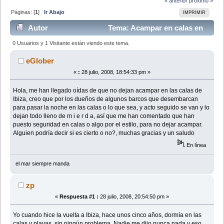
« anterior
próximo »
Páginas: [
1
]
Ir Abajo
IMPRIMIR
Autor
Tema: Acampar en calas en
Ibiza (Leído 8760 veces)
0 Usuarios y 1 Visitante están viendo este tema.
eGlober
«
:
28 julio, 2008, 18:54:33 pm »
Hola, me han llegado oídas de que no dejan acampar en las calas de
Ibiza, creo que por los dueños de algunos barcos que desembarcan
para pasar la noche en las calas o lo que sea, y acto seguido se van y lo
dejan todo lleno de m i e r d a, así que me han comentado que han
puesto seguridad en calas o algo por el estilo, para no dejar acampar.
Alguien podría decir si es cierto o no?, muchas gracias y un saludo
En línea
el mar siempre manda
zp
«
Respuesta #1 :
28 julio, 2008, 20:54:50 pm »
Yo cuando hice la vuelta a Ibiza, hace unos cinco años, dormía en las
calas y playas, sin ningún problema. Nadie me dijo nunca nada y eso