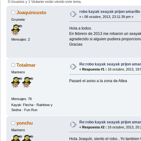
0 Usuarios y 1 Visitante están viendo este tema.
robo kayak seayak prijon amarillo
Joaquincusto
«
:
08 octubre, 2013, 23:11:39 pm »
Grumete
Hola a todos.
En febrero de 2013 me robaron un seayak d
agradecido si alguien pudiera proporcion
Mensajes: 2
Gracias
Re:robo kayak seayak prijon amari
Totalmar
«
Respuesta #1 :
16 octubre, 2013, 19:
Marinero
Pasaré el aviso a la zona de Altea
Mensajes: 76
Kayak: Flecha - Rainbow y
Sedna - Fun Run
Re:robo kayak seayak prijon amari
yonchu
«
Respuesta #2 :
16 octubre, 2013, 20:
Marinero
Hola Joaquín, siento el robo...Yo tambien