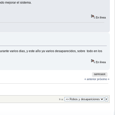
ndo mejorar el sistema.
En línea
ante varios dias, y este año ya varios desaparecidos, sobre todo en los
En línea
IMPRIMIR
« anterior
próximo »
Ir a: