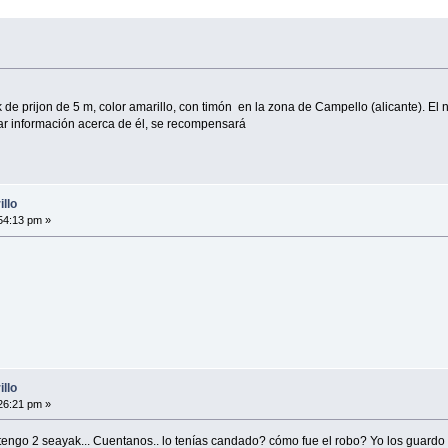
e prijon de 5 m, color amarillo, con timón en la zona de Campello (alicante). El 
ar información acerca de él, se recompensará
llo
54:13 pm »
llo
26:21 pm »
 tengo 2 seayak... Cuentanos.. lo tenías candado? cómo fue el robo? Yo los guardo 