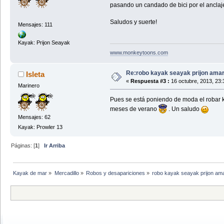
pasando un candado de bici por el anclaje
Saludos y suerte!
Mensajes: 111
Kayak: Prijon Seayak
www.monkeytoons.com
Re:robo kayak seayak prijon amari
Isleta
«
Respuesta #3 :
16 octubre, 2013, 23:
Marinero
Pues se está poniendo de moda el robar k
meses de verano
. Un saludo
Mensajes: 62
Kayak: Prowler 13
Páginas: [
1
]
Ir Arriba
Kayak de mar
»
Mercadillo
»
Robos y desapariciones
»
robo kayak seayak prijon amar