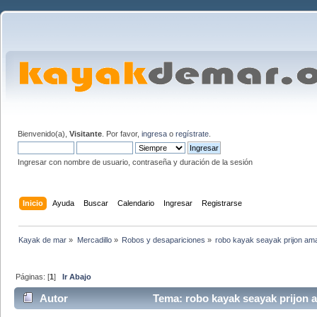
Bienvenido(a),
Visitante
. Por favor,
ingresa
o
regístrate
.
Ingresar con nombre de usuario, contraseña y duración de la sesión
Inicio
Ayuda
Buscar
Calendario
Ingresar
Registrarse
Kayak de mar
»
Mercadillo
»
Robos y desapariciones
»
robo kayak seayak prijon amar
Páginas: [
1
]
Ir Abajo
Autor
Tema: robo kayak seayak prijon a