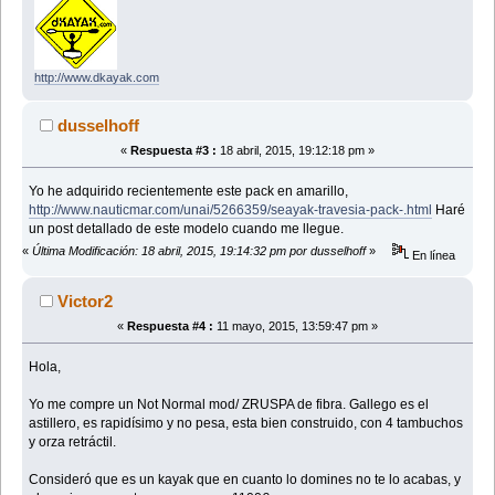
http://www.dkayak.com
dusselhoff
«
Respuesta #3 :
18 abril, 2015, 19:12:18 pm »
Yo he adquirido recientemente este pack en amarillo,
http://www.nauticmar.com/unai/5266359/seayak-travesia-pack-.html
Haré
un post detallado de este modelo cuando me llegue.
«
Última Modificación: 18 abril, 2015, 19:14:32 pm por dusselhoff
»
En línea
Victor2
«
Respuesta #4 :
11 mayo, 2015, 13:59:47 pm »
Hola,
Yo me compre un Not Normal mod/ ZRUSPA de fibra. Gallego es el
astillero, es rapidísimo y no pesa, esta bien construido, con 4 tambuchos
y orza retráctil.
Consideró que es un kayak que en cuanto lo domines no te lo acabas, y