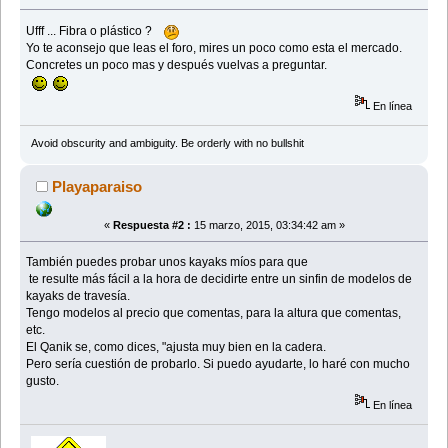
Ufff ... Fibra o plástico ?
Yo te aconsejo que leas el foro, mires un poco como esta el mercado.
Concretes un poco mas y después vuelvas a preguntar.
En línea
Avoid obscurity and ambiguity. Be orderly with no bullshit
Playaparaiso
«
Respuesta #2 :
15 marzo, 2015, 03:34:42 am »
También puedes probar unos kayaks míos para que
te resulte más fácil a la hora de decidirte entre un sinfin de modelos de
kayaks de travesía.
Tengo modelos al precio que comentas, para la altura que comentas,
etc.
El Qanik se, como dices, "ajusta muy bien en la cadera.
Pero sería cuestión de probarlo. Si puedo ayudarte, lo haré con mucho
gusto.
En línea