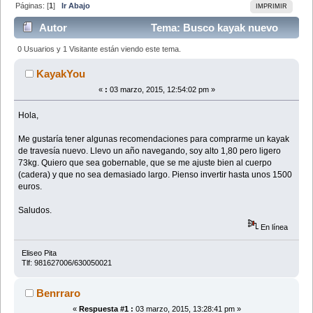
Páginas: [
1
]
Ir Abajo
IMPRIMIR
Autor
Tema: Busco kayak nuevo
travesía (Leído 28599 veces)
0 Usuarios y 1 Visitante están viendo este tema.
KayakYou
«
:
03 marzo, 2015, 12:54:02 pm »
Hola,
Me gustaría tener algunas recomendaciones para comprarme un kayak
de travesía nuevo. Llevo un año navegando, soy alto 1,80 pero ligero
73kg. Quiero que sea gobernable, que se me ajuste bien al cuerpo
(cadera) y que no sea demasiado largo. Pienso invertir hasta unos 1500
euros.
Saludos.
En línea
Eliseo Pita
Tlf: 981627006/630050021
Benrraro
«
Respuesta #1 :
03 marzo, 2015, 13:28:41 pm »