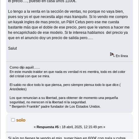
el precio....., puesto en casa unos 1100€.
Lo tengo a la venta en la sección de ventas, no porque no vaya bien,
pues soy yo el que necesita algo mas tranquilo. Si lo vendo me compro
un kayak ingles de mas precio, un P&H Cetus pero ese me cuesta
bastante más que el doble de ese precio, pero que le vamos a hacer me
he encaprichado de ese modelo. Si te interesa hablamos del precio ya
que en el anuncio doy un precio de salida pero......
Salut
En línea
Como dijo aquél.......
En este mundo traidor en que nada es verdad ni es mentira, todo es del color
del cristal con que se mira.
El sabio no dice todo lo que piensa, pero siempre piensa todo lo que dice.(
Aristóteles)
Los que renuncian a su libertad, para obtener de momento una pequeña
seguridad, no merecen ni la libertad ni la seguridad.
" Benjamín Franklin" padre fundador de Los Estados Unidos.
solo
«
Respuesta #5 :
18 abril, 2025, 12:15:49 pm »
Si aún no tienes te vendo el mio, super bien en 600€ con pala y cubre.