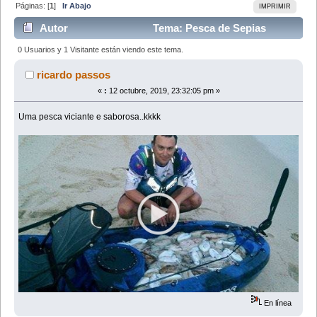
Páginas: [
1
]
Ir Abajo
IMPRIMIR
Autor
Tema: Pesca de Sepias
(Leído 19847 veces)
0 Usuarios y 1 Visitante están viendo este tema.
ricardo passos
«
:
12 octubre, 2019, 23:32:05 pm »
Uma pesca viciante e saborosa..kkkk
En línea