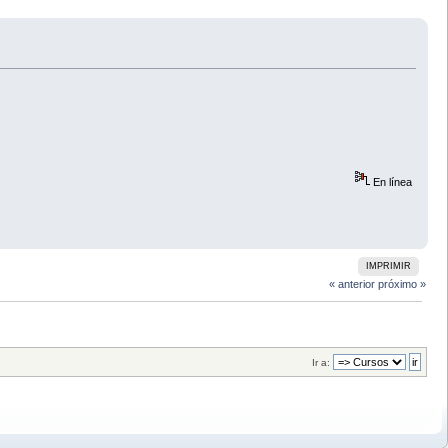
En línea
IMPRIMIR
« anterior
próximo »
Ir a: