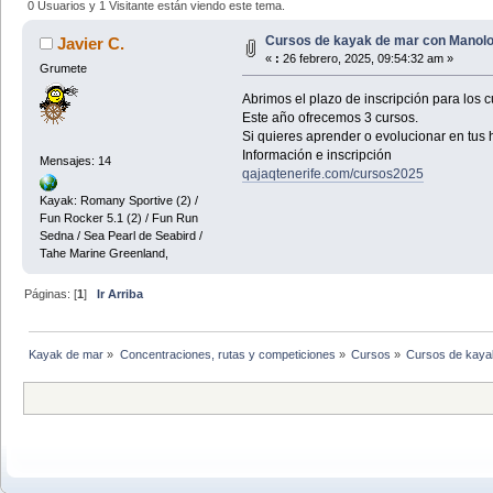
0 Usuarios y 1 Visitante están viendo este tema.
Cursos de kayak de mar con Manolo 
Javier C.
«
:
26 febrero, 2025, 09:54:32 am »
Grumete
Abrimos el plazo de inscripción para los
Este año ofrecemos 3 cursos.
Si quieres aprender o evolucionar en tus 
Información e inscripción
Mensajes: 14
qajaqtenerife.com/cursos2025
Kayak: Romany Sportive (2) /
Fun Rocker 5.1 (2) / Fun Run
Sedna / Sea Pearl de Seabird /
Tahe Marine Greenland,
Páginas: [
1
]
Ir Arriba
Kayak de mar
»
Concentraciones, rutas y competiciones
»
Cursos
»
Cursos de kayak