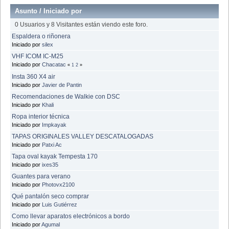
Asunto
/
Iniciado por
0 Usuarios y 8 Visitantes están viendo este foro.
Espaldera o riñonera
Iniciado por
silex
VHF ICOM IC-M25
Iniciado por
Chacatac
«
1
2
»
Insta 360 X4 air
Iniciado por
Javier de Pantin
Recomendaciones de Walkie con DSC
Iniciado por
Khali
Ropa interior técnica
Iniciado por
Impkayak
TAPAS ORIGINALES VALLEY DESCATALOGADAS
Iniciado por
Patxi Ac
Tapa oval kayak Tempesta 170
Iniciado por
ixes35
Guantes para verano
Iniciado por
Photovx2100
Qué pantalón seco comprar
Iniciado por
Luis Gutiérrez
Como llevar aparatos electrónicos a bordo
Iniciado por
Agumal