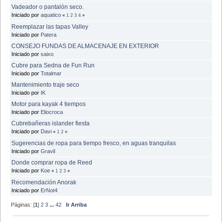
Vadeador o pantalón seco.
Iniciado por
aquatico
«
1
2
3
4
»
Reemplazar las tapas Valley
Iniciado por
Patera
CONSEJO FUNDAS DE ALMACENAJE EN EXTERIOR
Iniciado por
saixo
Cubre para Sedna de Fun Run
Iniciado por
Totalmar
Mantenimiento traje seco
Iniciado por
IK
Motor para kayak 4 tiempos
Iniciado por
Eliocroca
Cubrebañeras islander fiesta
Iniciado por
Davi
«
1
2
»
Sugerencias de ropa para tiempo fresco, en aguas tranquilas
Iniciado por
Gravil
Donde comprar ropa de Reed
Iniciado por
Koe
«
1
2
3
»
Recomendación Anorak
Iniciado por
ErNot4
Páginas: [
1
]
2
3
...
42
Ir Arriba