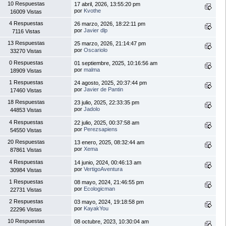
10 Respuestas
17 abril, 2026, 13:55:20 pm
por
Kvothe
16009 Vistas
4 Respuestas
26 marzo, 2026, 18:22:11 pm
por
Javier dlp
7116 Vistas
13 Respuestas
25 marzo, 2026, 21:14:47 pm
por
Oscariolo
33270 Vistas
0 Respuestas
01 septiembre, 2025, 10:16:56 am
por
malma
18909 Vistas
1 Respuestas
24 agosto, 2025, 20:37:44 pm
por
Javier de Pantin
17460 Vistas
18 Respuestas
23 julio, 2025, 22:33:35 pm
por
Jadolo
44853 Vistas
4 Respuestas
22 julio, 2025, 00:37:58 am
por
Perezsapiens
54550 Vistas
20 Respuestas
13 enero, 2025, 08:32:44 am
por
Xema
87861 Vistas
4 Respuestas
14 junio, 2024, 00:46:13 am
por
VertigoAventura
30984 Vistas
1 Respuestas
08 mayo, 2024, 21:46:55 pm
por
Ecologicman
22731 Vistas
2 Respuestas
03 mayo, 2024, 19:18:58 pm
por
KayakYou
22296 Vistas
10 Respuestas
08 octubre, 2023, 10:30:04 am