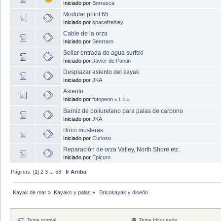
Iniciado por
Borrasca
Modular point 65
Iniciado por
spacefrehley
Cable de la orza
Iniciado por
Benrraro
Sellar entrada de agua surfski
Iniciado por
Javier de Pantin
Desplazar asiento del kayak
Iniciado por
JKA
Asiento
Iniciado por
fotopeon
«
1
2
»
Barniz de poliuretano para palas de carbono
Iniciado por
JKA
Brico musleras
Iniciado por
Curioso
Reparación de orza Valley, North Shore etc.
Iniciado por
Epicuro
Páginas: [
1
]
2
3
...
53
Ir Arriba
Kayak de mar
»
Kayaks y palas
»
 Bricokayak y diseño
Tema normal
Tema bloqueado