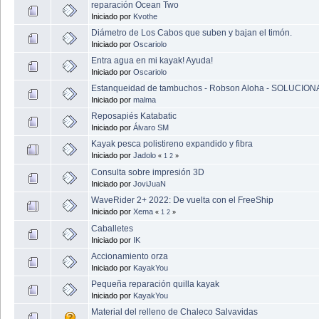
reparación Ocean Two
Iniciado por
Kvothe
Diámetro de Los Cabos que suben y bajan el timón.
Iniciado por
Oscariolo
Entra agua en mi kayak! Ayuda!
Iniciado por
Oscariolo
Estanqueidad de tambuchos - Robson Aloha - SOLUCIO
Iniciado por
malma
Reposapiés Katabatic
Iniciado por
Álvaro SM
Kayak pesca polistireno expandido y fibra
Iniciado por
Jadolo
«
1
2
»
Consulta sobre impresión 3D
Iniciado por
JoviJuaN
WaveRider 2+ 2022: De vuelta con el FreeShip
Iniciado por
Xema
«
1
2
»
Caballetes
Iniciado por
IK
Accionamiento orza
Iniciado por
KayakYou
Pequeña reparación quilla kayak
Iniciado por
KayakYou
Material del relleno de Chaleco Salvavidas