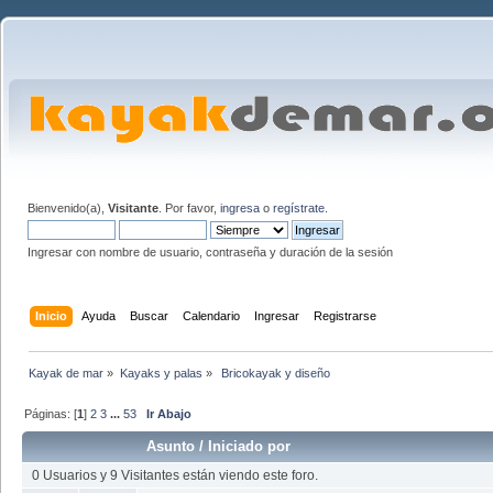
Bienvenido(a),
Visitante
. Por favor,
ingresa
o
regístrate
.
Ingresar con nombre de usuario, contraseña y duración de la sesión
Inicio
Ayuda
Buscar
Calendario
Ingresar
Registrarse
Kayak de mar
»
Kayaks y palas
»
 Bricokayak y diseño
Páginas: [
1
]
2
3
...
53
Ir Abajo
Asunto
/
Iniciado por
0 Usuarios y 9 Visitantes están viendo este foro.