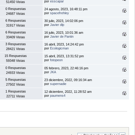
por
esscapar
51450 Vistas
0 Respuestas
24 agosto, 2023, 16:48:11 pm
por
spacefrehley
24687 Vistas
6 Respuestas
30 julio, 2023, 14:02:06 pm
por
Javier dlp
31917 Vistas
6 Respuestas
16 julio, 2023, 10:01:36 am
por
Javier de Pantin
33409 Vistas
3 Respuestas
16 abril, 2023, 14:24:42 pm
por
Ecologicman
28421 Vistas
15 Respuestas
15 abril, 2023, 13:31:52 pm
por
fotopeon
59348 Vistas
0 Respuestas
05 febrero, 2023, 22:46:16 pm
por
JKA
24933 Vistas
5 Respuestas
23 diciembre, 2022, 09:16:34 am
por
supernadie
27502 Vistas
1 Respuestas
12 diciembre, 2022, 11:28:52 am
por
paumens4
22711 Vistas