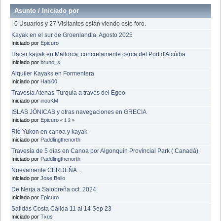
Asunto
/
Iniciado por
0 Usuarios y 27 Visitantes están viendo este foro.
Kayak en el sur de Groenlandia. Agosto 2025
Iniciado por
Epicuro
Hacer kayak en Mallorca, concretamente cerca del Port d'Alcúdia
Iniciado por
bruno_s
Alquiler Kayaks en Formentera
Iniciado por
Habi00
Travesía Atenas-Turquía a través del Egeo
Iniciado por
inouKM
ISLAS JÓNICAS y otras navegaciones en GRECIA
Iniciado por
Epicuro
«
1
2
»
Río Yukon en canoa y kayak
Iniciado por
Paddlingthenorth
Travesía de 5 días en Canoa por Algonquin Provincial Park ( Canadá)
Iniciado por
Paddlingthenorth
Nuevamente CERDEÑA...
Iniciado por
Jose Bello
De Nerja a Salobreña oct. 2024
Iniciado por
Epicuro
Salidas Costa Cálida 11 al 14 Sep 23
Iniciado por
Txus