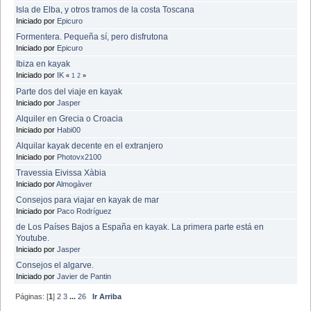
Isla de Elba, y otros tramos de la costa Toscana
Iniciado por
Epicuro
Formentera. Pequeña sí, pero disfrutona
Iniciado por
Epicuro
Ibiza en kayak
Iniciado por
IK
«
1
2
»
Parte dos del viaje en kayak
Iniciado por
Jasper
Alquiler en Grecia o Croacia
Iniciado por
Habi00
Alquilar kayak decente en el extranjero
Iniciado por
Photovx2100
Travessia Eivissa Xàbia
Iniciado por
Almogàver
Consejos para viajar en kayak de mar
Iniciado por
Paco Rodríguez
de Los Países Bajos a España en kayak. La primera parte está en
Youtube.
Iniciado por
Jasper
Consejos el algarve.
Iniciado por
Javier de Pantin
Páginas: [
1
]
2
3
...
26
Ir Arriba