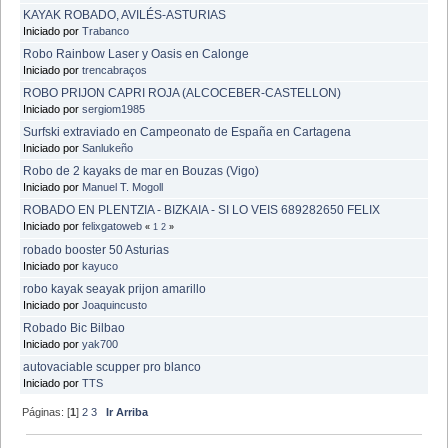
KAYAK ROBADO, AVILÉS-ASTURIAS
Iniciado por
Trabanco
Robo Rainbow Laser y Oasis en Calonge
Iniciado por
trencabraços
ROBO PRIJON CAPRI ROJA (ALCOCEBER-CASTELLON)
Iniciado por
sergiom1985
Surfski extraviado en Campeonato de España en Cartagena
Iniciado por
Sanlukeño
Robo de 2 kayaks de mar en Bouzas (Vigo)
Iniciado por
Manuel T. Mogoll
ROBADO EN PLENTZIA - BIZKAIA - SI LO VEIS 689282650 FELIX
Iniciado por
felixgatoweb
«
1
2
»
robado booster 50 Asturias
Iniciado por
kayuco
robo kayak seayak prijon amarillo
Iniciado por
Joaquincusto
Robado Bic Bilbao
Iniciado por
yak700
autovaciable scupper pro blanco
Iniciado por
TTS
Páginas: [
1
]
2
3
Ir Arriba