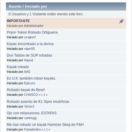
Asunto
/
Iniciado por
0 Usuarios y 1 Visitante están viendo este foro.
IMPORTANTE
Iniciado por
Administrador
Prijon Yukon Robado Ortigueira
Iniciado por
zzajeerf
Kayac encontrado a la deriva
Iniciado por
viper55
Dos Tablas de SUP robadas
Iniciado por
Itapoà
Kayak robado
Iniciado por
AAG
En U.K. también roban kayaks.
Iniciado por
Epicuro
Robado kayak de fibra!!
Iniciado por
CHASCO
«
1
2
»
Robado asiento de K1 Sipre mod/Arow
Iniciado por
Victor2
Ojo con milanuncios. ESTAFAS
Iniciado por
carlosgg
Me han robado un kayak Hammer Skeg de P&H
Iniciado por
Pamploniko
«
1
2
»