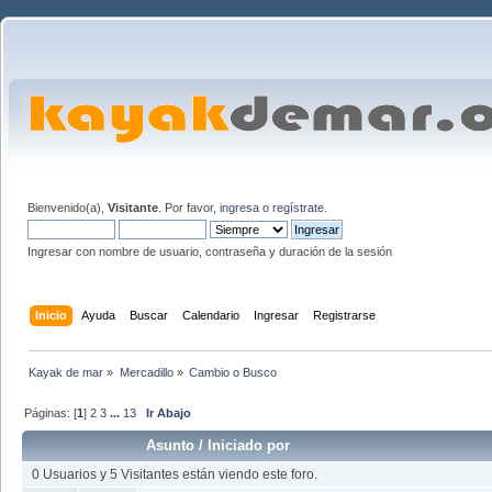
Bienvenido(a),
Visitante
. Por favor,
ingresa
o
regístrate
.
Ingresar con nombre de usuario, contraseña y duración de la sesión
Inicio
Ayuda
Buscar
Calendario
Ingresar
Registrarse
Kayak de mar
»
Mercadillo
»
Cambio o Busco
Páginas: [
1
]
2
3
...
13
Ir Abajo
Asunto
/
Iniciado por
0 Usuarios y 5 Visitantes están viendo este foro.