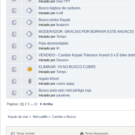
Iniciado por
Dani TPT
Busco bigboy de carbono
Iniciado por
kraff
Busco pintor Kayak
Iniciado por
llsalarich
MODERADOR: GRACIAS POR BORRAR ESTE ANUNCIO
Iniciado por
Tempo
Pala desmontable
Iniciado por
IK
VENDIDO - Cambio Kayak Tiderace Xceed-S x E-bike doble
Iniciado por
Dasasw
ELIMINAR: YA NO BUSCO CUBRE
Iniciado por
Tempo
regalo timon
Iniciado por
carlos qajaq
Busco pala epic mid pértiga roja
Iniciado por
paudenia
Páginas: [
1
]
2
3
...
13
Ir Arriba
Kayak de mar
»
Mercadillo
»
Cambio o Busco
Tema normal
Tema bloqueado