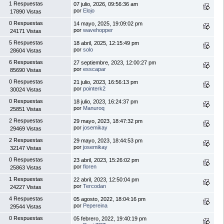
1 Respuestas
07 julio, 2026, 09:56:36 am
por
Elojo
17890 Vistas
0 Respuestas
14 mayo, 2025, 19:09:02 pm
por
wavehopper
24171 Vistas
5 Respuestas
18 abril, 2025, 12:15:49 pm
por
solo
28604 Vistas
6 Respuestas
27 septiembre, 2023, 12:00:27 pm
por
esscapar
85690 Vistas
0 Respuestas
21 julio, 2023, 16:56:13 pm
por
pointerk2
30024 Vistas
0 Respuestas
18 julio, 2023, 16:24:37 pm
por
Manuroq
25851 Vistas
2 Respuestas
29 mayo, 2023, 18:47:32 pm
por
josemikay
29469 Vistas
2 Respuestas
29 mayo, 2023, 18:44:53 pm
por
josemikay
32147 Vistas
0 Respuestas
23 abril, 2023, 15:26:02 pm
por
floren
25863 Vistas
1 Respuestas
22 abril, 2023, 12:50:04 pm
por
Tercodan
24227 Vistas
4 Respuestas
05 agosto, 2022, 18:04:16 pm
por
Pepereina
29544 Vistas
0 Respuestas
05 febrero, 2022, 19:40:19 pm