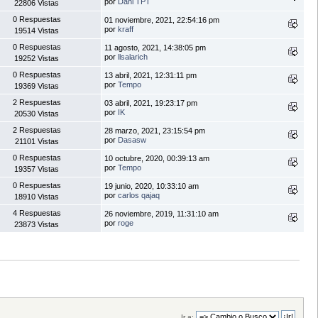
por
Dani TPT
22806 Vistas
0 Respuestas
01 noviembre, 2021, 22:54:16 pm
por
kraff
19514 Vistas
0 Respuestas
11 agosto, 2021, 14:38:05 pm
por
llsalarich
19252 Vistas
0 Respuestas
13 abril, 2021, 12:31:11 pm
por
Tempo
19369 Vistas
2 Respuestas
03 abril, 2021, 19:23:17 pm
por
IK
20530 Vistas
2 Respuestas
28 marzo, 2021, 23:15:54 pm
por
Dasasw
21101 Vistas
0 Respuestas
10 octubre, 2020, 00:39:13 am
por
Tempo
19357 Vistas
0 Respuestas
19 junio, 2020, 10:33:10 am
por
carlos qajaq
18910 Vistas
4 Respuestas
26 noviembre, 2019, 11:31:10 am
por
roge
23873 Vistas
Ir a: