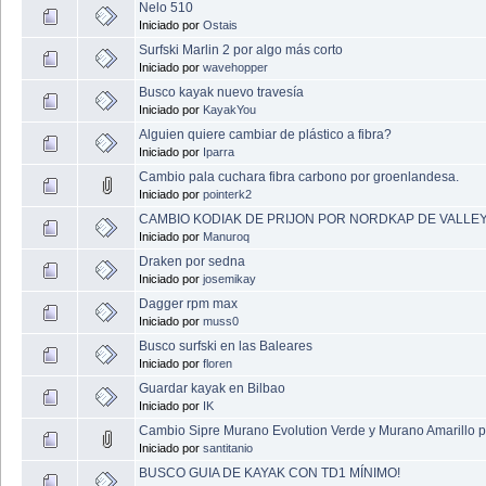
Nelo 510
Iniciado por
Ostais
Surfski Marlin 2 por algo más corto
Iniciado por
wavehopper
Busco kayak nuevo travesía
Iniciado por
KayakYou
Alguien quiere cambiar de plástico a fibra?
Iniciado por
Iparra
Cambio pala cuchara fibra carbono por groenlandesa.
Iniciado por
pointerk2
CAMBIO KODIAK DE PRIJON POR NORDKAP DE VALLE
Iniciado por
Manuroq
Draken por sedna
Iniciado por
josemikay
Dagger rpm max
Iniciado por
muss0
Busco surfski en las Baleares
Iniciado por
floren
Guardar kayak en Bilbao
Iniciado por
IK
Cambio Sipre Murano Evolution Verde y Murano Amarillo po
Iniciado por
santitanio
BUSCO GUIA DE KAYAK CON TD1 MÍNIMO!