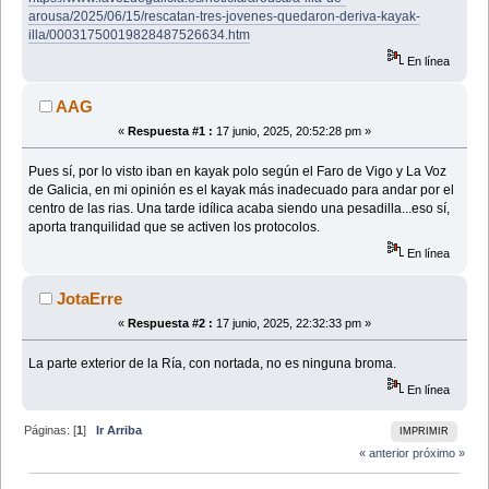
arousa/2025/06/15/rescatan-tres-jovenes-quedaron-deriva-kayak-
illa/00031750019828487526634.htm
En línea
AAG
«
Respuesta #1 :
17 junio, 2025, 20:52:28 pm »
Pues sí, por lo visto iban en kayak polo según el Faro de Vigo y La Voz
de Galicia, en mi opinión es el kayak más inadecuado para andar por el
centro de las rias. Una tarde idílica acaba siendo una pesadilla...eso sí,
aporta tranquilidad que se activen los protocolos.
En línea
JotaErre
«
Respuesta #2 :
17 junio, 2025, 22:32:33 pm »
La parte exterior de la Ría, con nortada, no es ninguna broma.
En línea
Páginas: [
1
]
Ir Arriba
IMPRIMIR
« anterior
próximo »