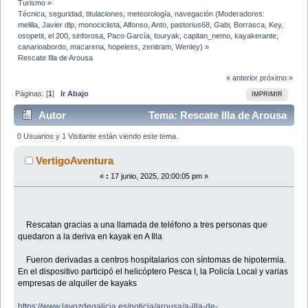
Turismo
»
Técnica, seguridad, titulaciones, meteorología, navegación
(Moderadores:
melilla
,
Javier dlp
,
monociclista
,
Alfonso
,
Anto
,
pastorius68
,
Gabi
,
Borrasca
,
Key
,
osopetit
,
el 200
,
sinforosa
,
Paco García
,
touryak
,
capitan_nemo
,
kayakerante
,
canarioabordo
,
macarena
,
hopeless
,
zenitram
,
Wenley
) »
Rescate Illa de Arousa
« anterior
próximo »
Páginas: [
1
]
Ir Abajo
IMPRIMIR
Autor
Tema: Rescate Illa de Arousa
(Leído 47102 veces)
0 Usuarios y 1 Visitante están viendo este tema.
VertigoAventura
«
:
17 junio, 2025, 20:00:05 pm »
Rescatan gracias a una llamada de teléfono a tres personas que
quedaron a la deriva en kayak en A Illa
Fueron derivadas a centros hospitalarios con síntomas de hipotermia.
En el dispositivo participó el helicóptero Pesca I, la Policía Local y varias
empresas de alquiler de kayaks
https://www.lavozdegalicia.es/noticia/arousa/a-illa-de-