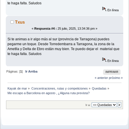
te haga falta. Saludos
En línea
Txus
«
Respuesta #4 :
25 julio, 2025, 13:34:36 pm »
Si te animas a ir algo más al sur (provincia de Tarragona) puedes
pegarme un toque. Desde Torredembarra a Tarragona, la zona de la
Ametlla y Delta de Ebro están muy bien. Te puedo dejar el material que
te haga falta. Saludos
En línea
Páginas: [
1
]
Ir Arriba
IMPRIMIR
« anterior
próximo »
Kayak de mar
»
Concentraciones, rutas y competiciones
»
Quedadas
»
Me escapo a Barcelona en agosto , ¿Alguna ruta prevista? 
Ir a: