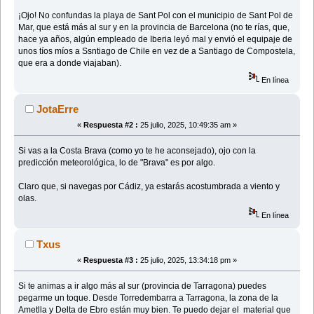
¡Ojo! No confundas la playa de Sant Pol con el municipio de Sant Pol de
Mar, que está más al sur y en la provincia de Barcelona (no te rías, que,
hace ya años, algún empleado de Iberia leyó mal y envió el equipaje de
unos tíos míos a Ssntiago de Chile en vez de a Santiago de Compostela,
que era a donde viajaban).
En línea
JotaErre
«
Respuesta #2 :
25 julio, 2025, 10:49:35 am »
Si vas a la Costa Brava (como yo te he aconsejado), ojo con la
predicción meteorológica, lo de "Brava" es por algo.
Claro que, si navegas por Cádiz, ya estarás acostumbrada a viento y
olas.
En línea
Txus
«
Respuesta #3 :
25 julio, 2025, 13:34:18 pm »
Si te animas a ir algo más al sur (provincia de Tarragona) puedes
pegarme un toque. Desde Torredembarra a Tarragona, la zona de la
Ametlla y Delta de Ebro están muy bien. Te puedo dejar el material que