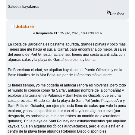
Saludos kayakeros
En línea
JotaErre
«
Respuesta #1 :
25 julio, 2025, 10:47:39 am »
La costa de Barcelona es bastante aburtida, grandes playas y poco más.
Tienes que irte hacia el sur, al Garraf, para encontrar algo mejor. Si sales
del puerto de Port Ginesta hacia el sur, tienes una costa acantilada, con
algunas calas y la playa de Garraf, que es muy bonita.
En Barcelona ciudad, se alquilan kayaks en el Puerto Olímpico y en la
Base Náutica de la Mar Bella, un par de kilómetros más al norte.
Si tienes tiempo, yo me cogería el autocar (ahora es Moventis, pero todo
el mundo lo conoce como "la Sarfa", antiguo nombre de la compañía) y
exploraría la zona entre Palamós y Sant Feliu de Guíxols, que es una
costa preciosa. El lado sur de la playa de Sant Pol (entre Playa de Aro y
Sant Feliu de Guixols), por ejemplo, está lleno de calas que vale la pena
explorar, y hasta es posible entrar con el kayak en alguna cueva (por
desgracia, es probable que te encuentres un montón de excursiones
guiadas). En la playa de Sant Pol hay dos establecimientos que alquilan
kayaks. Suelen alquilar los típicos autovaciables, pero el que está en el
centro de la playa tiene algunos Rotomod Disco disponibles.