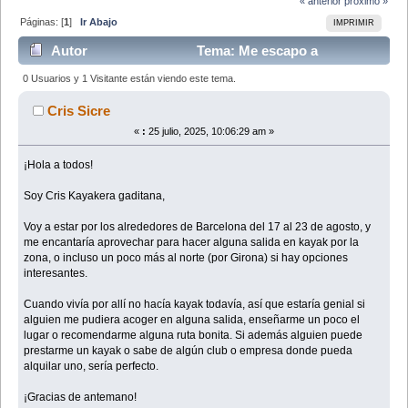
« anterior
próximo »
Páginas: [
1
]
Ir Abajo
IMPRIMIR
Autor
Tema: Me escapo a
Barcelona en agosto , ¿Alguna ruta prevista? (Leído
0 Usuarios y 1 Visitante están viendo este tema.
15701 veces)
Cris Sicre
«
:
25 julio, 2025, 10:06:29 am »
¡Hola a todos!
Soy Cris Kayakera gaditana,
Voy a estar por los alrededores de Barcelona del 17 al 23 de agosto, y
me encantaría aprovechar para hacer alguna salida en kayak por la
zona, o incluso un poco más al norte (por Girona) si hay opciones
interesantes.
Cuando vivía por allí no hacía kayak todavía, así que estaría genial si
alguien me pudiera acoger en alguna salida, enseñarme un poco el
lugar o recomendarme alguna ruta bonita. Si además alguien puede
prestarme un kayak o sabe de algún club o empresa donde pueda
alquilar uno, sería perfecto.
¡Gracias de antemano!