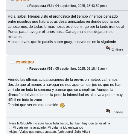
«
Respuesta #34 :
04 septiembre, 2025, 18:43:59 pm »
Hola Isabel. Hemos visto el pronóstico del tiempo y hemos pensado
entre nosotros que habrá otras desargonizadas en donde podríamos
conocernos, de todas formas nosotros el domingo por la tarde iremos al
Portus para navegar el lunes hasta Cartagena si nos dejaran los
militares.
A los que vais que lo paséis super guay, nos vemos en la siguiente
En línea
esscapar
«
Respuesta #35 :
05 septiembre, 2025, 09:18:43 am »
Viendo las ultimas actualizaciones de la previsión meteo, ya hemos
decido que al menos a navegar no nos apuntamos; joé es que no han
variado en toda la semana y parece que se cumplirán. Aunque la
dirección del viento no es la peor, la intensidad es alta va a poner muy
difícil en toda la zona.
Tendrá que ser en otra ocasión
En línea
Para NAVEGAR no sólo hace falta barco, también hay que tener alma
…Mi viaje no ha acabado. Mi vida ha ido enlazando
viajes. Viajes que nunca acaban. (¡eh petrel! Julio Villar)