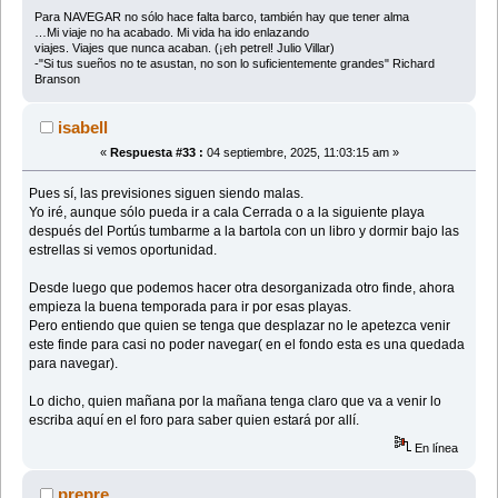
Para NAVEGAR no sólo hace falta barco, también hay que tener alma
…Mi viaje no ha acabado. Mi vida ha ido enlazando
viajes. Viajes que nunca acaban. (¡eh petrel! Julio Villar)
-"Si tus sueños no te asustan, no son lo suficientemente grandes" Richard
Branson
isabell
«
Respuesta #33 :
04 septiembre, 2025, 11:03:15 am »
Pues sí, las previsiones siguen siendo malas.
Yo iré, aunque sólo pueda ir a cala Cerrada o a la siguiente playa
después del Portús tumbarme a la bartola con un libro y dormir bajo las
estrellas si vemos oportunidad.
Desde luego que podemos hacer otra desorganizada otro finde, ahora
empieza la buena temporada para ir por esas playas.
Pero entiendo que quien se tenga que desplazar no le apetezca venir
este finde para casi no poder navegar( en el fondo esta es una quedada
para navegar).
Lo dicho, quien mañana por la mañana tenga claro que va a venir lo
escriba aquí en el foro para saber quien estará por allí.
En línea
prepre