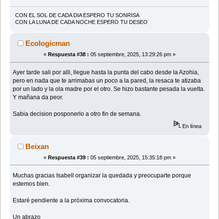
CON EL SOL DE CADA DIA ESPERO TU SONRISA
CON LA LUNA DE CADA NOCHE ESPERO TU DESEO
Ecologicman
«
Respuesta #38 :
05 septiembre, 2025, 13:29:26 pm »
Ayer tarde sali por alli, llegue hasta la punta del cabo desde la Azohia,
pero en nada que te arrimabas un poco a la pared, la resaca te atizaba
por un lado y la ola madre por el otro. Se hizo bastante pesada la vuelta.
Y mañana da peor.
Sabia decision posponerlo a otro fin de semana.
En línea
Beixan
«
Respuesta #39 :
05 septiembre, 2025, 15:35:18 pm »
Muchas gracias Isabell organizar la quedada y preocuparte porque
estemos bien.
Estaré pendiente a la próxima convocatoria.
Un abrazo