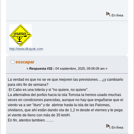
En línea
http://www.dkayak.com
esscapar
«
Respuesta #32 :
04 septiembre, 2025, 09:06:09 am »
La verdad es que no se ve que mejoren las previsiones.....¿y cambiarlo
para otro fin de semana?
El Cabo es una lotería y si "no quiere, no quiere".
La alternativa del portús hacia la isla Torrosa la hemos usado muchas
veces en condiciones parecidas, aunque no hay que engañarse que el
viento va a ser "duro" y de abrirse hasta la isla de las Palomas,
olvidaros, que ahí están dando ola de 1,2 m desde el viernes y te pega
el viento de lleno con más de 35 km/H.
En fin, atentos tambien..........
En línea