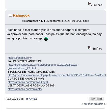
En línea
Rafanook
«
Respuesta #40 :
05 septiembre, 2025, 19:09:32 pm »
Pues nada la mar manda y solo nos queda capear el temporal.
Yo aprovecharé para hacer unas palas que me han encargado, no hay
mal que por bien no venga
En línea
http://rafanook.com/
PALAS GROENLANDESAS
http://groenlandesalicatino.blogspot.com.es/2012/12/palas-
groenlandesas_29.html
TECNICAS DE PALEO GROENLADES
http://groenlandesalicatino.blogspot.com.es/search/label/T%C3%A9cnica%20de%20p
CURSOS DE KAYAK DE MAR
http://rafanook.com/cursos-kayak/
VENTA DE PALAS GROENLANDESAS
http://rafanook.com/projects/
Páginas:
1
2
[
3
]
Ir Arriba
IMPRIMIR
« anterior
próximo »