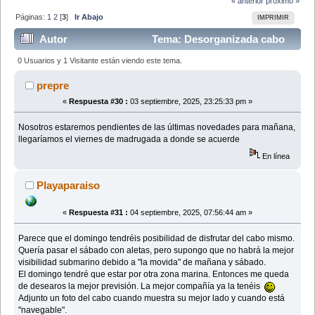
« anterior
próximo »
Páginas:
1
2
[
3
]
Ir Abajo
IMPRIMIR
Autor
Tema: Desorganizada cabo
tiñoso 6 y 7 septiembre (Leído 57725 veces)
0 Usuarios y 1 Visitante están viendo este tema.
prepre
«
Respuesta #30 :
03 septiembre, 2025, 23:25:33 pm »
Nosotros estaremos pendientes de las últimas novedades para mañana,
llegaríamos el viernes de madrugada a donde se acuerde
En línea
Playaparaiso
«
Respuesta #31 :
04 septiembre, 2025, 07:56:44 am »
Parece que el domingo tendréis posibilidad de disfrutar del cabo mismo.
Quería pasar el sábado con aletas, pero supongo que no habrá la mejor
visibilidad submarino debido a "la movida" de mañana y sábado.
El domingo tendré que estar por otra zona marina. Entonces me queda
de desearos la mejor previsión. La mejor compañía ya la tenéis
Adjunto un foto del cabo cuando muestra su mejor lado y cuando está
"navegable".