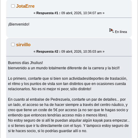
JotaErre
«
Respuesta #1 :
09 abril, 2026, 10:34:07 am »
¡Bienvenido!
En línea
sirvillo
«
Respuesta #2 :
09 abril, 2026, 10:35:03 am »
Buenos días Jhulius!
bienvenido a un mundo totalmente diferente de la carrera y la bici!!
Lo primero, contarte que si bien son actividades/deportes de traslación,
el ritmo y los puntos de vista son tan distintos que en ocasiones cuesta
relacionarlos. No es ni mejor ni peor, sólo distinto!
En cuanto al embalse de Pedrezuela, contarte un par de detalles... por
un lado, el acceso se ha de hacer siempre a través del centro náutico, y
creo que tiene un coste de 5€ por acceso (a no ser que te hagas socio y
entiendo que entonces tendrías acceso más o menos libre).
No estoy seguro de si allí te puedan alquilar algún kayak para empezar...
o si tienes que ir tu directamente con el tuyo. Y tampoco estoy seguro de
si te haces socio, si lo podrías guardar allí o no.