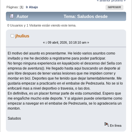
« anterior
próximo »
Páginas: [
1
]
Ir Abajo
IMPRIMIR
Autor
Tema: Saludos desde
Colmenar Viejo(Madrid) (Leído 7204 veces)
0 Usuarios y 1 Visitante están viendo este tema.
jhulius
«
:
09 abril, 2026, 10:18:10 am »
El motivo del asunto es presentarme. He leido varios asuntos como
invitado y me he decidido a registrarme para poder participar.
No tengo ninguna experiencia en kayak(solo el descenso del Sella con
empresa de aventura)). He llegado hasta aqui buscando un deporte al
aire libre despues de tener varias lesiones que me impiden correr y
montar en bici. Deportes que he tenido que dejar lamentablemente. Me
gustaria empezar a practicarlo en el embalse de Pedrezuela. No se si lo
enfocaré mas a nivel deportivo o travesia, o las dos.
En definitiva, es un placer formar parte de esta comunidad. Espero que
me engañche mucho este deporte. Y si alguien puede orientarme como
empezar a navegar en el embalse de Pedrezuela, se lo agradeceria un
monton.
Saludos
En línea