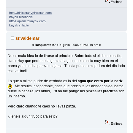
En línea
http://bicicletasypiruletas.com
kayak hinchable
https://planetakayak.com/
kayak inflable
sr.valdemar
«
Respuesta #7 :
09 junio, 2006, 01:51:19 am »
No es mala idea lo de tirarse al principio. Sobre todo si el dia no es frio,
claro. Hay que perderle la grima al agua, que se esta muy bien en el
barco y da mucha pereza mojarse. Tras la primera mojadura del dia todo
es mas facil.
Lo que a mi me pudre de verdada es lo del
agua que entra por la nariz
. Me resulta insoportable, hace que precipite los abndonos del barco,
duele la cabeza, los oidos,... si no me pongo las pinzas las practicas son
un infierno.
Pero claro cuando te caes no llevas pinza.
¿Teneis algun truco para esto?
En línea