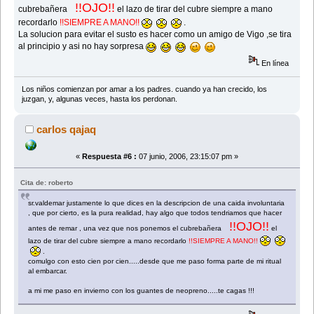
!!OJO!!
cubrebañera
el lazo de tirar del cubre siempre a mano
recordarlo
!!SIEMPRE A MANO!!
.
La solucion para evitar el susto es hacer como un amigo de Vigo ,se tira
al principio y asi no hay sorpresa
En línea
Los niños comienzan por amar a los padres. cuando ya han crecido, los
juzgan, y, algunas veces, hasta los perdonan.
carlos qajaq
«
Respuesta #6 :
07 junio, 2006, 23:15:07 pm »
Cita de: roberto
sr.valdemar justamente lo que dices en la descripcion de una caida involuntaria
, que por cierto, es la pura realidad, hay algo que todos tendriamos que hacer
!!OJO!!
antes de remar , una vez que nos ponemos el cubrebañera
el
lazo de tirar del cubre siempre a mano recordarlo
!!SIEMPRE A MANO!!
.
comulgo con esto cien por cien.....desde que me paso forma parte de mi ritual
al embarcar.
a mi me paso en invierno con los guantes de neopreno.....te cagas !!!