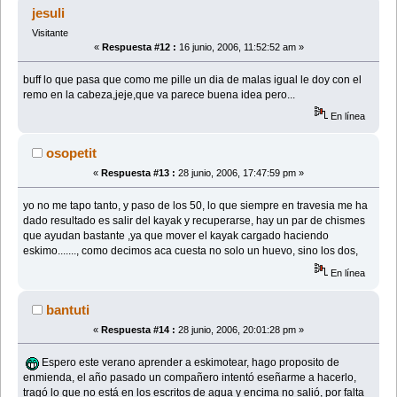
jesuli
Visitante
«
Respuesta #12 :
16 junio, 2006, 11:52:52 am »
buff lo que pasa que como me pille un dia de malas igual le doy con el
remo en la cabeza,jeje,que va parece buena idea pero...
En línea
osopetit
«
Respuesta #13 :
28 junio, 2006, 17:47:59 pm »
yo no me tapo tanto, y paso de los 50, lo que siempre en travesia me ha
dado resultado es salir del kayak y recuperarse, hay un par de chismes
que ayudan bastante ,ya que mover el kayak cargado haciendo
eskimo......., como decimos aca cuesta no solo un huevo, sino los dos,
En línea
bantuti
«
Respuesta #14 :
28 junio, 2006, 20:01:28 pm »
Espero este verano aprender a eskimotear, hago proposito de
enmienda, el año pasado un compañero intentó eseñarme a hacerlo,
tragó lo que no está en los escritos de agua y encima no salió, por falta