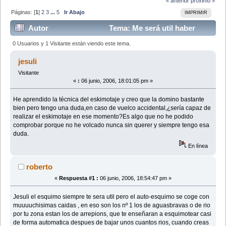
« anterior
próximo »
Páginas: [
1
]
2
3
...
5
Ir Abajo
IMPRIMIR
Autor
Tema: Me será util haber
aprendido a eskimotar (Leído 68458 veces)
0 Usuarios y 1 Visitante están viendo este tema.
jesuli
Visitante
«
:
06 junio, 2006, 18:01:05 pm »
He aprendido la técnica del eskimotaje y creo que la domino bastante
bien pero tengo una duda,en caso de vuelco accidental,¿sería capaz de
realizar el eskimotaje en ese momento?Es algo que no he podido
comprobar porque no he volcado nunca sin querer y siempre tengo esa
duda.
En línea
roberto
«
Respuesta #1 :
06 junio, 2006, 18:54:47 pm »
Jesuli el esquimo siempre te sera util pero el auto-esquimo se coge con
muuuuchisimas caidas , en eso son los nº 1 los de aguasbravas o de rio
por tu zona estan los de arrepions, que te enseñaran a esquimotear casi
de forma automatica despues de bajar unos cuantos rios, cuando creas