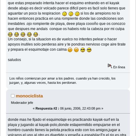
que estas preparado intenta hacer el esquimo entrando en el kayak
desde abajo es decir volcado parece dificil pero es facil solo tienes que
aguantar un poco la respiracion
si los de arrepions no lo
hacen entonces practica en una rompiente donde las condiciones son
inestables .ojo rompiente de playa, deee playa coooño que os conozco
que despues me andais conque os habeis roto la cabeza por mi culpa
.
Un consejo, si la situacion es de vuelco no intentes pelear o hacer
apoyos inutiles solo perderas aire y te pondras nervioso coge aire tirate
y prepara el esquimotaje con calma
saludos
En línea
Los niños comienzan por amar a los padres. cuando ya han crecido, los
juzgan, y, algunas veces, hasta los perdonan.
monociclista
Moderador jefe
«
Respuesta #2 :
06 junio, 2006, 22:43:08 pm »
donde mas he fijado el esquimotaje es practicando kayak-surf en la
playa y jugando al kayak-polo,donde estapermitido empujarse en el
hombro cuando tienes la pelota.practica esto con los amigos,jugar a
volcaros el uno al otro,es divertido y enseña a espabilar.En el rio es otra