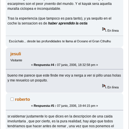
escarpines son el peor ¡nvento del mundo. Y el kayak sera aquella
muralla ciclopea e inconquistable.
Tras la esperiencia (que tampoco es para tanto), y ya sequito en el
coche la sensacion es de
haber aprendido la ostia
En línea
Escúchalo... desde las profundidades te llama al Oceano el Gran Cthulhu
jesuli
Visitante
«
Respuesta #4 :
07 junio, 2006, 18:32:58 pm »
bueno me parece que este finde me voy a nerga a ver si pillo unas holas
y me revuelco un poquito.
En línea
roberto
«
Respuesta #5 :
07 junio, 2006, 19:44:15 pm »
sr.valdemar justamente lo que dices en la descripcion de una caida
involuntaria , que por cierto, es la pura realidad, hay algo que todos
tendriamos que hacer antes de remar , una vez que nos ponemos el