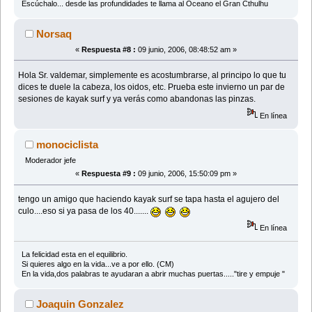
Escúchalo... desde las profundidades te llama al Oceano el Gran Cthulhu
Norsaq
«
Respuesta #8 :
09 junio, 2006, 08:48:52 am »
Hola Sr. valdemar, simplemente es acostumbrarse, al principo lo que tu
dices te duele la cabeza, los oidos, etc. Prueba este invierno un par de
sesiones de kayak surf y ya verás como abandonas las pinzas.
En línea
monociclista
Moderador jefe
«
Respuesta #9 :
09 junio, 2006, 15:50:09 pm »
tengo un amigo que haciendo kayak surf se tapa hasta el agujero del
culo....eso si ya pasa de los 40.......
En línea
La felicidad esta en el equilibrio.
Si quieres algo en la vida...ve a por ello. (CM)
En la vida,dos palabras te ayudaran a abrir muchas puertas....."tire y empuje "
Joaquin Gonzalez