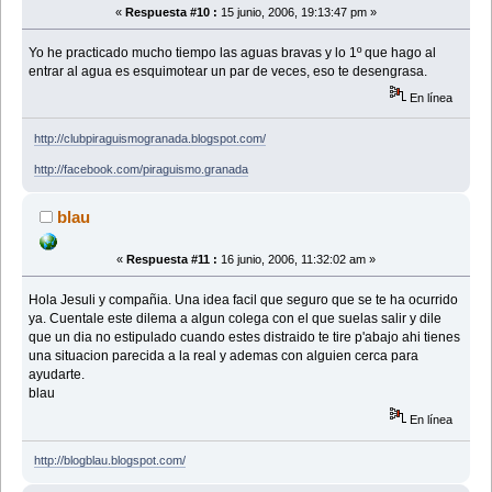
«
Respuesta #10 :
15 junio, 2006, 19:13:47 pm »
Yo he practicado mucho tiempo las aguas bravas y lo 1º que hago al
entrar al agua es esquimotear un par de veces, eso te desengrasa.
En línea
http://clubpiraguismogranada.blogspot.com/
http://facebook.com/piraguismo.granada
blau
«
Respuesta #11 :
16 junio, 2006, 11:32:02 am »
Hola Jesuli y compañia. Una idea facil que seguro que se te ha ocurrido
ya. Cuentale este dilema a algun colega con el que suelas salir y dile
que un dia no estipulado cuando estes distraido te tire p'abajo ahi tienes
una situacion parecida a la real y ademas con alguien cerca para
ayudarte.
blau
En línea
http://blogblau.blogspot.com/