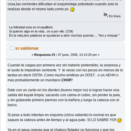
cosa,las corrientes dificultan el esquimotaje,sobretodo cuando solo lo
realizas desde el mismo lado,como yo.
En línea
La felicidad esta en el equilibrio.
Si quieres algo en la vida...ve a por ello. (CM)
En la vida,dos palabras te ayudaran a abrir muchas puertas....."tire y empuje "
sr.valdemar
«
Respuesta #3 :
07 junio, 2006, 14:14:26 pm »
Cuando te caigas por primera vez sin haberlo pretendido, la sorpresa y
el susto te impediran centrante. Y te veras con los peces en menos de lo
tardas en decir OSTIA. Como mucho emitiras un
OOST..
. o un
AEHH
o
mas probablemente un mundano
CHOF!
Date con un canto en los dientes (bueno mejor no) si logras hacer una
salida del kayak limpia: sacando con calma el cubre, sin perder la pala,
y sin golpearte primero piernas con la bañera y luego la cabeza con el
barco.
Si pese a todo intentas en esquimo (chico valiente) lo normal es que
saques la cabeza antes de tiempo y al agua pato. SI LO SABRE YO!!
Ya en el agua creeras que el chaleco flotador no funciona y que los