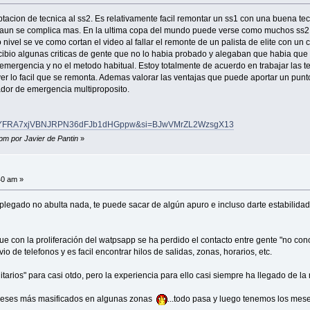
tacion de tecnica al ss2. Es relativamente facil remontar un ss1 con una buena tecn
e aun se complica mas. En la ultima copa del mundo puede verse como muchos ss2 
el se ve como cortan el video al fallar el remonte de un palista de elite con un c
ecibio algunas criticas de gente que no lo habia probado y alegaban que habia que 
mergencia y no el metodo habitual. Estoy totalmente de acuerdo en trabajar las t
 ver lo facil que se remonta. Ademas valorar las ventajas que puede aportar un pun
tador de emergencia multiproposito.
LJz-2oYFRA7xjVBNJRPN36dFJb1dHGppw&si=BJwVMrZL2WzsgX13
 pm por Javier de Pantin
»
40 am »
 plegado no abulta nada, te puede sacar de algún apuro e incluso darte estabilida
e con la proliferación del watpsapp se ha perdido el contacto entre gente "no cono
o de telefonos y es facil encontrar hilos de salidas, zonas, horarios, etc.
itarios" para casi otdo, pero la experiencia para ello casi siempre ha llegado de 
s meses más masificados en algunas zonas
...todo pasa y luego tenemos los mese