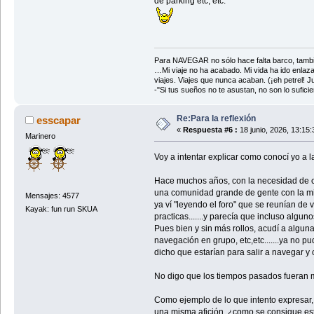
de parking etc, etc.
Para NAVEGAR no sólo hace falta barco, tambi
…Mi viaje no ha acabado. Mi vida ha ido enlaz
viajes. Viajes que nunca acaban. (¡eh petrel! Jul
-"Si tus sueños no te asustan, no son lo sufi
Re:Para la reflexión
esscapar
«
Respuesta #6 :
18 junio, 2026, 13:15
Marinero
Voy a intentar explicar como conocí yo 
Hace muchos años, con la necesidad de co
una comunidad grande de gente con la mi
Mensajes: 4577
ya ví "leyendo el foro" que se reunían de 
Kayak: fun run SKUA
practicas.......y parecía que incluso algun
Pues bien y sin más rollos, acudí a algu
navegación en grupo, etc,etc.......ya no 
dicho que estarían para salir a navegar 
No digo que los tiempos pasados fueran me
Como ejemplo de lo que intento expresar,
una misma afición, ¿como se consigue esto