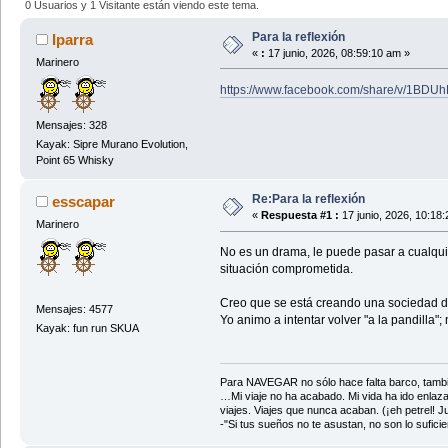
0 Usuarios y 1 Visitante están viendo este tema.
Para la reflexión
Iparra
«
:
17 junio, 2026, 08:59:10 am »
Marinero
https://www.facebook.com/share/v/1BDU
Mensajes: 328
Kayak: Sipre Murano Evolution,
Point 65 Whisky
Re:Para la reflexión
esscapar
«
Respuesta #1 :
17 junio, 2026, 10:18
Marinero
No es un drama, le puede pasar a cualquier
situación comprometida.
Creo que se está creando una sociedad de s
Mensajes: 4577
Yo animo a intentar volver "a la pandilla"
Kayak: fun run SKUA
Para NAVEGAR no sólo hace falta barco, tambi
…Mi viaje no ha acabado. Mi vida ha ido enlaz
viajes. Viajes que nunca acaban. (¡eh petrel! Jul
-"Si tus sueños no te asustan, no son lo sufi