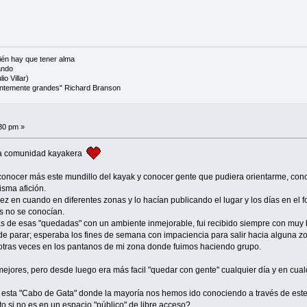
én hay que tener alma
ando
io Villar)
cientemente grandes" Richard Branson
:30 pm »
a la comunidad kayakera
nocer más este mundillo del kayak y conocer gente que pudiera orientarme, conocí
sma afición.
vez en cuando en diferentes zonas y lo hacían publicando el lugar y los días en el 
os no se conocían.
nas de esas "quedadas" con un ambiente inmejorable, fui recibido siempre con muy
pude parar; esperaba los fines de semana con impaciencia para salir hacia alguna z
y otras veces en los pantanos de mi zona donde fuimos haciendo grupo.
jores, pero desde luego era más facil "quedar con gente" cualquier día y en cualq
 esta "Cabo de Gata" donde la mayoría nos hemos ido conociendo a través de este
 si no es en un espacio "público" de libre acceso?.