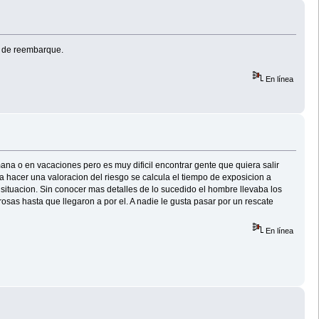
s de reembarque.
En línea
na o en vacaciones pero es muy dificil encontrar gente que quiera salir
a hacer una valoracion del riesgo se calcula el tiempo de exposicion a
ituacion. Sin conocer mas detalles de lo sucedido el hombre llevaba los
sas hasta que llegaron a por el. A nadie le gusta pasar por un rescate
En línea