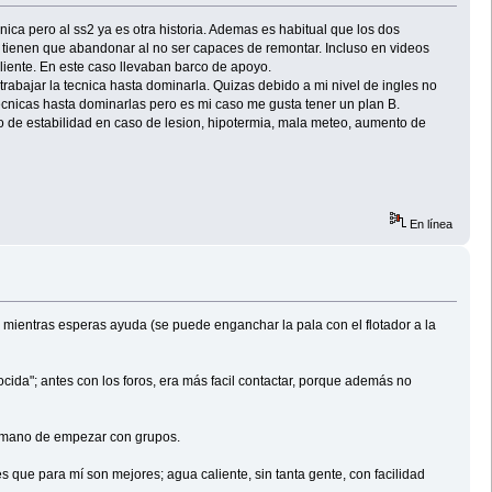
ica pero al ss2 ya es otra historia. Ademas es habitual que los dos
tienen que abandonar al no ser capaces de remontar. Incluso en videos
liente. En este caso llevaban barco de apoyo.
trabajar la tecnica hasta dominarla. Quizas debido a mi nivel de ingles no
ecnicas hasta dominarlas pero es mi caso me gusta tener un plan B.
to de estabilidad en caso de lesion, hipotermia, mala meteo, aumento de
En línea
d mientras esperas ayuda (se puede enganchar la pala con el flotador a la
cida"; antes con los foros, era más facil contactar, porque además no
la mano de empezar con grupos.
s que para mí son mejores; agua caliente, sin tanta gente, con facilidad