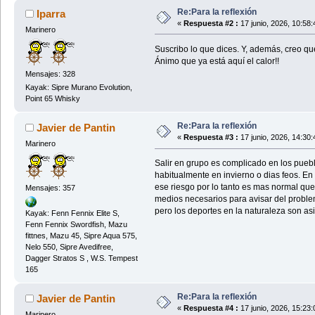
Re:Para la reflexión
Iparra
«
Respuesta #2 :
17 junio, 2026, 10:58
Marinero
Suscribo lo que dices. Y, además, creo q
Ánimo que ya está aquí el calor!!
Mensajes: 328
Kayak: Sipre Murano Evolution,
Point 65 Whisky
Re:Para la reflexión
Javier de Pantin
«
Respuesta #3 :
17 junio, 2026, 14:30
Marinero
Salir en grupo es complicado en los pueb
habitualmente en invierno o dias feos. En
ese riesgo por lo tanto es mas normal qu
Mensajes: 357
medios necesarios para avisar del problem
pero los deportes en la naturaleza son as
Kayak: Fenn Fennix Elite S,
Fenn Fennix Swordfish, Mazu
fittnes, Mazu 45, Sipre Aqua 575,
Nelo 550, Sipre Avedifree,
Dagger Stratos S , W.S. Tempest
165
Re:Para la reflexión
Javier de Pantin
«
Respuesta #4 :
17 junio, 2026, 15:23
Marinero