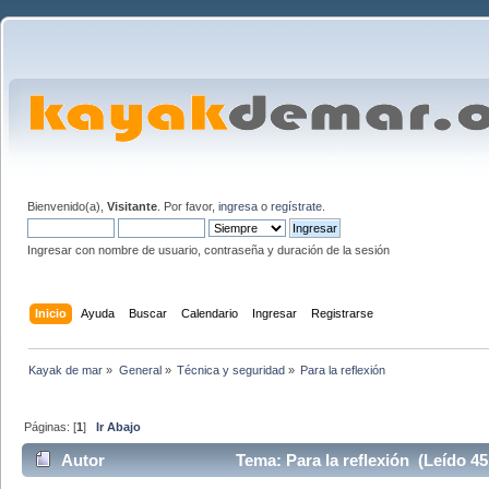
Bienvenido(a),
Visitante
. Por favor,
ingresa
o
regístrate
.
Ingresar con nombre de usuario, contraseña y duración de la sesión
Inicio
Ayuda
Buscar
Calendario
Ingresar
Registrarse
Kayak de mar
»
General
»
Técnica y seguridad
»
Para la reflexión 
Páginas: [
1
]
Ir Abajo
Autor
Tema: Para la reflexión (Leído 45