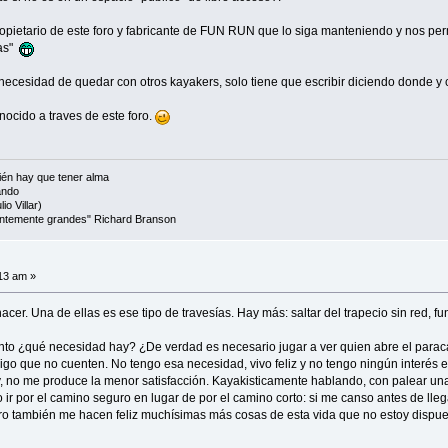
ropietario de este foro y fabricante de FUN RUN que lo siga manteniendo y nos p
das"
 la necesidad de quedar con otros kayakers, solo tiene que escribir diciendo donde
ocido a traves de este foro.
én hay que tener alma
ando
io Villar)
cientemente grandes" Richard Branson
:13 am »
er. Una de ellas es ese tipo de travesías. Hay más: saltar del trapecio sin red, fu
to ¿qué necesidad hay? ¿De verdad es necesario jugar a ver quien abre el paraca
o que no cuenten. No tengo esa necesidad, vivo feliz y no tengo ningún interés en 
 no me produce la menor satisfacción. Kayakisticamente hablando, con palear una o
ro ir por el camino seguro en lugar de por el camino corto: si me canso antes de lle
ero también me hacen feliz muchísimas más cosas de esta vida que no estoy dispue