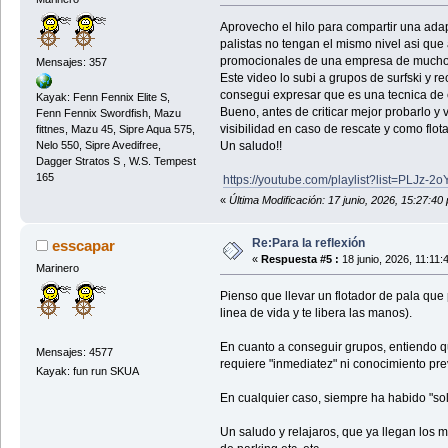
Aprovecho el hilo para compartir una adap
palistas no tengan el mismo nivel asi qu
promocionales de una empresa de mucho niv
Mensajes: 357
Este video lo subi a grupos de surfski y r
consegui expresar que es una tecnica de e
Kayak: Fenn Fennix Elite S,
Bueno, antes de criticar mejor probarlo y
Fenn Fennix Swordfish, Mazu
visibilidad en caso de rescate y como flo
fittnes, Mazu 45, Sipre Aqua 575,
Un saludo!!
Nelo 550, Sipre Avedifree,
Dagger Stratos S , W.S. Tempest
165
https://youtube.com/playlist?list=P
«
Última Modificación: 17 junio, 2026, 15:27:40
Re:Para la reflexión
esscapar
«
Respuesta #5 :
18 junio, 2026, 11:11:
Marinero
Pienso que llevar un flotador de pala que
linea de vida y te libera las manos).
En cuanto a conseguir grupos, entiendo qu
Mensajes: 4577
requiere "inmediatez" ni conocimiento previ
Kayak: fun run SKUA
En cualquier caso, siempre ha habido "sol
Un saludo y relajaros, que ya llegan lo