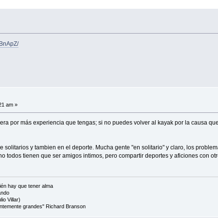
hBnApZ/
:21 am »
a por más experiencia que tengas; si no puedes volver al kayak por la causa que se
olitarios y tambien en el deporte. Mucha gente "en solitario" y claro, los problema
; no todos tienen que ser amigos intimos, pero compartir deportes y aficiones con 
én hay que tener alma
ando
io Villar)
cientemente grandes" Richard Branson