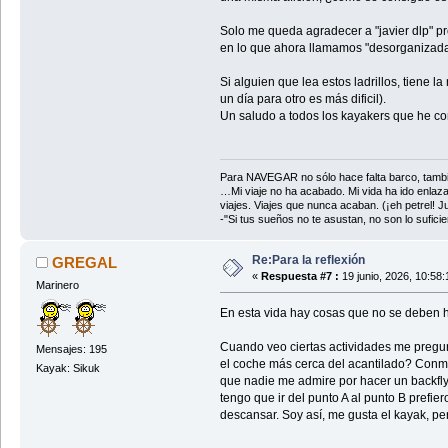
Solo me queda agradecer a "javier dlp" p
en lo que ahora llamamos "desorganiza
Si alguien que lea estos ladrillos, tiene
un día para otro es más dificil).
Un saludo a todos los kayakers que he con
Para NAVEGAR no sólo hace falta barco, tambi
…Mi viaje no ha acabado. Mi vida ha ido enlaz
viajes. Viajes que nunca acaban. (¡eh petrel! Jul
-"Si tus sueños no te asustan, no son lo sufi
Re:Para la reflexión
GREGAL
«
Respuesta #7 :
19 junio, 2026, 10:58
Marinero
En esta vida hay cosas que no se deben hac
Cuando veo ciertas actividades me pregun
Mensajes: 195
el coche más cerca del acantilado? Conmig
Kayak: Sikuk
que nadie me admire por hacer un backfly,
tengo que ir del punto A al punto B prefie
descansar. Soy así, me gusta el kayak, p