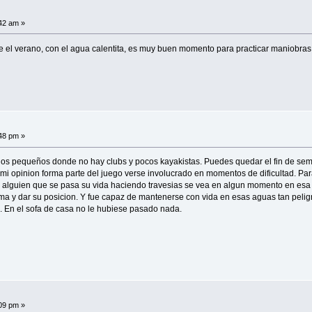
:42 am »
ue el verano, con el agua calentita, es muy buen momento para practicar maniobra
:48 pm »
los pequeños donde no hay clubs y pocos kayakistas. Puedes quedar el fin de sema
 mi opinion forma parte del juego verse involucrado en momentos de dificultad. Par
e alguien que se pasa su vida haciendo travesias se vea en algun momento en esa s
a y dar su posicion. Y fue capaz de mantenerse con vida en esas aguas tan peligro
i. En el sofa de casa no le hubiese pasado nada.
:09 pm »