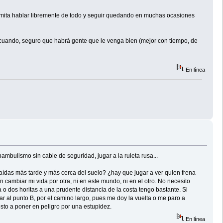
ermita hablar libremente de todo y seguir quedando en muchas ocasiones
 y cuando, seguro que habrá gente que le venga bien (mejor con tiempo, de
En línea
nambulismo sin cable de seguridad, jugar a la ruleta rusa...
ídas más tarde y más cerca del suelo? ¿hay que jugar a ver quien frena
cambiar mi vida por otra, ni en este mundo, ni en el otro. No necesito
 dos horitas a una prudente distancia de la costa tengo bastante. Si
gar al punto B, por el camino largo, pues me doy la vuelta o me paro a
sto a poner en peligro por una estupidez.
En línea