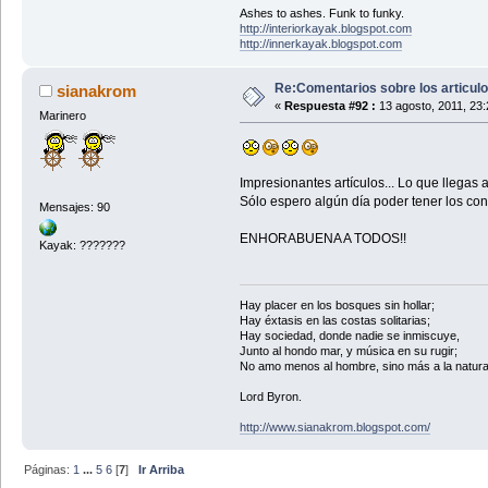
Ashes to ashes. Funk to funky.
http://interiorkayak.blogspot.com
http://innerkayak.blogspot.com
Re:Comentarios sobre los articul
sianakrom
«
Respuesta #92 :
13 agosto, 2011, 23
Marinero
Impresionantes artículos... Lo que llegas
Sólo espero algún día poder tener los con
Mensajes: 90
ENHORABUENA A TODOS!!
Kayak: ???????
Hay placer en los bosques sin hollar;
Hay éxtasis en las costas solitarias;
Hay sociedad, donde nadie se inmiscuye,
Junto al hondo mar, y música en su rugir;
No amo menos al hombre, sino más a la natura
Lord Byron.
http://www.sianakrom.blogspot.com/
Páginas:
1
...
5
6
[
7
]
Ir Arriba