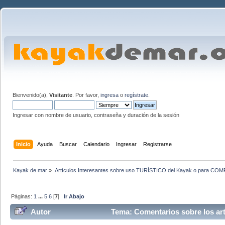
Bienvenido(a),
Visitante
. Por favor,
ingresa
o
regístrate
.
Ingresar con nombre de usuario, contraseña y duración de la sesión
Inicio
Ayuda
Buscar
Calendario
Ingresar
Registrarse
Kayak de mar
»
Artículos Interesantes sobre uso TURÍSTICO del Kayak o para CO
Páginas:
1
...
5
6
[
7
]
Ir Abajo
Autor
Tema: Comentarios sobre los art