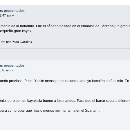
los presentados
2:47 am »
momento de la botadura. Fue el sábado pasado en el embalse de Bárcena; un gran d
 pequeño gran kayak.
7 am por Paco García
»
los presentados
1:48 am »
queda precioso, Paco. Y este mensaje me recuerda que yo también boté el mío. En
nto, pero con un kayakista bueno a los mandos. Para que el barco sepa la diferenc
 para comprobar que más o menos me mantenía en el Spartan...