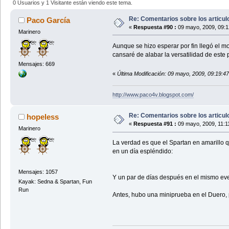
0 Usuarios y 1 Visitante están viendo este tema.
Re: Comentarios sobre los articu
Paco García
«
Respuesta #90 :
09 mayo, 2009, 09:1
Marinero
Aunque se hizo esperar por fin llegó el 
cansaré de alabar la versatilidad de este
Mensajes: 669
«
Última Modificación: 09 mayo, 2009, 09:19:4
http://www.paco4v.blogspot.com/
Re: Comentarios sobre los articu
hopeless
«
Respuesta #91 :
09 mayo, 2009, 11:1
Marinero
La verdad es que el Spartan en amarillo 
en un día espléndido:
Mensajes: 1057
Y un par de días después en el mismo eve
Kayak: Sedna & Spartan, Fun
Run
Antes, hubo una miniprueba en el Duero,