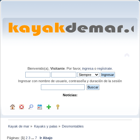
Bienvenido(a),
Visitante
. Por favor,
ingresa
o
regístrate
.
Ingresar con nombre de usuario, contraseña y duración de la sesión
Noticias:
Kayak de mar
»
Kayaks y palas
»
Desmontables
Páginas: [
1
]
2
3
...
7
Ir Abajo