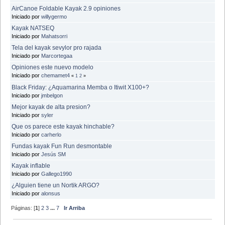
AirCanoe Foldable Kayak 2.9 opiniones
Iniciado por
willygermo
Kayak NATSEQ
Iniciado por
Mahatsorri
Tela del kayak sevylor pro rajada
Iniciado por
Marcortegaa
Opiniones este nuevo modelo
Iniciado por
chemamet4
«
1
2
»
Black Friday: ¿Aquamarina Memba o Itiwit X100+?
Iniciado por
jmbelgon
Mejor kayak de alta presion?
Iniciado por
syler
Que os parece este kayak hinchable?
Iniciado por
carherlo
Fundas kayak Fun Run desmontable
Iniciado por
Jesús SM
Kayak inflable
Iniciado por
Gallego1990
¿Alguien tiene un Nortik ARGO?
Iniciado por
alonsus
Páginas: [
1
]
2
3
...
7
Ir Arriba