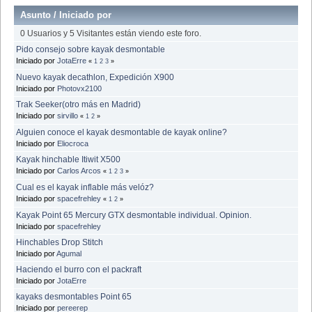
Asunto
/
Iniciado por
0 Usuarios y 5 Visitantes están viendo este foro.
Pido consejo sobre kayak desmontable
Iniciado por
JotaErre
«
1
2
3
»
Nuevo kayak decathlon, Expedición X900
Iniciado por
Photovx2100
Trak Seeker(otro más en Madrid)
Iniciado por
sirvillo
«
1
2
»
Alguien conoce el kayak desmontable de kayak online?
Iniciado por
Eliocroca
Kayak hinchable Itiwit X500
Iniciado por
Carlos Arcos
«
1
2
3
»
Cual es el kayak inflable más velóz?
Iniciado por
spacefrehley
«
1
2
»
Kayak Point 65 Mercury GTX desmontable individual. Opinion.
Iniciado por
spacefrehley
Hinchables Drop Stitch
Iniciado por
Agumal
Haciendo el burro con el packraft
Iniciado por
JotaErre
kayaks desmontables Point 65
Iniciado por
pereerep