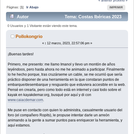
« anterior
próximo »
Páginas: [
1
]
Ir Abajo
IMPRIMIR
Autor
Tema: Costas Ibéricas 2023
(Leído 140874 veces)
0 Usuarios y 1 Visitante están viendo este tema.
Pollokongrio
«
:
12 marzo, 2023, 22:57:06 pm »
¡Buenas tardes!
Primero, me presento: me llamo Imanol y llevo un montón de años
leyéndoos, pero hasta ahora no me he animado a participar. Finalmente
lo he hecho porque, tras cruzárseme un cable, se me ocurrió que sería
práctico disponer de una herramienta en la que constaran puntos de
embarque/desembarque y resguardo que estuviera accesible en la web.
Pensé en crearla, pero como todo está en internet y casi todo sobre el
kayak en kayakdemar.org, busqué por aquí y di con
www.caiacdemar.com
.
Me puse en contacto con quien lo administra, casualmente usuario del
foro (el compañero Ropits), le propuse intentar darle un arreón
animando a la gente a sumar puntos para enriquecer la herramienta, y
aquí estamos.