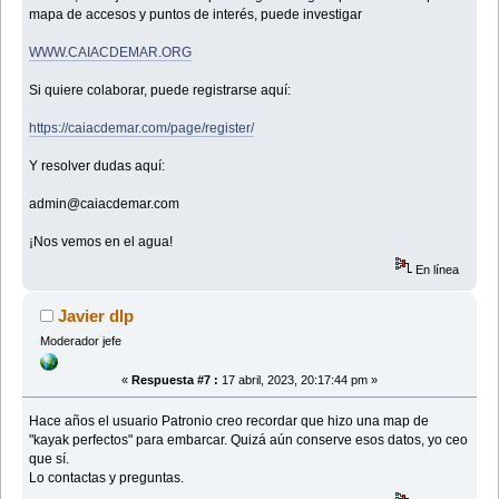
mapa de accesos y puntos de interés, puede investigar
WWW.CAIACDEMAR.ORG
Si quiere colaborar, puede registrarse aquí:
https://caiacdemar.com/page/register/
Y resolver dudas aquí:
admin@caiacdemar.com
¡Nos vemos en el agua!
En línea
Javier dlp
Moderador jefe
«
Respuesta #7 :
17 abril, 2023, 20:17:44 pm »
Hace años el usuario Patronio creo recordar que hizo una map de
"kayak perfectos" para embarcar. Quizá aún conserve esos datos, yo ceo
que sí.
Lo contactas y preguntas.