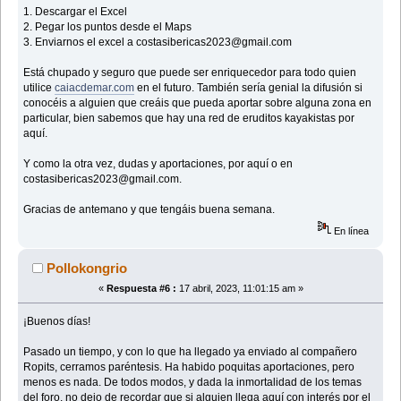
1. Descargar el Excel
2. Pegar los puntos desde el Maps
3. Enviarnos el excel a costasibericas2023@gmail.com
Está chupado y seguro que puede ser enriquecedor para todo quien
utilice
caiacdemar.com
en el futuro. También sería genial la difusión si
conocéis a alguien que creáis que pueda aportar sobre alguna zona en
particular, bien sabemos que hay una red de eruditos kayakistas por
aquí.
Y como la otra vez, dudas y aportaciones, por aquí o en
costasibericas2023@gmail.com.
Gracias de antemano y que tengáis buena semana.
En línea
Pollokongrio
«
Respuesta #6 :
17 abril, 2023, 11:01:15 am »
¡Buenos días!
Pasado un tiempo, y con lo que ha llegado ya enviado al compañero
Ropits, cerramos paréntesis. Ha habido poquitas aportaciones, pero
menos es nada. De todos modos, y dada la inmortalidad de los temas
del foro, no dejo de recordar que si alguien llega aquí con interés por el