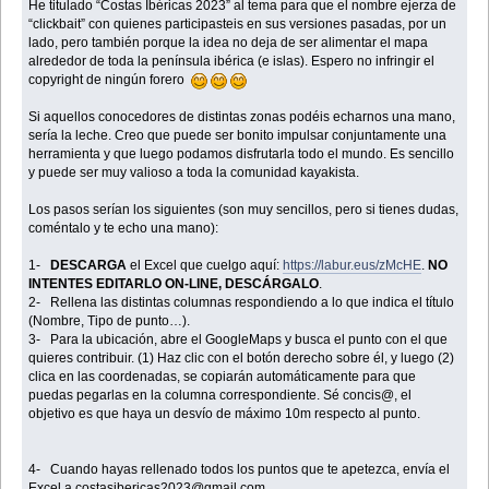
He titulado “Costas Ibéricas 2023” al tema para que el nombre ejerza de
“clickbait” con quienes participasteis en sus versiones pasadas, por un
lado, pero también porque la idea no deja de ser alimentar el mapa
alrededor de toda la península ibérica (e islas). Espero no infringir el
copyright de ningún forero
Si aquellos conocedores de distintas zonas podéis echarnos una mano,
sería la leche. Creo que puede ser bonito impulsar conjuntamente una
herramienta y que luego podamos disfrutarla todo el mundo. Es sencillo
y puede ser muy valioso a toda la comunidad kayakista.
Los pasos serían los siguientes (son muy sencillos, pero si tienes dudas,
coméntalo y te echo una mano):
1-
DESCARGA
el Excel que cuelgo aquí:
https://labur.eus/zMcHE
.
NO
INTENTES EDITARLO ON-LINE, DESCÁRGALO
.
2- Rellena las distintas columnas respondiendo a lo que indica el título
(Nombre, Tipo de punto…).
3- Para la ubicación, abre el GoogleMaps y busca el punto con el que
quieres contribuir. (1) Haz clic con el botón derecho sobre él, y luego (2)
clica en las coordenadas, se copiarán automáticamente para que
puedas pegarlas en la columna correspondiente. Sé concis@, el
objetivo es que haya un desvío de máximo 10m respecto al punto.
4- Cuando hayas rellenado todos los puntos que te apetezca, envía el
Excel a costasibericas2023@gmail.com