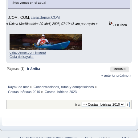
¡Nos vemos en el agua!
.COM, .COM,
caiacdemar.COM
«
Última Modificación: 20 abril, 2023, 07:19:43 am por ropits
»
En línea
caiacdemar.com (mapa)
Guía de kayaks
Páginas: [
1
]
Ir Arriba
IMPRIMIR
« anterior
próximo »
Kayak de mar
»
Concentraciones, rutas y competiciones
»
Costas Ibéricas 2010
»
Costas Ibéricas 2023
Ir a: