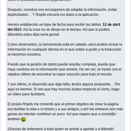
Después, nosotros nos encargamos de adaptar la información, evitar
duplicidades… Y Ropits volcaría los datos a la aplicación.
Hemos establecido un tope de fecha para recibir las tablas:
12 de abril
del 2023
. Así la cosa no se diluye en el tiempo. Así que si podéis
difundirla estos días sería genial.
Como observaréis, la herramienta está en catalán, pero podéis enviar la
información en cualquier idioma en el que estéis a gusto y la traducción
la hacemos nosotros.
Puesto que la gestión de datos puede resultar compleja, puede que
haya cambios en la información que enviéis. De ser así, se harán con el
objetivo último de encontrar la mejor solución para todo el mundo.
Y por último, si observáis que algo falla, tenéis alguna propuesta… Por
aquí os leemos. Si veo que hay muchas dudas respecto al cómo, hago
un vídeo para facilitarlo.
El propio Ropits me comentó que el primer objetivo de crear la página
era facilitar la vida a sí mismo y a sus amigos, y ahí me entraron aún más
ganas de intentar contribuir un poco. Así que espero que a vosotr@s
también
¡Gracias de antemano a todo quien se anime a aportar y a difundir!