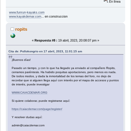
En línea
www.funrun-kayaks.com
www.kayakdemar.com
... en construccion
ropits
«
Respuesta #8 :
19 abril, 2023, 20:08:07 pm »
Cita de: Pollokongrio en 17 abril, 2023, 11:01:15 am
¡Buenos días!
Pasado un tiempo, y con lo que ha llegado ya enviado al compañero Ropits,
cerramos paréntesis. Ha habido poquitas aportaciones, pero menos es nada.
De todos modos, y dada la inmortalidad de los temas del foro, no dejo de
recordar que si alguien llega aquí con interés por el mapa de accesos y puntos
de interés, puede investigar
WWW.CAIACDEMAR.ORG
Si quiere colaborar, puede registrarse aquí:
https://caiacdemar.com/page/register/
Y resolver dudas aquí:
admin@caiacdemar.com