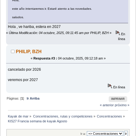
Hola,
este año intentaremos ir. Estaré atento a las novedades.
saludos.
Hola , ve hariba, estera en 2027
«
Última Modificación: 04 octubre, 2025, 09:11:45 am por PHILIP, BZH
»
En
línea
PHILIP, BZH
«
Respuesta #3 :
04 octubre, 2025, 09:12:18 am »
cancelado por 2026
veremos por 2027
En línea
Páginas: [
1
]
Ir Arriba
IMPRIMIR
« anterior
próximo »
Kayak de mar
»
Concentraciones, rutas y competiciones
»
Concentraciones
»
KIS27 Francia semana de kayak Agosto 
Ir a: