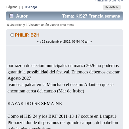
« anterior
próximo »
Páginas: [
1
]
Ir Abajo
IMPRIMIR
Autor
Tema: KIS27 Francia semana
de kayak Agosto (Leído 42677 veces)
0 Usuarios y 1 Visitante están viendo este tema.
PHILIP, BZH
«
:
23 septiembre, 2025, 08:54:40 am »
por razon de elecion municipales en marzo 2026 no podemos
garantir la possibilidad del festival. Entonces debemos esperar
Agosto 2027
vamos a palear en la Mancha o el oceano Atlantico que se
encontran cerca del campo (Mar de Iroise)
KAYAK IROISE SEMAINE
Como el KIS 24 y los BKF 2011-13-17 occure en Lampaul-
Plouarzel donde disposamos del grande campo , del pabellon
y de la playa exclusivos