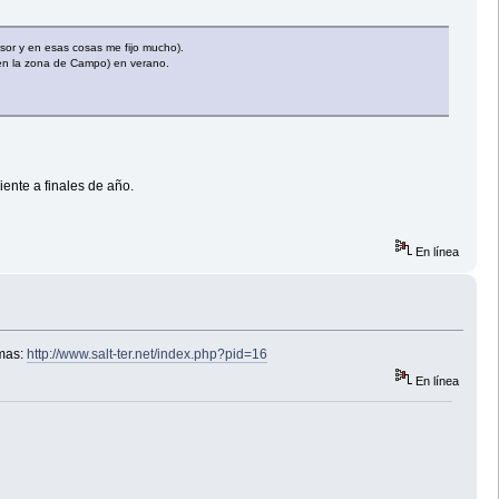
esor y en esas cosas me fijo mucho).
(en la zona de Campo) en verano.
ente a finales de año.
En línea
emas:
http://www.salt-ter.net/index.php?pid=16
En línea