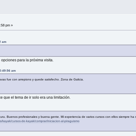
2:58 pm »
02 am
opciones para la próxima visita.
10:49:56 am
vas fue con arrepions y quede satisfecho. Zona de Galicia.
que el tema de ir solo era una limitación.
Guru. Buenos profesionales y buena gente. Mi experiencia de varios cursos con ellos siempre ha 
/kayak/cursos-de-kayak/comprar/iniciacion-al-piraguismo