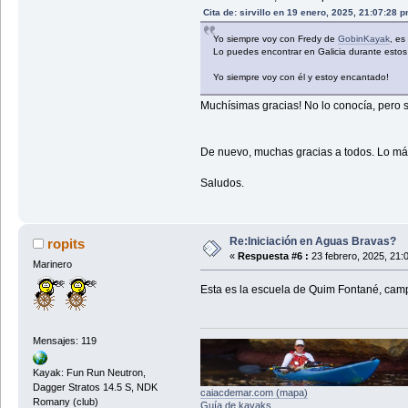
Cita de: sirvillo en 19 enero, 2025, 21:07:28 
Yo siempre voy con Fredy de
GobinKayak
, es
Lo puedes encontrar en Galicia durante estos
Yo siempre voy con él y estoy encantado!
Muchísimas gracias! No lo conocía, pero 
De nuevo, muchas gracias a todos. Lo más
Saludos.
Re:Iniciación en Aguas Bravas?
ropits
«
Respuesta #6 :
23 febrero, 2025, 21:
Marinero
Esta es la escuela de Quim Fontané, cam
Mensajes: 119
Kayak: Fun Run Neutron,
Dagger Stratos 14.5 S, NDK
caiacdemar.com (mapa)
Romany (club)
Guía de kayaks