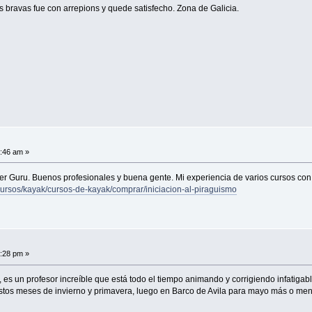
 bravas fue con arrepions y quede satisfecho. Zona de Galicia.
0:46 am »
ver Guru. Buenos profesionales y buena gente. Mi experiencia de varios cursos con
ursos/kayak/cursos-de-kayak/comprar/iniciacion-al-piraguismo
7:28 pm »
, es un profesor increíble que está todo el tiempo animando y corrigiendo infatiga
stos meses de invierno y primavera, luego en Barco de Avila para mayo más o men