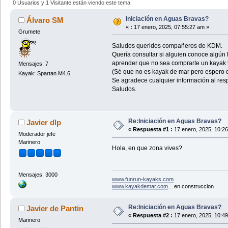
0 Usuarios y 1 Visitante están viendo este tema.
Iniciación en Aguas Bravas?
Álvaro SM
«
:
17 enero, 2025, 07:55:27 am »
Grumete
Saludos queridos compañeros de KDM.
Quería consultar si alguien conoce algún 
aprender que no sea comprarte un kayak y 
Mensajes: 7
(Sé que no es kayak de mar pero espero q
Kayak: Spartan M4.6
Se agradece cualquier información al res
Saludos.
Re:Iniciación en Aguas Bravas?
Javier dlp
«
Respuesta #1 :
17 enero, 2025, 10:2
Moderador jefe
Marinero
Hola, en que zona vives?
Mensajes: 3000
www.funrun-kayaks.com
www.kayakdemar.com
... en construccion
Re:Iniciación en Aguas Bravas?
Javier de Pantin
«
Respuesta #2 :
17 enero, 2025, 10:4
Marinero