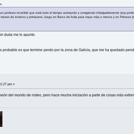
pm
 un profesor increíble que está todo el tiempo animando y corrigiendo infatigablemente (soy prof
 meses de invierno y primavera, luego en Barco de Avila para mayo más o menos y en Pirineos 
sin duda me lo apunto.
 probable es que termine yendo por la zona de Galicia, que me ha quedado pendi
01:27 pm »
peón del mundo de rodeo, pero hace mucha iniciación a parte de cosas más extr