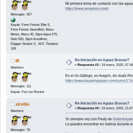
Mi primera toma de contacto con las aguas
https://www.arrepions.com/
Mensajes: 357
Kayak: Fenn Fennix Elite S,
Fenn Fennix Swordfish, Mazu
fittnes, Mazu 45, Sipre Aqua 575,
Nelo 550, Sipre Avedifree,
Dagger Stratos S , W.S. Tempest
165
Re:Iniciación en Aguas Bravas?
IK
«
Respuesta #3 :
19 enero, 2025, 07:3
Marinero
En el río Gállego, en Aragón, sin duda Ri
https://www.kayakingspain.com/curso/17/c
Mensajes: 111
Kayak: Fun run Rocker
Re:Iniciación en Aguas Bravas?
sirvillo
«
Respuesta #4 :
19 enero, 2025, 21:0
Marinero
Yo siempre voy con Fredy de
GobinKayak
Lo puedes encontrar en Galicia durante e
Mensajes: 78