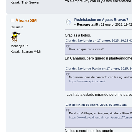
Yo siempre voy con él y estoy encantado!
Kayak: Trak Seeker
Re:Iniciación en Aguas Bravas?
Álvaro SM
«
Respuesta #5 :
21 enero, 2025, 19:4
Grumete
Gracias a todos.
Cita de: Javier dlp en 17 enero, 2025, 10:26:
Mensajes: 7
Hola, en que zona vives?
Kayak: Spartan M4.6
En Canarias, pero quiero ir planteándome 
Cita de: Javier de Pantin en 17 enero, 2025, 
Mi primera toma de contacto con las aguas bra
https://www.arrepions.com/
Los había estado mirando pero me parece 
Cita de: IK en 19 enero, 2025, 07:30:46 am
En el río Gállego, en Aragón, sin duda River 
https://www.kayakingspain.com/curso/17/cursos
No los conocía, me los apunto.