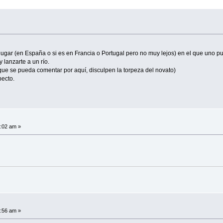
lugar (en España o si es en Francia o Portugal pero no muy lejos) en el que uno 
lanzarte a un río.
ue se pueda comentar por aquí, disculpen la torpeza del novato)
pecto.
6:02 am »
9:56 am »