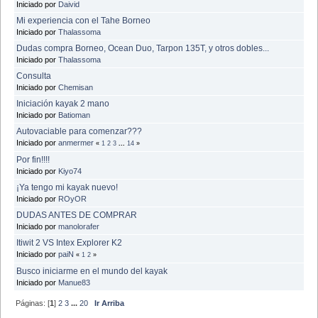
Iniciado por
Daivid
Mi experiencia con el Tahe Borneo
Iniciado por
Thalassoma
Dudas compra Borneo, Ocean Duo, Tarpon 135T, y otros dobles...
Iniciado por
Thalassoma
Consulta
Iniciado por
Chemisan
Iniciación kayak 2 mano
Iniciado por
Batioman
Autovaciable para comenzar???
Iniciado por
anmermer
«
1
2
3
...
14
»
Por fin!!!!
Iniciado por
Kiyo74
¡Ya tengo mi kayak nuevo!
Iniciado por
ROyOR
DUDAS ANTES DE COMPRAR
Iniciado por
manolorafer
Itiwit 2 VS Intex Explorer K2
Iniciado por
paiN
«
1
2
»
Busco iniciarme en el mundo del kayak
Iniciado por
Manue83
Páginas: [
1
]
2
3
...
20
Ir Arriba