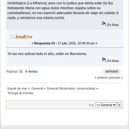
ornitológica (La Alfranca), pero con lo justica que debía estar (la iba
hidratando María con agua dulce mientras viajaba sobre su
cubrebañeras), no nos pareció adecuado llevarla de viaje sin cubeta ni
nada, y volvíamos esa misma noche.
En línea
JotaErre
«
Respuesta #3 :
17 julio, 2025, 10:46:20 am »
Yo las veo activas todo el año, están en Barcelona.
En línea
Páginas: [
1
]
Ir Arriba
IMPRIMIR
« anterior
próximo »
Kayak de mar
»
General
»
General
(Moderador:
monociclista
) »
Tortuga de Florida.
Ir a: