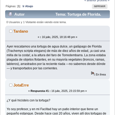
« anterior
próximo »
Páginas: [
1
]
Ir Abajo
IMPRIMIR
Autor
Tema: Tortuga de Florida.
(Leído 21082 veces)
0 Usuarios y 1 Visitante están viendo este tema.
Tardano
«
:
16 julio, 2025, 18:16:48 pm »
Ayer rescatamos una tortuga de agua dulce, un galápago de Florida
(Trachemys scripta elegans) de más de diez años de edad, ¡a casi una
milla de la costa!, a la altura del faro de Torredembarra. La zona estaba
plagada de objetos flotantes, en su mayoría vegetales (troncos, ramas,
tableros), arrastrados por la reciente riada —no sabemos desde dónde
— y transportados por las corrientes.
En línea
JotaErre
«
Respuesta #1 :
16 julio, 2025, 23:15:59 pm »
¿Y qué hicisteis con la tortuga?
Yo soy profesor, y en mi Faciltad hay un patio interior que tiene un
pequeño estanque. Desde hace casi 20 años, viven allí dos tortugas de