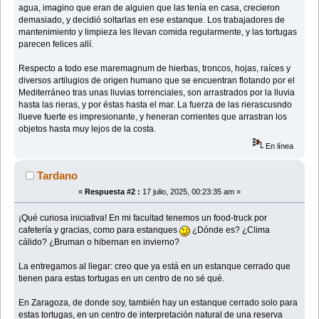
agua, imagino que eran de alguien que las tenía en casa, crecieron
demasiado, y decidió soltarlas en ese estanque. Los trabajadores de
mantenimiento y limpieza les llevan comida regularmente, y las tortugas
parecen felices allí.
Respecto a todo ese maremagnum de hierbas, troncos, hojas, raíces y
diversos artilugios de origen humano que se encuentran flotando por el
Mediterráneo tras unas lluvias torrenciales, son arrastrados por la lluvia
hasta las rieras, y por éstas hasta el mar. La fuerza de las rierascusndo
llueve fuerte es impresionante, y heneran corrientes que arrastran los
objetos hasta muy lejos de la costa.
En línea
Tardano
«
Respuesta #2 :
17 julio, 2025, 00:23:35 am »
¡Qué curiosa iniciativa! En mi facultad tenemos un food-truck por
cafetería y gracias, como para estanques
¿Dónde es? ¿Clima
cálido? ¿Bruman o hibernan en invierno?
La entregamos al llegar: creo que ya está en un estanque cerrado que
tienen para estas tortugas en un centro de no sé qué.
En Zaragoza, de donde soy, también hay un estanque cerrado solo para
estas tortugas, en un centro de interpretación natural de una reserva