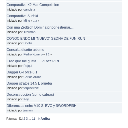
Comparativa K2 Mar Competicion
Iniciado por
canoista
Comparativa Surfski
Iniciado por
Mino
«
1
2
»
Con una Zedtech Dominator por estrenar.....
Iniciado por
Trollman
CONOCIENDO MI "NUEVO" SEDNA DE FUN RUN
Iniciado por
Doolin
Consulta diseño asiento
Iniciado por
Pedro Konero
«
1
2
»
Creo que me gusta .....PLAYSPIRIT
Iniciado por
Rajqui
Dagger G-Force 6.1
Iniciado por
Carlos Arcos
Dagger stratos 14.5 L prueba
Iniciado por
ferpineiro81
Deconstrucción (como cabras)
Iniciado por
Key
Diferencias entre V10 S, EVO y SWORDFISH
Iniciado por
juanon
Páginas: [
1
]
2
3
...
11
Ir Arriba