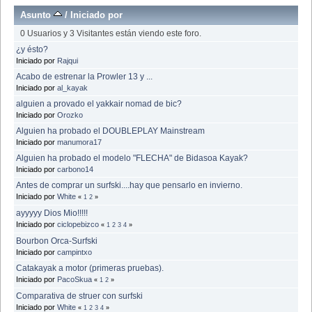
Asunto
/
Iniciado por
0 Usuarios y 3 Visitantes están viendo este foro.
¿y ésto?
Iniciado por
Rajqui
Acabo de estrenar la Prowler 13 y ...
Iniciado por
al_kayak
alguien a provado el yakkair nomad de bic?
Iniciado por
Orozko
Alguien ha probado el DOUBLEPLAY Mainstream
Iniciado por
manumora17
Alguien ha probado el modelo "FLECHA" de Bidasoa Kayak?
Iniciado por
carbono14
Antes de comprar un surfski....hay que pensarlo en invierno.
Iniciado por
White
«
1
2
»
ayyyyy Dios Mio!!!!!
Iniciado por
ciclopebizco
«
1
2
3
4
»
Bourbon Orca-Surfski
Iniciado por
campintxo
Catakayak a motor (primeras pruebas).
Iniciado por
PacoSkua
«
1
2
»
Comparativa de struer con surfski
Iniciado por
White
«
1
2
3
4
»