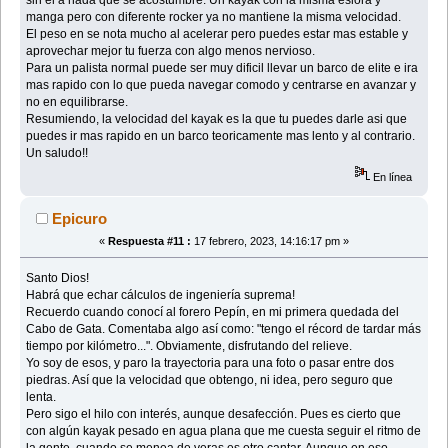
manga pero con diferente rocker ya no mantiene la misma velocidad.
El peso en se nota mucho al acelerar pero puedes estar mas estable y
aprovechar mejor tu fuerza con algo menos nervioso.
Para un palista normal puede ser muy dificil llevar un barco de elite e ira
mas rapido con lo que pueda navegar comodo y centrarse en avanzar y
no en equilibrarse.
Resumiendo, la velocidad del kayak es la que tu puedes darle asi que
puedes ir mas rapido en un barco teoricamente mas lento y al contrario.
Un saludo!!
En línea
Epicuro
«
Respuesta #11 :
17 febrero, 2023, 14:16:17 pm »
Santo Dios!
Habrá que echar cálculos de ingeniería suprema!
Recuerdo cuando conocí al forero Pepín, en mi primera quedada del
Cabo de Gata. Comentaba algo así como: "tengo el récord de tardar más
tiempo por kilómetro...". Obviamente, disfrutando del relieve.
Yo soy de esos, y paro la trayectoria para una foto o pasar entre dos
piedras. Así que la velocidad que obtengo, ni idea, pero seguro que
lenta.
Pero sigo el hilo con interés, aunque desafección. Pues es cierto que
con algún kayak pesado en agua plana que me cuesta seguir el ritmo de