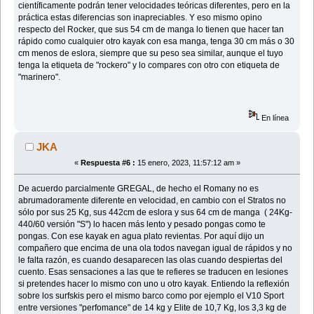
científicamente podrán tener velocidades teóricas diferentes, pero en la
práctica estas diferencias son inapreciables. Y eso mismo opino
respecto del Rocker, que sus 54 cm de manga lo tienen que hacer tan
rápido como cualquier otro kayak con esa manga, tenga 30 cm más o 30
cm menos de eslora, siempre que su peso sea similar, aunque el tuyo
tenga la etiqueta de "rockero" y lo compares con otro con etiqueta de
"marinero".
En línea
JKA
«
Respuesta #6 :
15 enero, 2023, 11:57:12 am »
De acuerdo parcialmente GREGAL, de hecho el Romany no es
abrumadoramente diferente en velocidad, en cambio con el Stratos no
sólo por sus 25 Kg, sus 442cm de eslora y sus 64 cm de manga ( 24Kg-
440/60 versión "S") lo hacen más lento y pesado pongas como te
pongas. Con ese kayak en agua plato revientas. Por aquí dijo un
compañero que encima de una ola todos navegan igual de rápidos y no
le falta razón, es cuando desaparecen las olas cuando despiertas del
cuento. Esas sensaciones a las que te refieres se traducen en lesiones
si pretendes hacer lo mismo con uno u otro kayak. Entiendo la reflexión
sobre los surfskis pero el mismo barco como por ejemplo el V10 Sport
entre versiones "perfomance" de 14 kg y Elite de 10,7 Kg, los 3,3 kg de