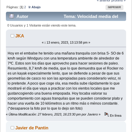
« anterior
próximo »
Páginas: [
1
]
2
Ir Abajo
IMPRIMIR
Autor
Tema: Velocidad media del
kayak Rocker 5.1 de Fun Run (Leído 125863 veces)
0 Usuarios y 1 Visitante están viendo este tema.
JKA
«
:
13 enero, 2023, 13:13:58 pm »
Hoy en el embalse he tenido una mañana tranquila con brisa S- SO de 6
km/h según Windguru con una temperatura ambiente de alrededor de
7ºC. Estos son los días que aprovecho para hacer sesiones de paleo.
Resumiento, 8,7 km/h de media, que lo que demuestra que el Rocker no
es un kayak especialmente lento, que se defiende a pesar de que sus
geometrías de casco no son las apropiadas para considerarlo veloz, ni
lo pretende. A poco que coge ola, esa media sube rápidamente lo que
mostraré el día que vaya a practicar con los vientos locales que me
gustancogiendo una buena empopada. Hoy tocaba valorar su
comportamiento con aguas tranquilas que se pueden considerar plato y
hacer una vuelta de 10 kilómetros a un ritmo más o ménos constante.
(*desaparece la foto por lo que lo dejo sin foto)
«
Última Modificación: 27 febrero, 2023, 16:23:30 pm por Javiero
»
En línea
Javier de Pantin