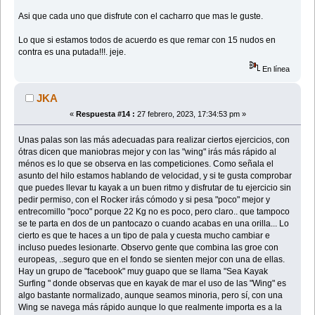
Asi que cada uno que disfrute con el cacharro que mas le guste.
Lo que si estamos todos de acuerdo es que remar con 15 nudos en
contra es una putada!!!. jeje.
En línea
JKA
«
Respuesta #14 :
27 febrero, 2023, 17:34:53 pm »
Unas palas son las más adecuadas para realizar ciertos ejercicios, con
ótras dicen que maniobras mejor y con las "wing" irás más rápido al
ménos es lo que se observa en las competiciones. Como señala el
asunto del hilo estamos hablando de velocidad, y si te gusta comprobar
que puedes llevar tu kayak a un buen ritmo y disfrutar de tu ejercicio sin
pedir permiso, con el Rocker irás cómodo y si pesa "poco" mejor y
entrecomillo "poco" porque 22 Kg no es poco, pero claro.. que tampoco
se te parta en dos de un pantocazo o cuando acabas en una orilla... Lo
cierto es que te haces a un tipo de pala y cuesta mucho cambiar e
incluso puedes lesionarte. Observo gente que combina las groe con
europeas, ..seguro que en el fondo se sienten mejor con una de ellas.
Hay un grupo de "facebook" muy guapo que se llama "Sea Kayak
Surfing " donde observas que en kayak de mar el uso de las "Wing" es
algo bastante normalizado, aunque seamos minoria, pero sí, con una
Wing se navega más rápido aunque lo que realmente importa es a la