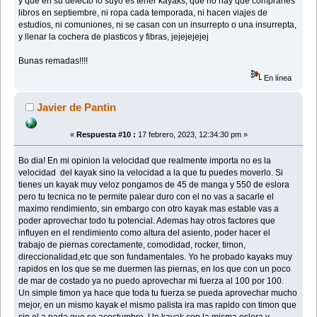
y que en su defecto lo suyo es tener kayaks, que no hay que comprarles
libros en septiembre, ni ropa cada temporada, ni hacen viajes de
estudios, ni comuniones, ni se casan con un insurrepto o una insurrepta,
y llenar la cochera de plasticos y fibras, jejejejejej
Bunas remadas!!!!
En línea
Javier de Pantin
«
Respuesta #10 :
17 febrero, 2023, 12:34:30 pm »
Bo dia! En mi opinion la velocidad que realmente importa no es la
velocidad del kayak sino la velocidad a la que tu puedes moverlo. Si
tienes un kayak muy veloz pongamos de 45 de manga y 550 de eslora
pero tu tecnica no te permite palear duro con el no vas a sacarle el
maximo rendimiento, sin embargo con otro kayak mas estable vas a
poder aprovechar todo tu potencial. Ademas hay otros factores que
influyen en el rendimiento como altura del asiento, poder hacer el
trabajo de piernas corectamente, comodidad, rocker, timon,
direccionalidad,etc que son fundamentales. Yo he probado kayaks muy
rapidos en los que se me duermen las piernas, en los que con un poco
de mar de costado ya no puedo aprovechar mi fuerza al 100 por 100.
Un simple timon ya hace que toda tu fuerza se pueda aprovechar mucho
mejor, en un mismo kayak el mismo palista ira mas rapido con timon que
sin el a nada que se acostumbre. Un kayak con la misma eslora y