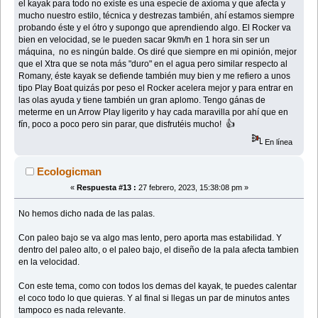
el kayak para todo no existe es una especie de axioma y que afecta y
mucho nuestro estilo, técnica y destrezas también, ahí estamos siempre
probando éste y el ótro y supongo que aprendiendo algo. El Rocker va
bien en velocidad, se le pueden sacar 9km/h en 1 hora sin ser un
máquina, no es ningún balde. Os diré que siempre en mi opinión, mejor
que el Xtra que se nota más "duro" en el agua pero similar respecto al
Romany, éste kayak se defiende también muy bien y me refiero a unos
tipo Play Boat quizás por peso el Rocker acelera mejor y para entrar en
las olas ayuda y tiene también un gran aplomo. Tengo gánas de
meterme en un Arrow Play ligerito y hay cada maravilla por ahí que en
fín, poco a poco pero sin parar, que disfrutéis mucho! 👍
En línea
Ecologicman
«
Respuesta #13 :
27 febrero, 2023, 15:38:08 pm »
No hemos dicho nada de las palas.
Con paleo bajo se va algo mas lento, pero aporta mas estabilidad. Y
dentro del paleo alto, o el paleo bajo, el diseño de la pala afecta tambien
en la velocidad.
Con este tema, como con todos los demas del kayak, te puedes calentar
el coco todo lo que quieras. Y al final si llegas un par de minutos antes
tampoco es nada relevante.