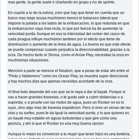
mas gente, la gente suele ir charlando en grupo y no de sprints..
En cuanto a lo de la eslora, creo que hay que tener en cuenta que un
barco mas largo acusa muchisimo menos el balanceo lateral que
impone la palada a los lados de la embarcacion, lo que redunda en que
la embarcacion vaya mas recta, lo que por fuerza ha de aumentar la
velocidad punta. Aunque en eso la intensidad del rocker del casco de
cada piragua influye muchisimo tambien por el efecto que tiene de
disminucion o aumento de la linea de agua. Lo bueno es que este efecto
se puede compensar cuando perjudica la direccionabilidad, gracias a la
orza. De hecho tanto el Sirona, como el Arrow Play, necesitan la orza en
muchisimas situaciones.
Mencion a parte se merece el Neutron, que a pesar de estar ahi entre el
"Pinto y Valdemoro" como los Ocean Play, se muestra super direccional
y hay muchos dias que apenas necesitas acordarte de la orza.
Al final todo depende del uso que se le vaya a dar al kayak. Porque si
vas a hacer grandes travesias, o te gusta salir a cubrir distancias o a
esprintar, o a picarte con las motos de agua, pues un Rocker no es lo
suyo, sino algo mas de travesia expedicion. Pero si eres un venao de las
olas y su surfeo, pues te da igual la velocidad punta, y lo que quieres es
un kayak muy estable en aguas turbulentas y que gire como una
peonza, y ahi si que el Rocker es una muy buena opcion.
Aunque lo mejor es convencer a tu mujer que tener hijos es una tonteria,