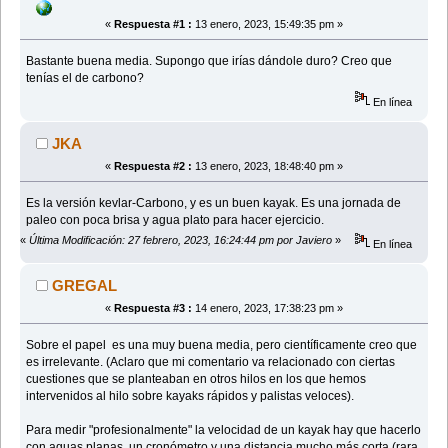
«
Respuesta #1 :
13 enero, 2023, 15:49:35 pm »
Bastante buena media. Supongo que irías dándole duro? Creo que
tenías el de carbono?
En línea
JKA
«
Respuesta #2 :
13 enero, 2023, 18:48:40 pm »
Es la versión kevlar-Carbono, y es un buen kayak. Es una jornada de
paleo con poca brisa y agua plato para hacer ejercicio.
«
Última Modificación: 27 febrero, 2023, 16:24:44 pm por Javiero
»
En línea
GREGAL
«
Respuesta #3 :
14 enero, 2023, 17:38:23 pm »
Sobre el papel es una muy buena media, pero científicamente creo que
es irrelevante. (Aclaro que mi comentario va relacionado con ciertas
cuestiones que se planteaban en otros hilos en los que hemos
intervenidos al hilo sobre kayaks rápidos y palistas veloces).
Para medir "profesionalmente" la velocidad de un kayak hay que hacerlo
con aguas planas, un cronómetro y una distancia mucho más corta (rara