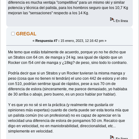
diferencia es mucha ventaja "competitiva" para un mismo ski y similar
potencia y técnica del palista, para los hombros seguro que los 10,7 Kg
mejoran las "sensaciones" respecto a los 14 Kg.
En línea
GREGAL
«
Respuesta #7 :
15 enero, 2023, 12:16:42 pm »
Me temo que estás totalmente de acuerdo, porque yo no he dicho que
un Stratos con 64 cm. de manga y 24 kg. sea igual de rápido que un
Rocker con !54 cm! de manga y ¿18kg? de peso, sino todo lo contrario.
Podría decir que si un Stratos y un Rocker tuvieran la misma manga y
peso (cosa que no tienen ni tendrán) el uno con 442 de eslora y el otro
con 510, podrían sentirse igual de rápidos, pese a sus 70 cm de
diferencia de eslora (sinceramente, me parece demasiado, yo hablaba
de 30 arríba o abajo, pero bueno, es un poco hablar por hablar).
Y es que yo no sé si en la práctica (y realmente me gustaría oir
opiniones más expertas) cuanto de cierta puede ser esta teoria mía que
un palista común (no un profesional) no es capaz de apreciar en la
velocidad una diferencia de eslora de pongamos 50 cm. Recalco que
digo en velocidad, no en maniobrabilidad, direccionalidad, etc...
simplemente en velocidad.
En línea