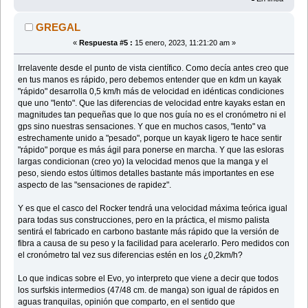
GREGAL
«
Respuesta #5 :
15 enero, 2023, 11:21:20 am »
Irrelavente desde el punto de vista científico. Como decía antes creo que
en tus manos es rápido, pero debemos entender que en kdm un kayak
"rápido" desarrolla 0,5 km/h más de velocidad en idénticas condiciones
que uno "lento". Que las diferencias de velocidad entre kayaks estan en
magnitudes tan pequeñas que lo que nos guía no es el cronómetro ni el
gps sino nuestras sensaciones. Y que en muchos casos, "lento" va
estrechamente unido a "pesado", porque un kayak ligero te hace sentir
"rápido" porque es más ágil para ponerse en marcha. Y que las esloras
largas condicionan (creo yo) la velocidad menos que la manga y el
peso, siendo estos últimos detalles bastante más importantes en ese
aspecto de las "sensaciones de rapidez".
Y es que el casco del Rocker tendrá una velocidad máxima teórica igual
para todas sus construcciones, pero en la práctica, el mismo palista
sentirá el fabricado en carbono bastante más rápido que la versión de
fibra a causa de su peso y la facilidad para acelerarlo. Pero medidos con
el cronómetro tal vez sus diferencias estén en los ¿0,2km/h?
Lo que indicas sobre el Evo, yo interpreto que viene a decir que todos
los surfskis intermedios (47/48 cm. de manga) son igual de rápidos en
aguas tranquilas, opinión que comparto, en el sentido que