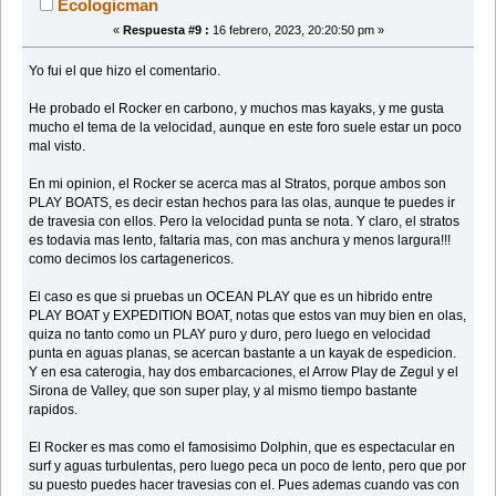
Ecologicman
«
Respuesta #9 :
16 febrero, 2023, 20:20:50 pm »
Yo fui el que hizo el comentario.
He probado el Rocker en carbono, y muchos mas kayaks, y me gusta
mucho el tema de la velocidad, aunque en este foro suele estar un poco
mal visto.
En mi opinion, el Rocker se acerca mas al Stratos, porque ambos son
PLAY BOATS, es decir estan hechos para las olas, aunque te puedes ir
de travesia con ellos. Pero la velocidad punta se nota. Y claro, el stratos
es todavia mas lento, faltaria mas, con mas anchura y menos largura!!!
como decimos los cartagenericos.
El caso es que si pruebas un OCEAN PLAY que es un hibrido entre
PLAY BOAT y EXPEDITION BOAT, notas que estos van muy bien en olas,
quiza no tanto como un PLAY puro y duro, pero luego en velocidad
punta en aguas planas, se acercan bastante a un kayak de espedicion.
Y en esa caterogia, hay dos embarcaciones, el Arrow Play de Zegul y el
Sirona de Valley, que son super play, y al mismo tiempo bastante
rapidos.
El Rocker es mas como el famosisimo Dolphin, que es espectacular en
surf y aguas turbulentas, pero luego peca un poco de lento, pero que por
su puesto puedes hacer travesias con el. Pues ademas cuando vas con