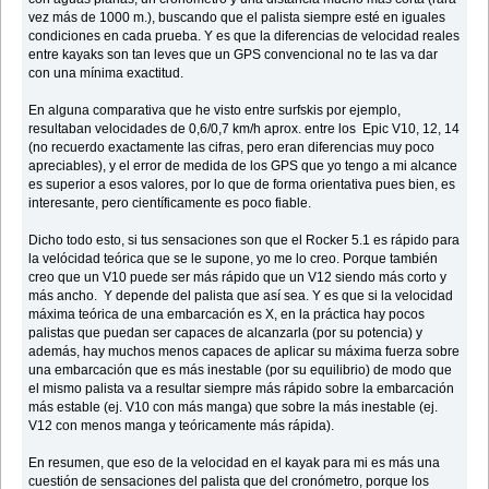
vez más de 1000 m.), buscando que el palista siempre esté en iguales
condiciones en cada prueba. Y es que la diferencias de velocidad reales
entre kayaks son tan leves que un GPS convencional no te las va dar
con una mínima exactitud.
En alguna comparativa que he visto entre surfskis por ejemplo,
resultaban velocidades de 0,6/0,7 km/h aprox. entre los Epic V10, 12, 14
(no recuerdo exactamente las cifras, pero eran diferencias muy poco
apreciables), y el error de medida de los GPS que yo tengo a mi alcance
es superior a esos valores, por lo que de forma orientativa pues bien, es
interesante, pero científicamente es poco fiable.
Dicho todo esto, si tus sensaciones son que el Rocker 5.1 es rápido para
la velócidad teórica que se le supone, yo me lo creo. Porque también
creo que un V10 puede ser más rápido que un V12 siendo más corto y
más ancho. Y depende del palista que así sea. Y es que si la velocidad
máxima teórica de una embarcación es X, en la práctica hay pocos
palistas que puedan ser capaces de alcanzarla (por su potencia) y
además, hay muchos menos capaces de aplicar su máxima fuerza sobre
una embarcación que es más inestable (por su equilibrio) de modo que
el mismo palista va a resultar siempre más rápido sobre la embarcación
más estable (ej. V10 con más manga) que sobre la más inestable (ej.
V12 con menos manga y teóricamente más rápida).
En resumen, que eso de la velocidad en el kayak para mi es más una
cuestión de sensaciones del palista que del cronómetro, porque los