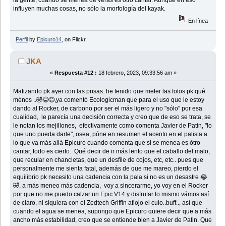
la gente, cuando se menea de veras es otro cantar. Aunque en eso
influyen muchas cosas, no sólo la morfología del kayak.
En línea
Perfil
by
Epicuro14
, on Flickr
JKA
«
Respuesta #12 :
18 febrero, 2023, 09:33:56 am »
Matizando pk ayer con las prisas..he tenido que meter las fotos pk qué
ménos ..🤣😂😅,ya comentó Ecologicman que para el uso que le estoy
dando al Rocker, de carbono por ser el más ligero y no "sólo" por esa
cualidad, le parecía una decisión correcta y creo que de eso se trata, se
le notan los mejillones, efectivamente como comenta Javier de Patin, "lo
que uno pueda darle", osea, póne en resumen el acento en el palista a
lo que va más allá Epicuro cuando comenta que si se menea es ótro
cantar, todo es cierto. Qué decir de ir más lento que el caballo del malo,
que recular en chancletas, que un desfile de cojos, etc, etc.. pues que
personalmente me sienta fatal, además de que me mareo, pierdo el
equilibrio pk necesito una cadencia con la pala si no es un desastre 😂
🤣, a más meneo más cadencia, voy a sincerarme, yo voy en el Rocker
por que no me puedo calzar un Epic V14 y disfrutar lo mismo vámos así
de claro, ni siquiera con el Zedtech Griffin aflojo el culo..buff.., así que
cuando el agua se menea, supongo que Epicuro quiere decir que a más
ancho más estabilidad, creo que se entiende bien a Javier de Patin. Que