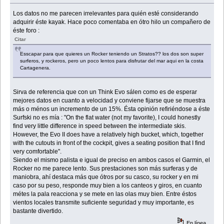
Los datos no me parecen irrelevantes para quién esté considerando
adquirir éste kayak. Hace poco comentaba en ótro hilo un compañero de
éste foro :
Citar
Esscapar para que quieres un Rocker teniendo un Stratos?? los dos son super
surferos, y rockeros, pero un poco lentos para disfrutar del mar aqui en la costa
Cartagenera.
Sirva de referencia que con un Think Evo sálen como es de esperar
mejores datos en cuanto a velocidad y conviene fijarse que se muestra
más o ménos un incremento de un 15%. Ésta opinión refiriéndose a éste
Surfski no es mía : "On the flat water (not my favorite), I could honestly
find very little difference in speed between the intermediate skis.
However, the Evo II does have a relatively high bucket, which, together
with the cutouts in front of the cockpit, gives a seating position that I find
very comfortable".
Siendo el mismo palista e igual de preciso en ambos casos el Garmin, el
Rocker no me parece lento. Sus prestaciones son más surferas y de
maniobra, ahí destaca más que ótros por su casco, su rocker y en mi
caso por su peso, responde muy bien a los canteos y giros, en cuanto
métes la pala reacciona y se mete en las olas muy bien. Entre éstos
vientos locales transmite suficiente seguridad y muy importante, es
bastante divertido.
En línea