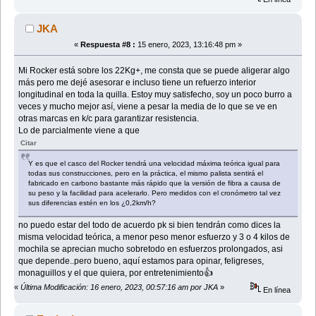
JKA
«
Respuesta #8 :
15 enero, 2023, 13:16:48 pm »
Mi Rocker está sobre los 22Kg+, me consta que se puede aligerar algo
más pero me dejé asesorar e incluso tiene un refuerzo interior
longitudinal en toda la quilla. Estoy muy satisfecho, soy un poco burro a
veces y mucho mejor así, viene a pesar la media de lo que se ve en
otras marcas en k/c para garantizar resistencia.
Lo de parcialmente viene a que
Citar
Y es que el casco del Rocker tendrá una velocidad máxima teórica igual para
todas sus construcciones, pero en la práctica, el mismo palista sentirá el
fabricado en carbono bastante más rápido que la versión de fibra a causa de
su peso y la facilidad para acelerarlo. Pero medidos con el cronómetro tal vez
sus diferencias estén en los ¿0,2km/h?
no puedo estar del todo de acuerdo pk si bien tendrán como dices la
misma velocidad teórica, a menor peso menor esfuerzo y 3 o 4 kilos de
mochila se aprecian mucho sobretodo en esfuerzos prolongados, asi
que depende..pero bueno, aquí estamos para opinar, feligreses,
monaguillos y el que quiera, por entretenimiento👍
«
Última Modificación: 16 enero, 2023, 00:57:16 am por JKA
»
En línea