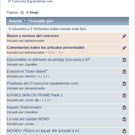
2º Concurso Kayakdemar.com
Páginas: [
1
]
Ir Abajo
Asunto
/
Iniciado por
0 Usuarios y 3 Visitantes están viendo este foro.
Bases y normas del concurso
Iniciado por
Administrador
Comentarios sobre los articulos presentados
Iniciado por
Administrador
«
1
2
3
...
7
»
Epicondilitis vs diámetro de pértiga Euro-pala y GP
Iniciado por
Juanillas
Exquisit el "Outer Island"
Iniciado por
silvério
«
1
2
3
4
»
Finalistas del 2º concurso kayakdemar.com
Iniciado por
Administrador
KAYAKS SKIN ON FRAME Parte 1
Iniciado por
Javier dlp
«
1
2
3
»
Kayaks Tradicionales
Iniciado por
hopeless
La ruta del capitan NEMO
Iniciado por
senda
MOVIDO: Pánico en kayak. Me sucedió a mí.