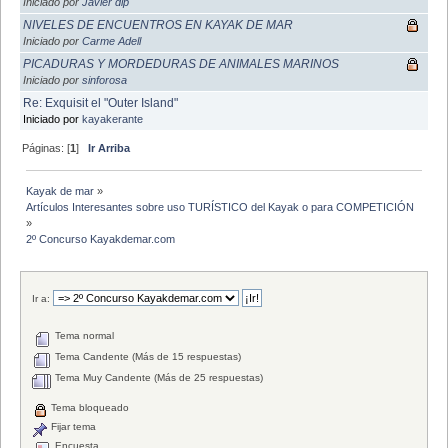
Iniciado por
Javier dlp
NIVELES DE ENCUENTROS EN KAYAK DE MAR
Iniciado por
Carme Adell
PICADURAS Y MORDEDURAS DE ANIMALES MARINOS
Iniciado por
sinforosa
Re: Exquisit el "Outer Island"
Iniciado por
kayakerante
Páginas: [
1
]
Ir Arriba
Kayak de mar
»
Artículos Interesantes sobre uso TURÍSTICO del Kayak o para COMPETICIÓN
»
2º Concurso Kayakdemar.com
Ir a:
Tema normal
Tema Candente (Más de 15 respuestas)
Tema Muy Candente (Más de 25 respuestas)
Tema bloqueado
Fijar tema
Encuesta